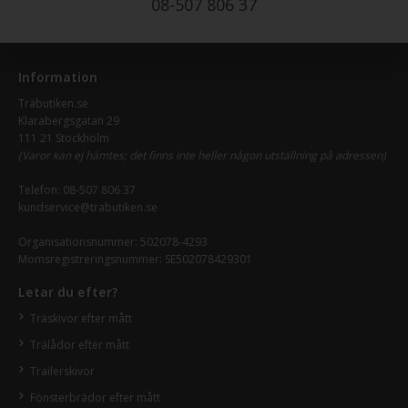
08-507 806 37
Information
Träbutiken.se
Klarabergsgatan 29
111 21 Stockholm
(Varor kan ej hämtes; det finns inte heller någon utställning på adressen)
Telefon:
08-507 806 37
kundservice@trabutiken.se
Organisationsnummer: 502078-4293
Momsregistreringsnummer: SE502078429301
Letar du efter?
Träskivor efter mått
Trälådor efter mått
Trailerskivor
Fönsterbrädor efter mått