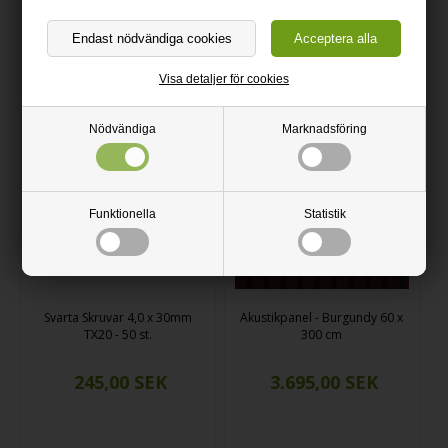
Visa detaljer för cookies
Nödvändiga
Marknadsföring
Prova visualiseraren
Klick här
Funktionella
Statistik
Svarta Skruvar 4,0 x 30mm
Akustikpanel - Burgundy 60 x
TX20 - 50 st.
300 cm