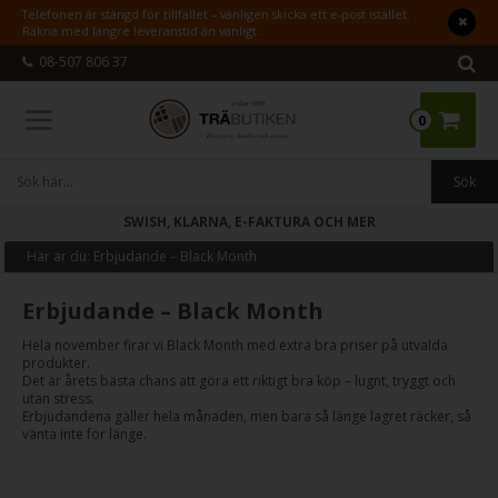
Telefonen är stängd för tillfället – vänligen skicka ett e-post istället.
Räkna med längre leveranstid än vanligt.
08-507 806 37
0
SWISH, KLARNA, E-FAKTURA OCH MER
Här är du:
Erbjudande – Black Month
Erbjudande – Black Month
Hela november firar vi Black Month med extra bra priser på utvalda
produkter.
Det är årets bästa chans att göra ett riktigt bra köp – lugnt, tryggt och
utan stress.
Erbjudandena gäller hela månaden, men bara så länge lagret räcker, så
vänta inte för länge.