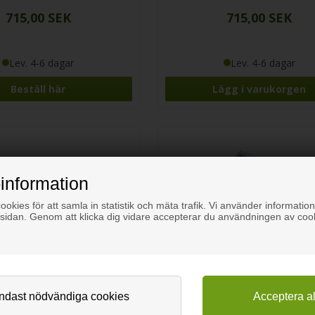
715,00 SEK
715,00 SEK
Lev. 4-6 dagar
Lev. 4-6 dagar
Beställ här
information
okies för att samla in statistik och mäta trafik. Vi använder information
sidan. Genom att klicka dig vidare accepterar du användningen av coo