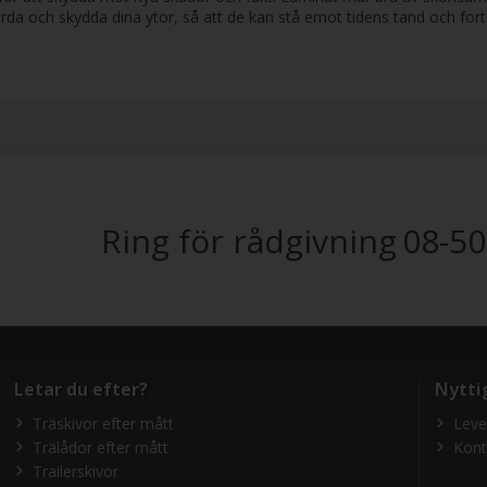
vårda och skydda dina ytor, så att de kan stå emot tidens tand och fort
Ring för rådgivning
08-50
Letar du efter?
Nytti
Träskivor efter mått
Leve
Trälådor efter mått
Kont
Trailerskivor