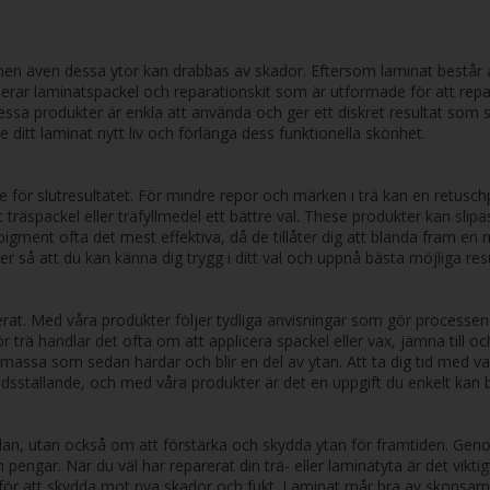
 men även dessa ytor kan drabbas av skador. Eftersom laminat består av 
derar laminatspackel och reparationskit som är utformade för att repar
sa produkter är enkla att använda och ger ett diskret resultat som 
 ditt laminat nytt liv och förlänga dess funktionella skönhet.
för slutresultatet. För mindre repor och märken i trä kan en retuschpen
mbart träspackel eller träfyllmedel ett bättre val. These produkter kan 
rgpigment ofta det mest effektiva, då de tillåter dig att blanda fram
så att du kan känna dig trygg i ditt val och uppnå bästa möjliga result
erat. Med våra produkter följer tydliga anvisningar som gör processen
r trä handlar det ofta om att applicera spackel eller vax, jämna till o
smassa som sedan härdar och blir en del av ytan. Att ta dig tid med var
lfredsställande, och med våra produkter är det en uppgift du enkelt kan
n, utan också om att förstärka och skydda ytan för framtiden. Genom at
ngar. När du väl har reparerat din trä- eller laminatyta är det viktig
, för att skydda mot nya skador och fukt. Laminat mår bra av skonsam 