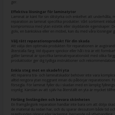
ger.
Effektiva lösningar för laminatytor
Laminat är känt för sin slitstyrka och enkelhet att underhålla,
reparation av laminat specifika produkter. Vårt sortiment inklu
kompromissa med ytan estetik eller skyddande egenskaper. Des
golv, en bänkskiva eller en möbel, kan du med våra lösningar ge
Välj rätt reparationsprodukt för din skada
Att välja den optimala produkten för reparationen är avgörande 
återställa färg. Vid djupare sprickor eller hål i trä är ett for
gäller laminat är specifika laminatreparationskit med olika fä
produktsidor ger dig tydliga instruktioner och rekommendationer 
Enkla steg mot en skadefri yta
Att reparera trä- och laminatskador behöver inte vara komplic
alltid rengöra ytan noggrant innan du påbörjar reparationen. Fö
försegla. För laminat fyller du i skadan med en lämplig fyllning
osynlig. Känslan av att själv ha återställt en yta är mycket til
Förläng livslängden och bevara skönheten
En framgångsrik reparation handlar inte bara om att dölja skada
de material du redan har, och du sparar dessutom både tid och pe
regelbunden oljning eller lackering, beroende på ytbehandling