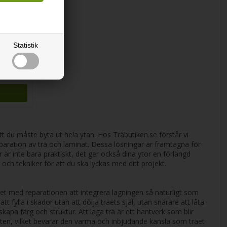
tycken
Statistik
tt du måste byta ut hela ytan. Hos Träbutiken.se förstår vi
eparation av trä och laminat. Dessa lösningar är framtagna för
r är inte bara praktiskt, det ger också dina ytor en förlängd
r och tekniker för att du ska lyckas med ditt projekt.
let med reparationen att integrera lagningen så naturligt som
 fylla i skador utan att dölja träets själ, utan snarare att låta
rskapa färg och struktur. Att laga trä är ett hantverk som blir
eten, vilket bevarar den varma och inbjudande känsla som träet