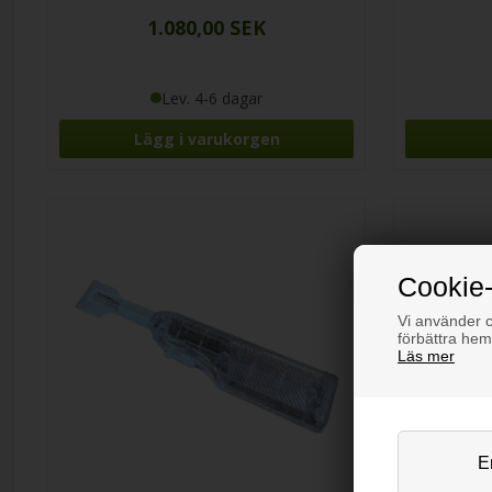
1.080,00 SEK
Lev. 4-6 dagar
Cookie-
Vi använder co
förbättra hem
Läs mer