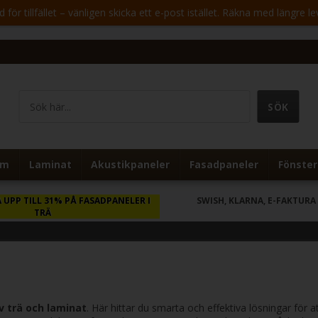
för tillfället – vänligen skicka ett e-post istället. Räkna med längre le
um
Laminat
Akustikpaneler
Fasadpaneler
Fönster
 UPP TILL 31% PÅ FASADPANELER I
SWISH, KLARNA, E-FAKTURA
TRÄ
v trä och laminat
. Här hittar du smarta och effektiva lösningar för 