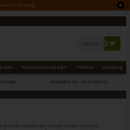
veranstid än vanligt.
0,00 SEK
0
brädor
Kokosmattor på mått
Tillbehör
Inredning
 OCH MER
KONTAKTA OSS
- 08-507 806 379
att återställa skadade ytor. Oavsett om det rör sig om