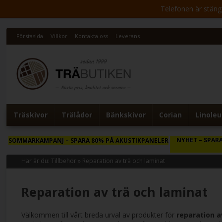
Telefonen är stängd 
Förstasida
Villkor
Kontakta oss
Leverans
Träskivor
Trälådor
Bänkskivor
Corian
Linole
NYHET
– SPARA
SOMMARKAMPANJ
– SPARA 80% PÅ AKUSTIKPANELER
Här är du:
Tillbehör
»
Reparation av trä och laminat
Reparation av trä och laminat
Välkommen till vårt breda urval av produkter för
reparation a