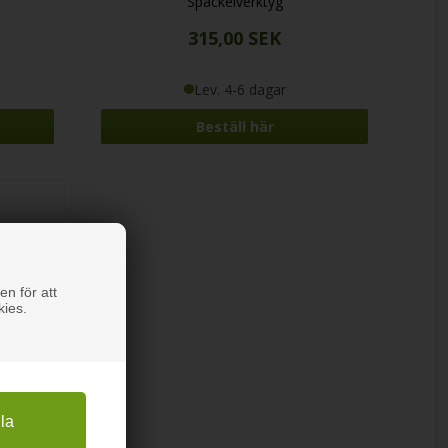
Spackelverktyg
315,00 SEK
Lev. 4-6 dagar
Beställ här
en för att
kies.