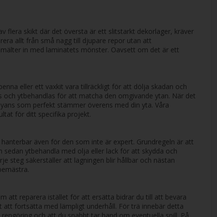
flera skikt där det översta är ett slitstarkt dekorlager, kräver
era allt från små nagg till djupare repor utan att
smälter in med laminatets mönster. Oavsett om det är ett
na eller ett vaxkit vara tillräckligt för att dölja skadan och
slipas och ytbehandlas för att matcha den omgivande ytan. När det
 en nyans som perfekt stämmer överens med din yta. Våra
at för ditt specifika projekt.
 hanterbar även för den som inte är expert. Grundregeln är att
ch sedan ytbehandla med olja eller lack för att skydda och
je steg säkerställer att lagningen blir hållbar och nästan
 bemästra.
t reparera istället för att ersätta bidrar du till att bevara
t att fortsätta med lämpligt underhåll. För trä innebär detta
rengöring och att du snabbt tar hand om eventuella spill. På