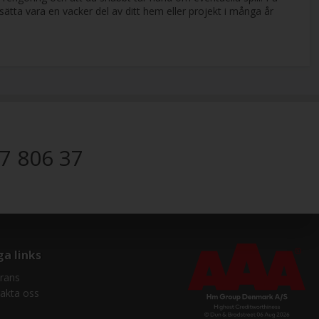
sätta vara en vacker del av ditt hem eller projekt i många år
7 806 37
ga links
rans
akta oss