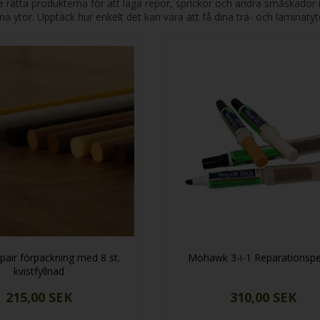
de rätta produkterna för att laga repor, sprickor och andra småskador i
dina ytor. Upptäck hur enkelt det kan vara att få dina trä- och laminaty
air förpackning med 8 st.
Mohawk 3-i-1 Reparationsp
kvistfyllnad
215,00 SEK
310,00 SEK