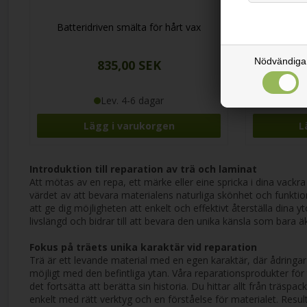
Batteridriven smälta för hårt vax
Hårt vax 
Nödvändiga
835,00 SEK
Lev. 4-6 dagar
Introduktion till reparation av trä och laminat
Att mötas av en repa, ett märke eller eine spricka i dina vackra
värdet av att bevara materialens naturliga skönhet och funktio
att ge dig möjligheten att enkelt och effektivt återställa dina y
livslängd och bidrar till att bevara den unika känsla som bara äk
Fokus på träets unika karaktär vid reparation
Trä är ett levande material med en egen karaktär, där ådringar
möjligt med den befintliga ytan. Våra reparationsprodukter för t
det fortsätta att berätta sin historia. Du hittar allt från träspa
enkelt med rätt verktyg och en förståelse för materialet. Res