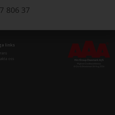
7 806 37
ga links
rans
akta oss