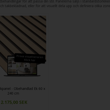
 ytbehandlingar för att passa din stil. Panelerna säljs i standardstorle
akbeklädnad, eller för att visuellt dela upp och definiera olika zoner
Prova visualiseraren
Klick här
kpanel - Obehandlad Ek 60 x
240 cm