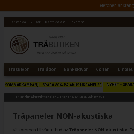
Telefonen är stängd 
Förstasida
Villkor
Kontakta oss
Leverans
Träskivor
Trälådor
Bänkskivor
Corian
Linole
NYHET
– SPARA
SOMMARKAMPANJ
– SPARA 80% PÅ AKUSTIKPANELER
Här är du:
Akustikpaneler
»
Träpaneler NON-akustiska
Träpaneler NON-akustiska
Välkommen till vårt utbud av
Träpaneler NON-akustiska
. D