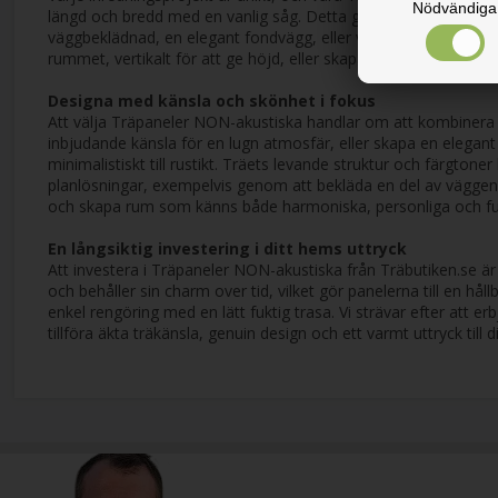
Nödvändiga
längd och bredd med en vanlig såg. Detta ger dig full frihet at
väggbeklädnad, en elegant fondvägg, eller vill addera en trädetal
rummet, vertikalt för att ge höjd, eller skapa intressanta geo
Designa med känsla och skönhet i fokus
Att välja Träpaneler NON-akustiska handlar om att kombinera 
inbjudande känsla för en lugn atmosfär, eller skapa en elegant 
minimalistiskt till rustikt. Träets levande struktur och färgto
planlösningar, exempelvis genom att bekläda en del av väggen b
och skapa rum som känns både harmoniska, personliga och ful
En långsiktig investering i ditt hems uttryck
Att investera i Träpaneler NON-akustiska från Träbutiken.se är a
och behåller sin charm over tid, vilket gör panelerna till en hå
enkel rengöring med en lätt fuktig trasa. Vi strävar efter att e
tillföra äkta träkänsla, genuin design och ett varmt uttryck til