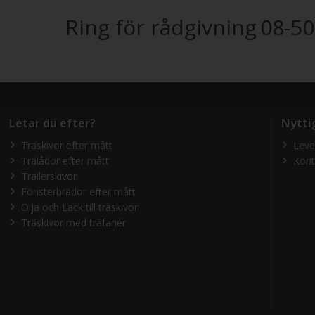
Ring för rådgivning
08-50
Letar du efter?
Nytti
Träskivor efter mått
Leve
Trälådor efter mått
Kont
Trailerskivor
Fönsterbrädor efter mått
Olja och Lack till träskivor
Träskivor med träfanér