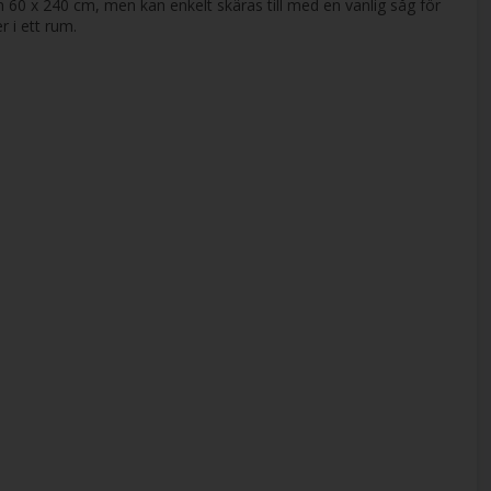
ken 60 x 240 cm, men kan enkelt skäras till med en vanlig såg för
 i ett rum.