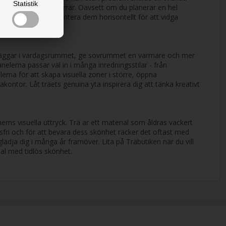
Statistik
n runt fönster och dörrar. Oavsett om du planerar en hel
rdel. Du kan enkelt montera dem horisontellt för att vidga
 personliga uttryck.
kusväggar i vardagsrummet, ge sovrummet en varmare och mer
elerna passar väl in i många inredningsstilar - från
lerna för att skapa visuella zoner i större, öppna
ntor. Låt träets genuina yta inspirera dig att tänka kreativt
 hems visuella uttryck. Trä är ett material som åldras vackert
llsfri och för att bevara dess skönhet räcker det oftast med
lädja dig i många år framöver. Lita på Träbutiken när du vill
ial med tidlös skönhet.