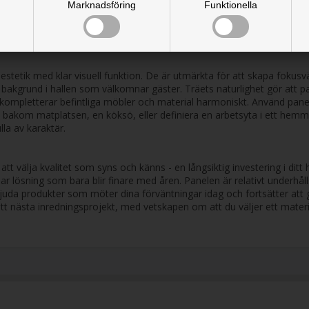
Marknadsföring
Funktionella
t anpassa panelerna exakt efter dina väggar, tak eller andra ytor, äve
j till ett specifikt område, är flexibiliteten i våra paneler en stor fö
metriska mönster, vilket öppnar upp för oändliga designmöjligheter och
estetik med klar visuell funktion. De är utmärkta för att skapa fo
bakgrund i hallen som välkomnar gäster. Träets naturlighet gör att pan
ner kompletterar befintliga möbler och material harmoniskt. Använd pane
akom matplatsen, en köksö, eller definiera en arbetsyta i ett hemmako
la av karaktär.
tt välja kvalitet som syns och känns - en långsiktig investering i ditt
llbar lösning som bara blir finare med åren. Panelen är relativt underhå
rbjuda produkter som möter dina förväntningar idag och fortsätter att g
l ditt nästa inredningsprojekt, med vetskapen om att du väljer ett mater