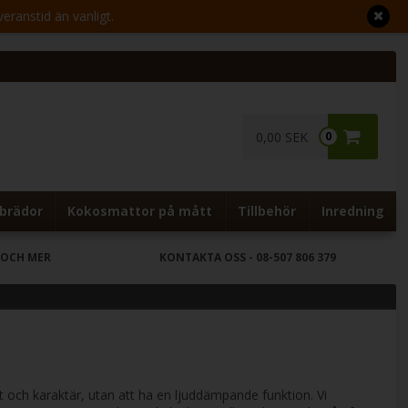
veranstid än vanligt.
0,00 SEK
0
brädor
Kokosmattor på mått
Tillbehör
Inredning
 OCH MER
KONTAKTA OSS
- 08-507 806 379
t och karaktär, utan att ha en ljuddämpande funktion. Vi