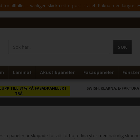
för tillfället – vänligen skicka ett e-post istället. Räkna med längre le
um
Laminat
Akustikpaneler
Fasadpaneler
Fönster
 UPP TILL 31% PÅ FASADPANELER I
SWISH, KLARNA, E-FAKTURA
TRÄ
essa paneler är skapade för att förhöja dina ytor med naturlig skönhe