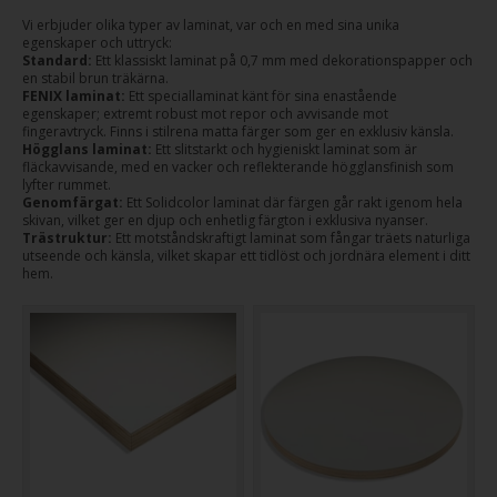
Vi erbjuder olika typer av laminat, var och en med sina unika
egenskaper och uttryck:
Standard:
Ett klassiskt laminat på 0,7 mm med dekorationspapper och
en stabil brun träkärna.
FENIX laminat:
Ett speciallaminat känt för sina enastående
egenskaper; extremt robust mot repor och avvisande mot
fingeravtryck. Finns i stilrena matta färger som ger en exklusiv känsla.
Högglans laminat:
Ett slitstarkt och hygieniskt laminat som är
fläckavvisande, med en vacker och reflekterande högglansfinish som
lyfter rummet.
Genomfärgat:
Ett Solidcolor laminat där färgen går rakt igenom hela
skivan, vilket ger en djup och enhetlig färgton i exklusiva nyanser.
Trästruktur:
Ett motståndskraftigt laminat som fångar träets naturliga
utseende och känsla, vilket skapar ett tidlöst och jordnära element i ditt
hem.