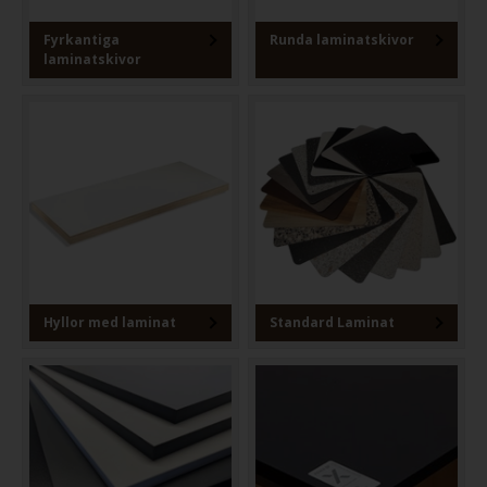
Fyrkantiga
Runda laminatskivor
laminatskivor
Hyllor med laminat
Standard Laminat