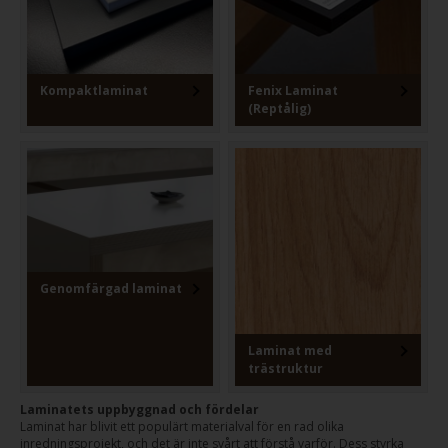
Kompaktlaminat
Fenix Laminat
(Reptålig)
Genomfärgad laminat
Laminat med
trästruktur
Laminatets uppbyggnad och fördelar
Laminat har blivit ett populärt materialval för en rad olika
inredningsprojekt, och det är inte svårt att förstå varför. Dess styrka