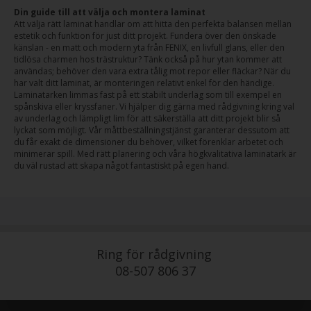
Din guide till att välja och montera laminat
Att välja rätt laminat handlar om att hitta den perfekta balansen mellan
estetik och funktion för just ditt projekt. Fundera över den önskade
känslan - en matt och modern yta från FENIX, en livfull glans, eller den
tidlösa charmen hos trästruktur? Tänk också på hur ytan kommer att
användas; behöver den vara extra tålig mot repor eller fläckar? När du
har valt ditt laminat, är monteringen relativt enkel för den händige.
Laminatarken limmas fast på ett stabilt underlag som till exempel en
spånskiva eller kryssfaner. Vi hjälper dig gärna med rådgivning kring val
av underlag och lämpligt lim för att säkerställa att ditt projekt blir så
lyckat som möjligt. Vår måttbeställningstjänst garanterar dessutom att
du får exakt de dimensioner du behöver, vilket förenklar arbetet och
minimerar spill. Med rätt planering och våra högkvalitativa laminatark är
du väl rustad att skapa något fantastiskt på egen hand.
Ring för rådgivning
08-507 806 37