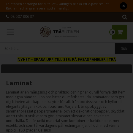
Telefonen är stängd för tillfället – vänligen skicka ett e-post istället.
Räkna med längre leveranstid än vanligt.
08-507 806 37
0
NYHET
– SPARA UPP TILL 31% PÅ FASADPANELER I TRÄ
Laminat
Laminat är en mångsidig och praktisk lösning när du vill förnya ditt hem
med egna händer. Hos oss hittar du måttbeställda laminatark som ger
dig friheten att skapa unika ytor för allt från bordsskivor och hyllor till
eleganta ytlager i kök och badrum. Varje ark är uppbyggt av
sammanpressat pappersmaterial och ett dekorationspapper, skyddat
av ett robust ytskikt som gör laminatet slitstarkt och enkelt att
underhålla. Det är unikt material som kombinerar funktionalitet med
estetik, och som tål vardagens påfrestningar - ja, till och med värme
upp till 180 grader Celsius!