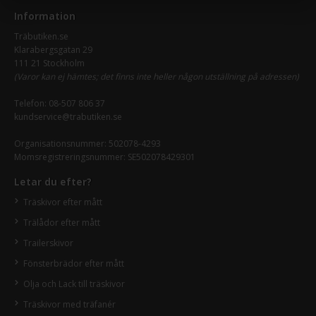
Information
Träbutiken.se
Klarabergsgatan 29
111 21 Stockholm
(Varor kan ej hämtes; det finns inte heller någon utställning på adressen)
Telefon:
08-507 806 37
kundservice@trabutiken.se
Organisationsnummer: 502078-4293
Momsregistreringsnummer: SE502078429301
Letar du efter?
Träskivor efter mått
Trälådor efter mått
Trailerskivor
Fönsterbrädor efter mått
Olja och Lack till träskivor
Träskivor med träfanér