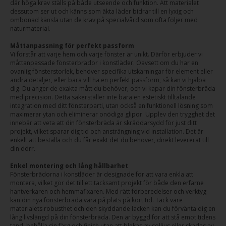
där höga krav ställs på både utseende och funktion. Att materialet
dessutom ser ut och känns som äkta läder bidrar till en lyxig och
ombonad känsla utan de krav på specialvård som ofta följer med
naturmaterial.
Måttanpassning för perfekt passform
Vi förstår att varje hem och varje fönster är unikt. Därför erbjuder vi
måttanpassade fönsterbrädor i konstläder. Oavsett om du har en
ovanlig fönsterstorlek, behöver specifika utskärningar för element eller
andra detaljer, eller bara vill ha en perfekt passform, så kan vi hjälpa
dig. Du anger de exakta mått du behöver, och vi kapar din fönsterbräda
med precision. Detta säkerställer inte bara en estetiskt tilltalande
integration med ditt fönsterparti, utan också en funktionell lösning som
maximerar ytan och eliminerar onödiga glipor. Upplev den trygghet det
innebär att veta att din fönsterbräda är skräddarsydd för just ditt
projekt, vilket sparar dig tid och ansträngning vid installation. Det är
enkelt att beställa och du får exakt det du behöver, direkt levererat till
din dörr.
Enkel montering och lång hållbarhet
Fönsterbrädorna i konstläder är designade för att vara enkla att
montera, vilket gör det till ett tacksamt projekt för både den erfarne
hantverkaren och hemmafixaren. Med rätt förberedelser och verktyg
kan din nya fönsterbräda vara på plats på kort tid. Tack vare
materialets robusthet och den skyddande lacken kan du förvänta dig en
lång livslängd på din fönsterbräda. Den är byggd för att stå emot tidens
tand, behålla sin färg och finish utan att blekas av solljus eller skadas av