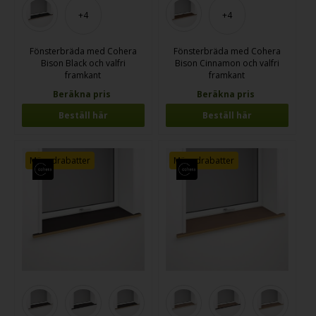
+4
+4
Fönsterbräda med Cohera
Fönsterbräda med Cohera
Bison Black och valfri
Bison Cinnamon och valfri
framkant
framkant
Beräkna pris
Beräkna pris
Beställ här
Beställ här
Mängdrabatter
Mängdrabatter