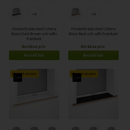
+4
+4
Fönsterbräda med Cohera
Fönsterbräda med Cohera
Bison Dark Brown och valfri
Bison Mud och valfri framkant
framkant
Beräkna pris
Beräkna pris
Beställ här
Beställ här
Mängdrabatter
Mängdrabatter