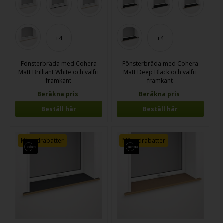
+4
+4
Fönsterbräda med Cohera
Fönsterbräda med Cohera
Matt Brilliant White och valfri
Matt Deep Black och valfri
framkant
framkant
Beräkna pris
Beräkna pris
Beställ här
Beställ här
Mängdrabatter
Mängdrabatter