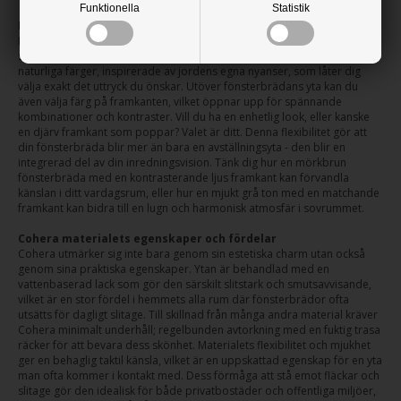
Funktionella
Statistik
Mångsidiga designmöjligheter
Med en fönsterbräda i konstläder har du friheten att skapa en design
som verkligen talar till din personliga stil. Vi erbjuder en rik palett av
naturliga färger, inspirerade av jordens egna nyanser, som låter dig
välja exakt det uttryck du önskar. Utöver fönsterbrädans yta kan du
även välja färg på framkanten, vilket öppnar upp för spännande
kombinationer och kontraster. Vill du ha en enhetlig look, eller kanske
en djärv framkant som poppar? Valet är ditt. Denna flexibilitet gör att
din fönsterbräda blir mer än bara en avställningsyta - den blir en
integrerad del av din inredningsvision. Tänk dig hur en mörkbrun
fönsterbräda med en kontrasterande ljus framkant kan förvandla
känslan i ditt vardagsrum, eller hur en mjukt grå ton med en matchande
framkant kan bidra till en lugn och harmonisk atmosfär i sovrummet.
Cohera materialets egenskaper och fördelar
Cohera utmärker sig inte bara genom sin estetiska charm utan också
genom sina praktiska egenskaper. Ytan är behandlad med en
vattenbaserad lack som gör den särskilt slitstark och smutsavvisande,
vilket är en stor fördel i hemmets alla rum där fönsterbrädor ofta
utsätts för dagligt slitage. Till skillnad från många andra material kräver
Cohera minimalt underhåll; regelbunden avtorkning med en fuktig trasa
räcker för att bevara dess skönhet. Materialets flexibilitet och mjukhet
ger en behaglig taktil känsla, vilket är en uppskattad egenskap för en yta
man ofta kommer i kontakt med. Dess förmåga att stå emot fläckar och
slitage gör den idealisk för både privatbostäder och offentliga miljöer,