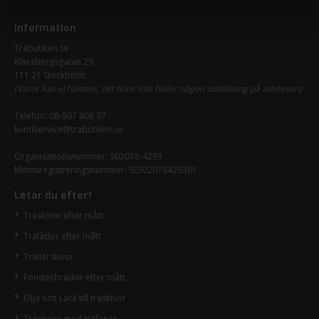
Information
Träbutiken.se
Klarabergsgatan 29
111 21 Stockholm
(Varor kan ej hämtes; det finns inte heller någon utställning på adressen)
Telefon:
08-507 806 37
kundservice@trabutiken.se
Organisationsnummer: 502078-4293
Momsregistreringsnummer: SE502078429301
Letar du efter?
Träskivor efter mått
Trälådor efter mått
Trailerskivor
Fönsterbrädor efter mått
Olja och Lack till träskivor
Träskivor med träfanér