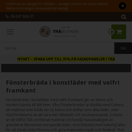
Telefonen är stängd för tillfället – vänligen skicka ett e-post istället.
Räkna med längre leveranstid än vanligt.
08-507 806 37
0
NYHET
– SPARA UPP TILL 31% PÅ FASADPANELER I TRÄ
Fönsterbräda i konstläder med valfri
framkant
Fönsterbräda i konstläder med valfri framkant ger en stilren och
modern känsla till ditt hem. Våra fönsterbrädor är klädda med Cohera,
ett material som både ser ut, känns och doftar som äkta läder, men
med fördelarna av att vara mer slitstarkt och smutsavvisande. Cohera
är ett OEKO-TEX-certifierat material och består huvudsakligen av
granulerat återvunnet europeiskt läder, som blandas med naturlig latex
för att binda läderfibrerna och göra materialet mjukt och flexibelt. Ytan