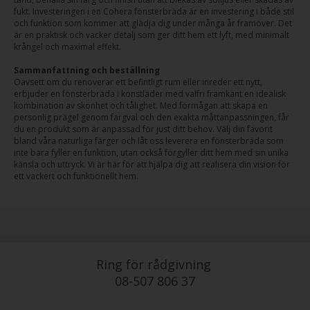
fukt. Investeringen i en Cohera fönsterbräda är en investering i både stil
och funktion som kommer att glädja dig under många år framöver. Det
är en praktisk och vacker detalj som ger ditt hem ett lyft, med minimalt
krångel och maximal effekt.
Sammanfattning och beställning
Oavsett om du renoverar ett befintligt rum eller inreder ett nytt,
erbjuder en fönsterbräda i konstläder med valfri framkant en idealisk
kombination av skönhet och tålighet. Med förmågan att skapa en
personlig prägel genom färgval och den exakta måttanpassningen, får
du en produkt som är anpassad för just ditt behov. Välj din favorit
bland våra naturliga färger och låt oss leverera en fönsterbräda som
inte bara fyller en funktion, utan också förgyller ditt hem med sin unika
känsla och uttryck. Vi är här för att hjälpa dig att realisera din vision för
ett vackert och funktionellt hem.
Ring för rådgivning
08-507 806 37