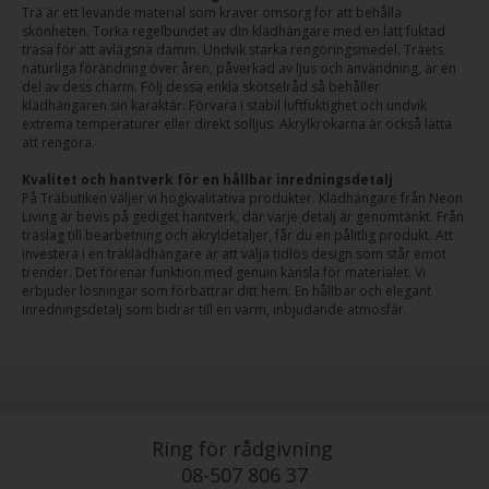
Trä är ett levande material som kräver omsorg för att behålla
skönheten. Torka regelbundet av din klädhängare med en lätt fuktad
trasa för att avlägsna damm. Undvik starka rengöringsmedel. Träets
naturliga förändring över åren, påverkad av ljus och användning, är en
del av dess charm. Följ dessa enkla skötselråd så behåller
klädhängaren sin karaktär. Förvara i stabil luftfuktighet och undvik
extrema temperaturer eller direkt solljus. Akrylkrokarna är också lätta
att rengöra.
Kvalitet och hantverk för en hållbar inredningsdetalj
På Träbutiken väljer vi högkvalitativa produkter. Klädhängare från Neon
Living är bevis på gediget hantverk, där varje detalj är genomtänkt. Från
träslag till bearbetning och akryldetaljer, får du en pålitlig produkt. Att
investera i en träklädhängare är att välja tidlös design som står emot
trender. Det förenar funktion med genuin känsla för materialet. Vi
erbjuder lösningar som förbättrar ditt hem. En hållbar och elegant
inredningsdetalj som bidrar till en varm, inbjudande atmosfär.
Ring för rådgivning
08-507 806 37