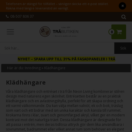
Telefonen är stängd för tillfället – vänligen skicka ett e-post istället.
Räkna med längre leveranstid än vanligt.
08-507 806 37
0
NYHET
– SPARA UPP TILL 31% PÅ FASADPANELER I TRÄ
Här är du:
Inredning
»
Klädhängare
Klädhängare
Våra klädhängare och entréset i trä från Neon Living kombinerar stilren
design med naturens egen skönhet. Entrésetten består av en praktisk
klädhängare och en avlastningshylla, perfekt för att skapa ordning och
ett varmt välkomnande. Du kan välja mellan valnöt, ek och bok, träslag
som vart och ett bidrar med sin unika karaktär och känsla till rummet.
Krokarna finns i klar, svart och genomfärgad akryl, vilket ger en modern
kontrast mot det naturliga träet. Dessa klädhängare är designade för
att passa i entrén, men deras tidlösa uttryck gör dem lika användbara i
sovrummet, badrummet eller vilket annat rum som behöver en elegant