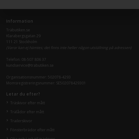
Information
Träbutiken.se
Klarabergsgatan 29
111 21 Stockholm
(Varor kan ej hämtes; det finns inte heller någon utställning på adressen)
Telefon:
08-507 806 37
kundservice@trabutiken.se
Organisationsnummer: 502078-4293
Momsregistreringsnummer: SE502078429301
Letar du efter?
Träskivor efter mått
Trälådor efter mått
Trailerskivor
Fönsterbrädor efter mått
Olja och Lack till träskivor