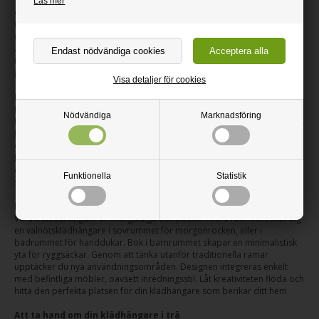
Träslagets val påverkar känslan och estetiken. Valnöt ger djup, mörk ton
Läs mer
och elegant ådring för sofistikerad, varm inredning, idealiskt för lyxig
touch. Ek har ljusare, gyllene ton med robust struktur, ett tidlöst val som
utstrålar hållbarhet och skandinavisk estetik. Bok är vårt ljusaste
alternativ, med fin jämn struktur för fräscht, minimalistiskt intryck.
Komplettera med krokar i klar, svart eller genomfärgad akryl för
personlig anpassning av din design.
Visa detaljer för cookies
Design och funktion som möter dina behov
En klädhängare från Neon Living kombinerar estetik med funktionalitet.
Nödvändiga
Marknadsföring
Entrésetten erbjuder en komplett lösning med klädhängare och praktisk
hylla. Hyllan är idealisk för småsaker eller dekoration, vilket bidrar till en
organiserad entré. Akrylkrokarna är snygga som kontrast och slitstarka
för jackor och väskor. Materialkombinationen skapar modern, tidlös
design som håller. Enkel montering och tålig för daglig användning
Funktionella
Statistik
säkerställer en pålitlig inredningsdetalj i ditt hem.
Klädhängarens plats i hemmet mer än bara entrén
Våra träklädhängare är mångsidiga och passar i flera rum. Föreställ dig
en valnötsklädhängare i sovrummet för morgonrocken, eller i
badrummet för handdukar. Bok i barnrummet skapar en minimalistisk
yta för ryggsäckar. Genom att tänka utanför traditionella ramar
upptäcker du nya användningsområden. Designen integreras enkelt
med befintliga möbler, oavsett inredningsstil. Låt kreativiteten flöda och
hitta den perfekta platsen för din klädhängare som berikar ditt hem.
Att ta hand om din klädhängare i trä