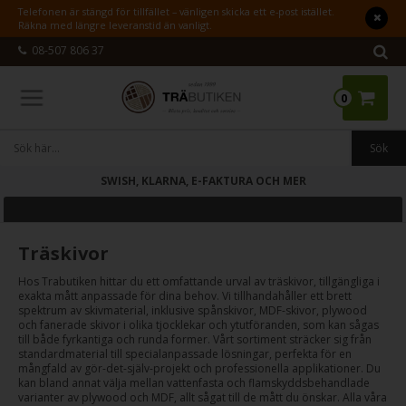
Telefonen är stängd för tillfället – vänligen skicka ett e-post istället.
Räkna med längre leveranstid än vanligt.
08-507 806 37
0
SWISH, KLARNA, E-FAKTURA OCH MER
Träskivor
Hos Trabutiken hittar du ett omfattande urval av träskivor, tillgängliga i
exakta mått anpassade för dina behov. Vi tillhandahåller ett brett
spektrum av skivmaterial, inklusive spånskivor, MDF-skivor, plywood
och fanerade skivor i olika tjocklekar och ytutföranden, som kan sågas
till både fyrkantiga och runda former. Vårt sortiment sträcker sig från
standardmaterial till specialanpassade lösningar, perfekta för en
mångfald av gör-det-själv-projekt och professionella applikationer. Du
kan bland annat välja mellan vattenfasta och flamskyddsbehandlade
varianter av plywood och MDF, allt sågat till de mått du önskar. Alla våra