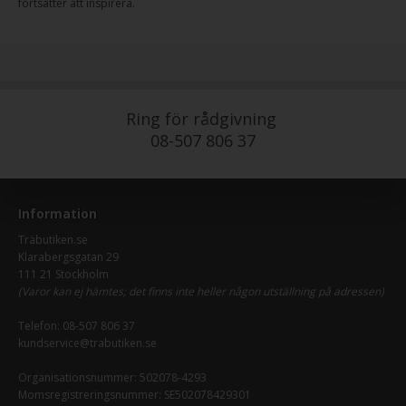
fortsätter att inspirera.
Ring för rådgivning
08-507 806 37
Information
Träbutiken.se
Klarabergsgatan 29
111 21 Stockholm
(Varor kan ej hämtes; det finns inte heller någon utställning på adressen)
Telefon:
08-507 806 37
kundservice@trabutiken.se
Organisationsnummer: 502078-4293
Momsregistreringsnummer: SE502078429301