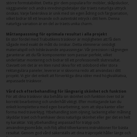
större formstabilitet. Detta gör dem populära för möbler, skåpsluckor,
väggpaneler och andra inredningsdetaljer där träets naturliga uttryck
önskas. Varje fanérskiva är unik med sin egen ådring och färgvariation,
vilket bidrar till ett levande och autentiskt intryck i ditt hem. Denna
naturliga variation är en del av träets unika charm.
Måttanpassning för optimala resultat i alla projekt
En stor fördel med Trabutikens träskivor är möjligheten att få dem
sågade med exakt de mått du önskar. Detta eliminerar onödigt
materialspill och tidskrävande anpassningar. Vår precision i sågningen
garanterar att du får komponenter som passar perfekt, vilket
underlättar montering och bidrar till ett professionellt slutresultat.
Oavsett om det är en liten rund skiva för ett sidobord eller stora
rektangulära paneler, levererar vi skivorna redo att användas i ditt
projekt. Vi gör det enkelt att förverkliga dina idéer med högkvalitativa,
anpassade träskivor.
Vård och efterbehandling för långvarig skönhet och funktion
För att dina träskivor ska behålla sin skönhet och funktion över tid är
korrekt bearbetning och underhåll viktigt. Efter mottagande kan du
enkelt komplettera med egen bearbetning, som att slipa kanter eller
forma med träverktyg. Ytbehandling som oljning, lackering eller målning
skyddar träet och framhäver dess naturliga skönhet eller ger det en helt
ny karaktär. Välj ytbehandling anpassad för trätyp och
användningsområde, och följ alltid tillverkarens instruktioner för bästa
resultat. Genom god vård säkerställs att dina träprojekt håller länge och