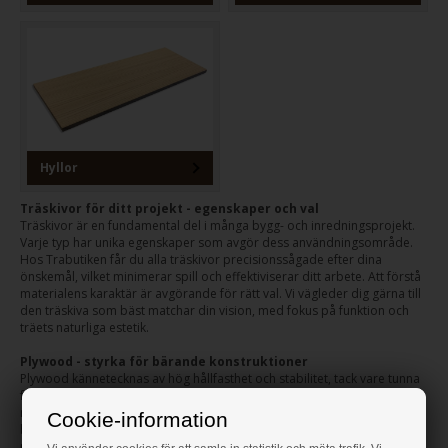
Hyllor
Träskivor för ditt projekt - egenskaper och val
Träskivor är en fundamental del i många bygg- och inredningsprojekt.
Varje typ har unika egenskaper som avgör dess användningsområde.
Hos Trabutiken får du alla träskivor precisionssågade efter dina
önskemål, vilket minimerar spill och effektiviserar ditt arbete. Att förstå
materialens karaktär är avgörande för rätt val. Vi vägleder dig gärna till
den träskiva som bäst matchar din vision, med fokus på funktion och
träets naturliga estetik.
Plywood - styrka för bärande konstruktioner
Plywood kännetecknas av hög hållfasthet och stabilitet, tack vare tunna
fanérlager limmade med korslagda fibrer. Denna konstruktion
motverkar rörelser och ger en skiva stark i alla riktningar, idealisk för
Cookie-information
bärande konstruktioner, möbler och inredning. Vi erbjuder vattenfast
plywood för utomhusprojekt eller fuktiga miljöer, samt