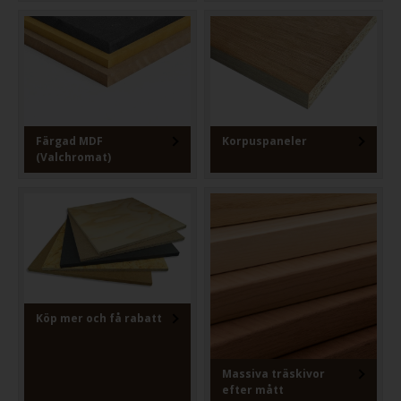
Färgad MDF
Korpuspaneler
(Valchromat)
Köp mer och få rabatt
Massiva träskivor
efter mått