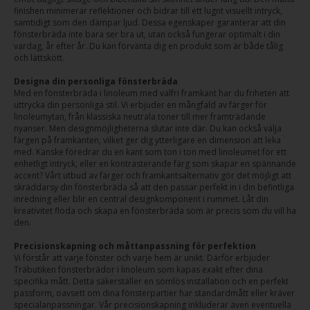
finishen minimerar reflektioner och bidrar till ett lugnt visuellt intryck,
samtidigt som den dämpar ljud. Dessa egenskaper garanterar att din
fönsterbräda inte bara ser bra ut, utan också fungerar optimalt i din
vardag, år efter år. Du kan förvänta dig en produkt som är både tålig
och lättskött.
Designa din personliga fönsterbräda
Med en fönsterbräda i linoleum med valfri framkant har du friheten att
uttrycka din personliga stil. Vi erbjuder en mångfald av färger för
linoleumytan, från klassiska neutrala toner till mer framträdande
nyanser. Men designmöjligheterna slutar inte där. Du kan också välja
färgen på framkanten, vilket ger dig ytterligare en dimension att leka
med. Kanske föredrar du en kant som ton i ton med linoleumet för ett
enhetligt intryck, eller en kontrasterande färg som skapar en spännande
accent? Vårt utbud av färger och framkantsalternativ gör det möjligt att
skräddarsy din fönsterbräda så att den passar perfekt in i din befintliga
inredning eller blir en central designkomponent i rummet. Låt din
kreativitet flöda och skapa en fönsterbräda som är precis som du vill ha
den.
Precisionskapning och måttanpassning för perfektion
Vi förstår att varje fönster och varje hem är unikt. Därför erbjuder
Träbutiken fönsterbrädor i linoleum som kapas exakt efter dina
specifika mått. Detta säkerställer en sömlös installation och en perfekt
passform, oavsett om dina fönsterpartier har standardmått eller kräver
specialanpassningar. Vår precisionskapning inkluderar även eventuella