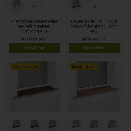
+4
+4
Fönsterbräda i beige linoleum
Fönsterbräda i blå linoleum
med valfri framkant |
med valfri framkant | Denim
Mushroom 4176
4005
Beräkna pris
Beräkna pris
Beställ här
Beställ här
Mängdrabatter
Mängdrabatter