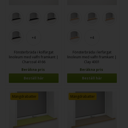
+4
+4
Fönsterbräda i kolfärgat
Fönsterbräda i lerfärgat
linoleum med valfri framkant |
linoleum med valfri framkant |
Charcoal 4166
Clay 4001
Beräkna pris
Beräkna pris
Beställ här
Beställ här
Mängdrabatter
Mängdrabatter