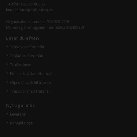
Telefon:
08-507 806 37
kundservice@trabutiken.se
Organisationsnummer: 502078-4293
Momsregistreringsnummer: SE502078429301
Letar du efter?
Träskivor efter mått
Trälådor efter mått
Trailerskivor
Fönsterbrädor efter mått
Olja och Lack till träskivor
Träskivor med träfanér
Nyttiga links
Leverans
Kontakta oss