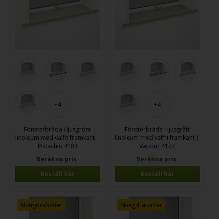
+4
+4
Fönsterbräda i ljusgrönt
Fönsterbräda i ljusgrått
linoleum med valfri framkant |
linoleum med valfri framkant |
Pistachio 4183
Vapour 4177
Beräkna pris
Beräkna pris
Beställ här
Beställ här
Mängdrabatter
Mängdrabatter