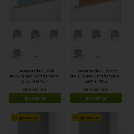
+4
+4
Fönsterbräda i ljusblå
Fönsterbräda i ljusbrunt
linoleum med valfri framkant |
linoleum med valfri framkant |
Blue Haze 4004
Leather 4002
Beräkna pris
Beräkna pris
Beställ här
Beställ här
Mängdrabatter
Mängdrabatter