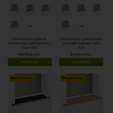
+4
+4
Fönsterbräda i gråbrun
Fönsterbräda i grått linoleum
linoleum med valfri framkant |
med valfri framkant | Ash
Taupe 4011
4132
Beräkna pris
Beräkna pris
Beställ här
Beställ här
Mängdrabatter
Mängdrabatter