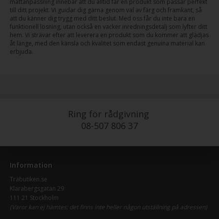
måttanpassning innebär att du alltid får en produkt som passar perfekt
till ditt projekt. Vi guidar dig gärna genom val av färg och framkant, så
att du känner dig trygg med ditt beslut. Med oss får du inte bara en
funktionell lösning, utan också en vacker inredningsdetalj som lyfter ditt
hem. Vi strävar efter att leverera en produkt som du kommer att glädjas
åt länge, med den känsla och kvalitet som endast genuina material kan
erbjuda.
Ring för rådgivning
08-507 806 37
Information
Träbutiken.se
Klarabergsgatan 29
111 21 Stockholm
(Varor kan ej hämtes; det finns inte heller någon utställning på adressen)