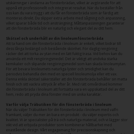
utskärningar i ändarna av fönsterbrädan, vilket är avgörande för att
uppnå ett professionellt och integrerat resultat. När du beställer från
oss kan du vara trygg i att du får en fönsterbräda som är färdig att
monteras direkt. Du slipper extra arbete med sågning och anpassning,
vilket sparar både tid och ansträngning. Måttanpassningen garanterar
att din fönsterbräda blir en naturlig och elegant del av ditt hem.
Skötsel och underhåll av din linoleumfönsterbräda
Att ta hand om din fönsterbräda i linoleum är enkelt, vilket bidrar till
dess långa livslängd och bestående skönhet. För daglig rengöring
räcker det att torka av ytan med en lätt fuktig trasa. Vid behov kan du
använda ett milt rengöringsmedel. Det är viktigt att undvika starka
kemikalier och slipande rengöringsmedel som kan skada linoleumytan.
För att bevara linoleumets naturliga lyster och smidighet kan du
periodvis behandla den med en speciell linoleumolja eller ett vax.
Denna enkla skötsel säkerställer att din fönsterbräda behåller sin matta
finish och sitt vackra uttryck år efter år. Med rätt omvårdnad kommer
din fönsterbräda i linoleum att fortsätta vara en uppskattad del av ditt
hem, redo att pryda dina fönster med sin unika karaktär.
Varför välja Träbutiken för din fönsterbräda i linoleum
När du väljer Träbutiken för din fönsterbräda i linoleum med valfri
framkant, väljer du mer än bara en produkt - du väljer expertis och
kvalitet. Vi är specialister på trä och naturliga material, och vi lägger stor
vikt vid att erbjuda produkter som kombinerar hållbarhet med
enastående design. Vårt engagemang för precisionskapning och