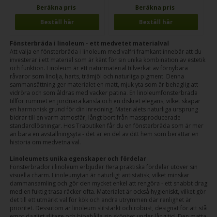
Beräkna pris
Beräkna pris
Beställ här
Beställ här
Fönsterbräda i linoleum - ett medvetet materialval
Att välja en fönsterbräda i linoleum med valfri framkant innebär att du
investerar i ett material som är känt för sin unika kombination av estetik
och funktion. Linoleum är ett naturmaterial tillverkat av förnybara
råvaror som linolja, harts, trämjöl och naturliga pigment. Denna
sammansättning ger materialet en matt, mjuk yta som är behaglig att
vidröra och som åldras med vacker patina. En linoleumfönsterbräda
tillför rummet en jordnära känsla och en diskret elegans, vilket skapar
en harmonisk grund för din inredning. Materialets naturliga ursprung
bidrar till en varm atmosfär, långt bort från massproducerade
standardlösningar. Hos Träbutiken får du en fönsterbräda som är mer
än bara en avställningsyta - det är en del av ditt hem som berättar en
historia om medvetna val.
Linoleumets unika egenskaper och fördelar
Fönsterbrädor i linoleum erbjuder flera praktiska fördelar utöver sin
visuella charm. Linoleumytan är naturligt antistatisk, vilket minskar
dammansamling och gör den mycket enkel att rengöra - ett snabbt drag
med en fuktig trasa räcker ofta. Materialet är också hygieniskt, vilket gör
det till ett utmärkt val för kök och andra utrymmen där renlighet är
prioritet. Dessutom är linoleum slitstarkt och robust, designat för att stå
emot dagligt slitage och bibehålla sin skönhet under lång tid. Den matta