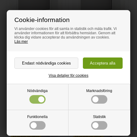
Cookie-information
Vi använder cookies för att samla in statistik och mäta trafik. Vi
använder informationen för att förbättra hemsidan. Genom att
klicka dig vidare accepterar du användningen av cookies.
Läs mer
+4
+4
Visa detaljer för cookies
Fönsterbräda i mauvefärgat
Fönsterbräda i mörkblått
Nödvändiga
Marknadsföring
linoleum med valfri framkant |
linoleum med valfri framkant |
Mauve 4172
Smokey Blue 4179
Beräkna pris
Beräkna pris
Beställ här
Beställ här
Funktionella
Statistik
Mängdrabatter
Mängdrabatter