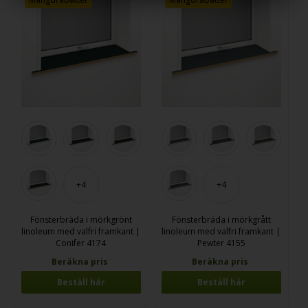
+4
+4
Fönsterbräda i mörkgrönt
Fönsterbräda i mörkgrått
linoleum med valfri framkant |
linoleum med valfri framkant |
Conifer 4174
Pewter 4155
Beräkna pris
Beräkna pris
Beställ här
Beställ här