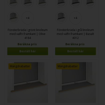
+4
+4
Fönsterbräda i grönt linoleum
Fönsterbräda i grå linoleum
med valfri framkant | Olive
med valfri framkant | Basalt
4184
4012
Beräkna pris
Beräkna pris
Beställ här
Beställ här
Mängdrabatter
Mängdrabatter