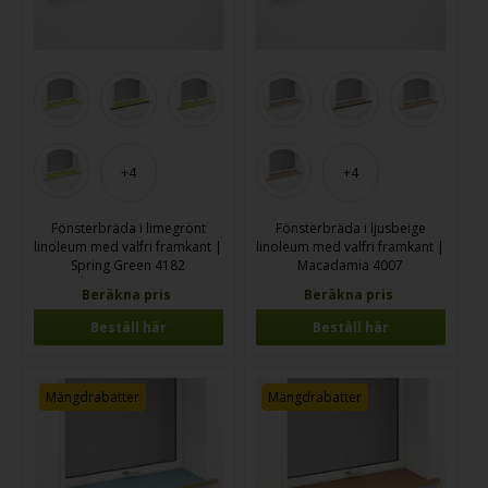
+4
+4
Fönsterbräda i limegrönt
Fönsterbräda i ljusbeige
linoleum med valfri framkant |
linoleum med valfri framkant |
Spring Green 4182
Macadamia 4007
Beräkna pris
Beräkna pris
Beställ här
Beställ här
Mängdrabatter
Mängdrabatter