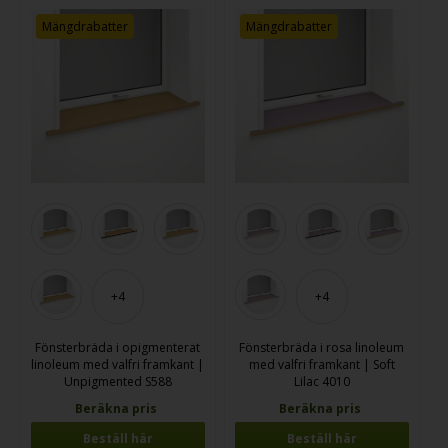
Mängdrabatter
Mängdrabatter
+4
+4
Fönsterbräda i opigmenterat
Fönsterbräda i rosa linoleum
linoleum med valfri framkant |
med valfri framkant | Soft
Unpigmented S588
Lilac 4010
Beräkna pris
Beräkna pris
Beställ här
Beställ här