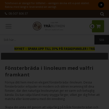
Telefonen är stängd för tillfället – vänligen skicka ett e-post istället.
Räkna med längre leveranstid än vanligt.
08-507 806 37
0
NYHET
– SPARA UPP TILL 31% PÅ FASADPANELER I TRÄ
Fönsterbräda i linoleum med valfri
framkant
Förnya ditt hem med en elegant fönsterbräda i linoleum. Dessa
fönsterbrädor erbjuder en modern och stilren inramning till dina
fönster, där den naturliga linoleumytan ger en varm och behaglig
känsla. Du kan välja bland many snygga färger, vilket ger dig frihet att
matcha eller kontrastera med din inredning.
Skapa din unika stil genom att välja färg på både fönsterbrädan och