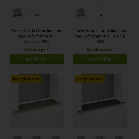
+4
+4
Fönsterbräda i brun linoleum
Fönsterbräda i brunt linoleum
med valfri framkant |
med valfri framkant | Walnut
Espresso 4009
4003
Beräkna pris
Beräkna pris
Beställ här
Beställ här
Mängdrabatter
Mängdrabatter