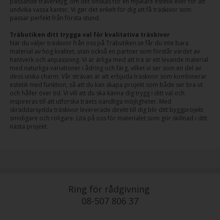
passande träverktyg, om det önskas för en mjukare estetik eller för att
undvika vassa kanter. Vi gør det enkelt för dig att få träskivor som
passar perfekt från första stund.
Träbutiken ditt trygga val för kvalitativa träskivor
När du väljer träskivor från oss på Träbutiken.se får du inte bara
material av hög kvalitet, utan också en partner som förstår värdet av
hantverk och anpassning. Vi är ärliga med att trä är ett levande material
med naturliga variationer i ådring och färg, vilket vi ser som en del av
dess unika charm. Vår strävan är att erbjuda träskivor som kombinerar
estetik med funktion, så att du kan skapa projekt som både ser bra ut
och håller över tid. Vi vill att du ska känna dig trygg i ditt val och
inspireras till att utforska träets oändliga möjligheter. Med
skräddarsydda träskivor levererade direkt till dig blir ditt byggprojekt
smidigare och roligare. Lita på oss för materialet som gör skillnad i ditt
nästa projekt.
Ring för rådgivning
08-507 806 37