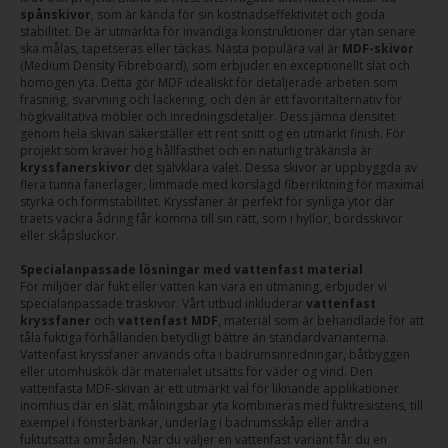
spånskivor
, som är kända för sin kostnadseffektivitet och goda
stabilitet. De är utmärkta för invändiga konstruktioner där ytan senare
ska målas, tapetseras eller täckas. Nästa populära val är
MDF-skivor
(Medium Density Fibreboard), som erbjuder en exceptionellt slät och
homogen yta. Detta gör MDF idealiskt för detaljerade arbeten som
fräsning, svarvning och lackering, och den är ett favoritalternativ för
högkvalitativa möbler och inredningsdetaljer. Dess jämna densitet
genom hela skivan säkerställer ett rent snitt og en utmärkt finish. För
projekt som kräver hög hållfasthet och en naturlig träkänsla är
kryssfanerskivor
det självklara valet. Dessa skivor är uppbyggda av
flera tunna fanerlager, limmade med korslagd fiberriktning för maximal
styrka och formstabilitet. Kryssfaner är perfekt för synliga ytor där
träets vackra ådring får komma till sin rätt, som i hyllor, bordsskivor
eller skåpsluckor.
Specialanpassade lösningar med vattenfast material
För miljöer där fukt eller vatten kan vara en utmaning, erbjuder vi
specialanpassade träskivor. Vårt utbud inkluderar
vattenfast
kryssfaner
och
vattenfast MDF
, material som är behandlade för att
tåla fuktiga förhållanden betydligt bättre än standardvarianterna.
Vattenfast kryssfaner används ofta i badrumsinredningar, båtbyggen
eller utomhuskök där materialet utsätts för väder og vind. Den
vattenfasta MDF-skivan är ett utmärkt val för liknande applikationer
inomhus där en slät, målningsbar yta kombineras med fuktresistens, till
exempel i fönsterbänkar, underlag i badrumsskåp eller andra
fuktutsatta områden. När du väljer en vattenfast variant får du en