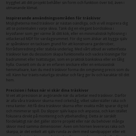
trygghet att ditt projekt behåller sin form och funktion över tid, även i
utmanande klimat.
Inspirerande användningsområden för träskivor
Möjligheterna med träskivor är nästan oändliga, och vi vill inspirera dig
att se potentialen i varje skiva. Tänk dig en elegant bordsskiva i
kryssfaner som ger värme åt ditt kök, eller en minimalistisk hyllösning i
vitlackerad MDF för vardagsrummet. För dig som älskar att bygga själv
är spånskivor en tacksam grund för att konstruera garderober,
förrådsinredning eller stabila underlag. Med vårt utbud av vattenfasta
träskivor kan du dessutom skapa funktionella och vackra lösningar för
badrummet eller tvättstugan, som en praktisk bänkskiva eller en tålig
hylla. Oavsett om du är en erfaren snickare eller en entusiastisk
hemmafixare, kan du med träskivor forma din omgivning precis som du
vill. Känn hur träets naturliga struktur och färg ger liv och karaktär till ditt
hem.
Precision i fokus när vi skär dina träskivor
Vi vet att precision är avgörande när du arbetar med träskivor. Därför
är alla våra träskivor skurna med cirkelsåg, vilket säkerställer raka och
rena kanter. Att få dina träskivor skurna efter exakta mått sparar dig tid
och minimerar spill. Du slipper själv kapa och anpassa, och kan istället
fokusera direkt på montering och ytbehandling. Detta är särskilt
fördelaktigt när det gäller större projekt eller när du behöver många
skivor med samma dimensioner. Även om hörnen levereras raka och
skarpa, är det enkelt att själv runda av dem med sandpapper eller ett