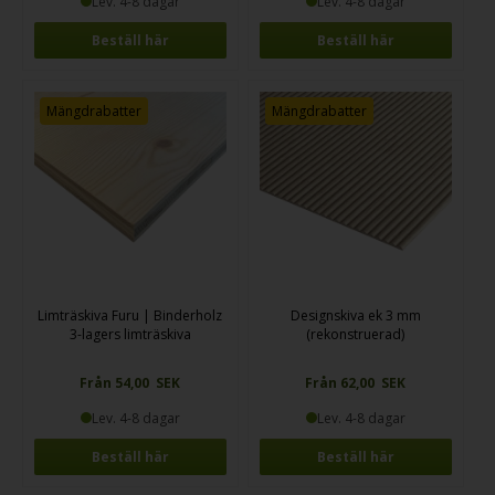
Lev. 4-8 dagar
Lev. 4-8 dagar
Beställ här
Beställ här
Mängdrabatter
Mängdrabatter
Limträskiva Furu | Binderholz
Designskiva ek 3 mm
3-lagers limträskiva
(rekonstruerad)
Från 54,00 SEK
Från 62,00 SEK
Lev. 4-8 dagar
Lev. 4-8 dagar
Beställ här
Beställ här