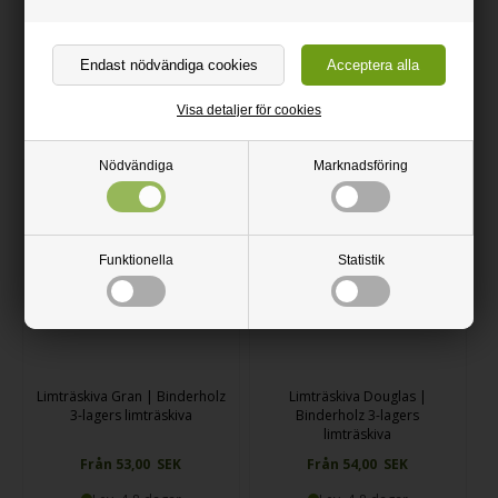
Från 66,00 SEK
Från 85,00 SEK
Lev. 4-8 dagar
Lev. 4-8 dagar
Visa detaljer för cookies
Beställ här
Beställ här
Nödvändiga
Marknadsföring
Mängdrabatter
Mängdrabatter
Funktionella
Statistik
Limträskiva Gran | Binderholz
Limträskiva Douglas |
3-lagers limträskiva
Binderholz 3-lagers
limträskiva
Från 53,00 SEK
Från 54,00 SEK