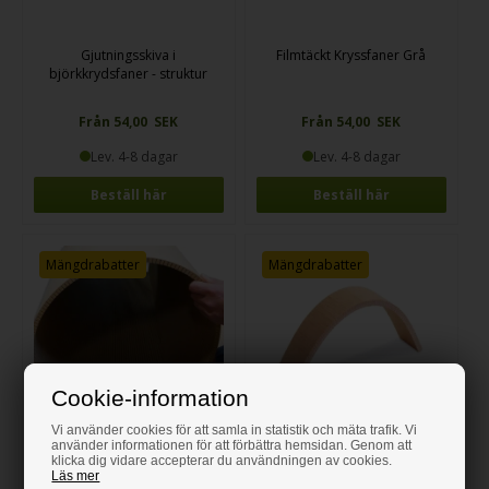
Gjutningsskiva i
Filmtäckt Kryssfaner Grå
björkkrydsfaner - struktur
Från 54,00 SEK
Från 54,00 SEK
Lev. 4-8 dagar
Lev. 4-8 dagar
Beställ här
Beställ här
Mängdrabatter
Mängdrabatter
Cookie-information
Vi använder cookies för att samla in statistik och mäta trafik. Vi
använder informationen för att förbättra hemsidan. Genom att
klicka dig vidare accepterar du användningen av cookies.
Böjbar MDF
Böjbar plywood
Läs mer