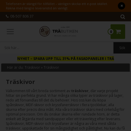
Telefonen är stängd för tillfället – vänligen skicka ett e-post istället.
Räkna med längre leveranstid än vanligt.
08-507 806 37
0
NYHET
– SPARA UPP TILL 31% PÅ FASADPANELER I TRÄ
Här är du:
Träskivor
»
Träskivor
Träskivor
Välkommen till vårt breda sortiment av
träskivor
, där varje projekt
hittar sin perfekta grund. Vi har många olika typer av träskivor på lager,
redo att förvandlas till det du behöver. Hos oss kan du köpa
spånskivor, MDF-skivor och kryssfanerskivor i flera tjocklekar, alla
skurna efter precis dina mått. Alla våra träskivor skärs med cirkelsåg för
optimal precision. Om du önskar skurna eller rundade hörn, är detta
enkelt att åtgärda med sandpapper eller ett träverktyg efter leverans.
Spånskivor, MDF-skivor och kryssfaner är några av våra mest sålda
träskivor, uppskattade för sin mångsidighet och pålitlighet. Nu kan du få