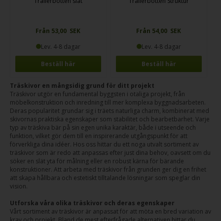
Trailerbotten slät
Trailerbotten Struktur
Från 53,00 SEK
Från 54,00 SEK
Lev. 4-8 dagar
Lev. 4-8 dagar
Beställ här
Beställ här
Träskivor en mångsidig grund för ditt projekt
Träskivor utgör en fundamental byggsten i otaliga projekt, från
möbelkonstruktion och inredning till mer komplexa byggnadsarbeten.
Deras popularitet grundar sig i träets naturliga charm, kombinerat med
skivornas praktiska egenskaper som stabilitet och bearbetbarhet. Varje
typ av träskiva bär på sin egen unika karaktär, både i utseende och
funktion, vilket gör dem till en inspirerande utgångspunkt för att
förverkliga dina idéer. Hos oss hittar du ett noga utvalt sortiment av
träskivor som är redo att anpassas efter just dina behov, oavsett om du
söker en slät yta för målning eller en robust kärna för bärande
konstruktioner. Att arbeta med träskivor från grunden ger dig en frihet
att skapa hållbara och estetiskt tilltalande lösningar som speglar din
vision.
Utforska våra olika träskivor och deras egenskaper
Vårt sortiment av träskivor är anpassat för att möta en bred variation av
krav och projekt. Bland de mest efterfrågade alternativen hittar du