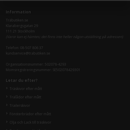
Information
Träbutiken.se
Klarabergsgatan 29
111 21 Stockholm
(Varor kan ej hämtes; det finns inte heller någon utställning på adressen)
Telefon:
08-507 806 37
kundservice@trabutiken.se
Organisationsnummer: 502078-4293
Momsregistreringsnummer: SE502078429301
Letar du efter?
Träskivor efter mått
Trälådor efter mått
Trailerskivor
Fönsterbrädor efter mått
Olja och Lack till träskivor