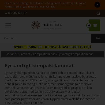
Telefonen är stängd för tillfället – vänligen skicka ett e-post istället.
Räkna med längre leveranstid än vanligt.
08-507 806 37
0
NYHET
– SPARA UPP TILL 31% PÅ FASADPANELER I TRÄ
Här är du:
Laminat
»
Kompaktlaminat
»
Fyrkantigt kompaktlaminat
Fyrkantigt kompaktlaminat
Fyrkantigt kompaktlaminat är ett robust och stilrent material, skuret
exakt efter dina mått. Varje fyrkantig kompaktlaminatskiva bearbetas
med precision i en CNC-maskin, vilket ger fina brutna kanter som är
behagliga vid beröring. Det tunna, men samtidigt tunga och styva
kompaktlaminatet, är idealiskt för en mängd olika projekt och kan
enkelt bearbetas med vanliga träskärverktyg. Vi anpassar
kompaktlaminatskivorna med olika utskärningar, så att du får en lösning
som passar perfekt för din vision. Upplev materialets hållbarhet och
dess unika karaktär i ditt hem.