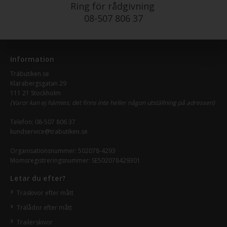
Ring för rådgivning
08-507 806 37
Information
Träbutiken.se
Klarabergsgatan 29
111 21 Stockholm
(Varor kan ej hämtes; det finns inte heller någon utställning på adressen)
Telefon:
08-507 806 37
kundservice@trabutiken.se
Organisationsnummer: 502078-4293
Momsregistreringsnummer: SE502078429301
Letar du efter?
Träskivor efter mått
Trälådor efter mått
Trailerskivor