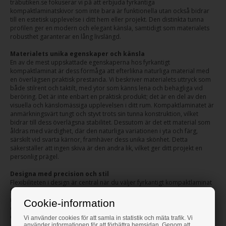
träbutiken.se fokuserar vi på att erbjuda fyrkantiga
kompaktlaminatskivor som inte bara är funktionella utan också bidrar
till en estetisk upplevelse i ditt hem eller projekt. Den distinkta tunna
profilen ger en modern och elegant känsla, samtidigt som materialets
robusthet garanterar en lång livslängd.
Materialets unika egenskaper och känsla
En av de mest uppskattade egenskaperna hos fyrkantigt
kompaktlaminat är dess förmåga att efterlikna naturliga material med
en överlägsen praktisk prestanda. Vi beskriver materialets uttryck som
både stilrent och taktilt, med ytor som känns lena och behagliga vid
beröring. Det är inte enbart en praktisk produkt; det är en del av den
visuella och känslomässiga upplevelsen i ditt rum. Kompaktlaminatet är
anmärkningsvärt tungt och styvt trots sin tunna konstruktion, vilket
bidrar till dess överlägsna stabilitet. Dessutom är det ett material som
åldras med värdighet, där den naturliga variationen i yta och färg,
särskilt vid svarta kärnor, framhäver dess unika skönhet. Detta
säkerställer att ingen skiva är den andra lik, vilket ger ditt projekt en
personlig prägel.
Designa med precision och stil
Flexibiliteten i design är central när du väljer fyrkantigt kompaktlaminat
från träbutiken.se. Vi erbjuder skivor som kapas med stor precision
med hjälp av avancerade CNC-maskiner. Detta garanterar skarpa linjer
Cookie-information
och de "brutna kanterna" som inte bara är estetiskt tilltalande utan
också bidrar till en mjukare och säkrare kantprofil. Vårt sortiment
Vi använder cookies för att samla in statistik och mäta trafik. Vi
omfattar populära färger som vit, svart, ljusgrå och antracit, vilket ger
använder informationen för att förbättra hemsidan. Genom att