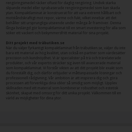
rengöringsmedel räcker oftast för daglig rengöring. Undvik starka
slipande medel eller syrabaserade rengöringsmedel som kan skada
ytan. Kompaktlaminat är konstruerat för att vara extremt hållbart och
motståndskraftigt mot repor, värme och fukt, vilket innebär att det
behåller sitt ursprungliga utseende under många år framöver. Denna
långa livslängd gör kompaktlaminat till en smart investering för alla som
söker ett vackert och bekymmersfritt material för sina projekt.
Ditt projekt med träbutiken.se
När du väljer fyrkantigt kompaktlaminat från träbutiken.se, väljer du inte
bara ett material av hög kvalitet, utan också en partner som värdesätter
precision och kundnöjdhet. Vi är specialister på trä och trärelaterade
produkter, och vår expertis sträcker sig även till avancerade material
som kompaktlaminat. Vi förstår vikten av att ditt projekt blir exakt som
du föreställt dig, och därför erbjuder vi måttanpassade lösningar och
professionell rådgivning. Vår ambition är att inspirera dig och göra
processen att förverkliga dina idéer så smidig som möjligt. Upplev
skillnaden med ett material som kombinerar robusthet och estetisk
skönhet, skapat med omsorg för ditt unika projekt. Välkommen till en
värld av möjligheter för dina ytor.