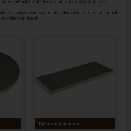
ta ger en behagligt matt yta som är motståndskraftig mot
kapa specialdesignad inredning eller varför inte en funktionell
att hålla ytan fräsch.
Hyllor med linoleum