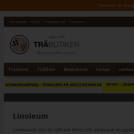
Telefonen är stängd 
Förstasida
Villkor
Kontakta oss
Leverans
Träskivor
Trälådor
Bänkskivor
Corian
Linole
NYHET
– SPARA
SOMMARKAMPANJ
– SPARA 80% PÅ AKUSTIKPANELER
Linoleum
Linoleumark som du själv kan forma och anpassa är en uppskatta