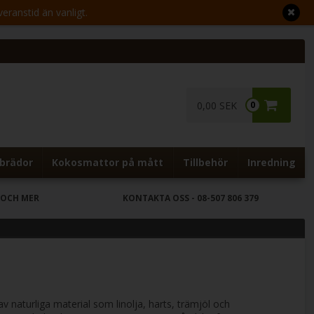
veranstid än vanligt.
0,00 SEK
0
brädor
Kokosmattor på mått
Tillbehör
Inredning
 OCH MER
KONTAKTA OSS
- 08-507 806 379
 naturliga material som linolja, harts, trämjöl och