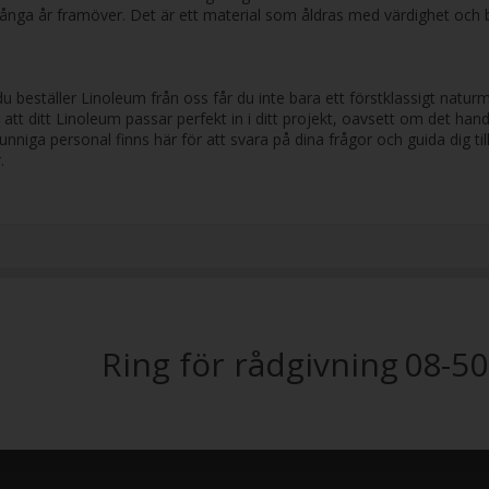
ånga år framöver. Det är ett material som åldras med värdighet och bl
 du beställer Linoleum från oss får du inte bara ett förstklassigt nat
att ditt Linoleum passar perfekt in i ditt projekt, oavsett om det handla
niga personal finns här för att svara på dina frågor och guida dig till 
.
Ring för rådgivning
08-50