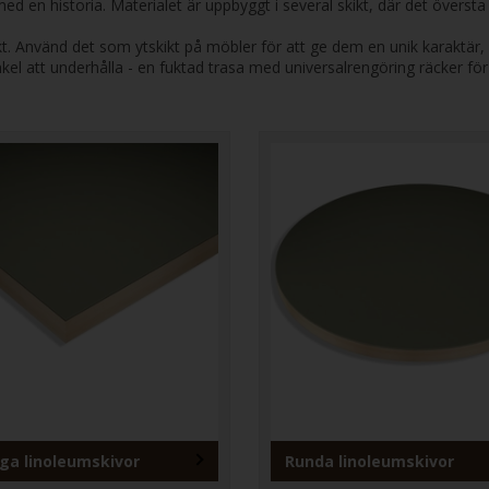
med en historia. Materialet är uppbyggt i several skikt, där det övers
kt. Använd det som ytskikt på möbler för att ge dem en unik karaktär, s
kel att underhålla - en fuktad trasa med universalrengöring räcker för 
iga linoleumskivor
Runda linoleumskivor