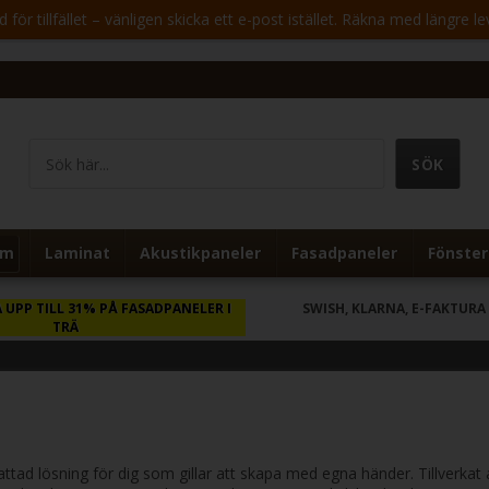
för tillfället – vänligen skicka ett e-post istället. Räkna med längre le
um
Laminat
Akustikpaneler
Fasadpaneler
Fönster
 UPP TILL 31% PÅ FASADPANELER I
SWISH, KLARNA, E-FAKTURA
TRÄ
d lösning för dig som gillar att skapa med egna händer. Tillverkat av