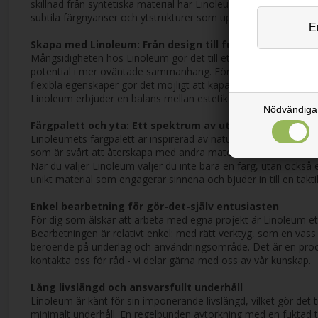
skillnad från syntetiska material har Linoleum en levande yta s
subtila färgnyanser och ytstrukturer som uppstår naturligt i til
Skapa med Linoleum: Från design till funktion
Mångsidigheten hos Linoleum gör det till ett idealiskt materia
potential i mer oväntade sammanhang. Föreställ dig en elegant 
flexibla egenskaper gör det möjligt att kapa och forma Linoleu
Linoleum erbjuder en balans mellan estetik och praktisk funktion
Nödvändiga
Färgpalett och yta: Ett spektrum av uttryck
Linoleumets färgpalett är inspirerad av naturen och sträcker sig
som är svårt att återskapa med andra material. Denna matt finish
När du väljer Linoleum väljer du inte bara en färg, utan också 
unikt material som engagerar sinnena och bjuder in till en takti
Enkel bearbetning för gör-det-själv entusiasten
För dig som älskar att arbeta med egna projekt är Linoleum ett
Bearbetningen är relativt enkel: med rätt verktyg, som en vass
beroende på underlag och användningsområde. Det är en process s
kontakta oss för råd - vi delar gärna med oss av vår kunskap.
Lång livslängd och ansvarsfullt underhåll
Linoleum är känt för sin imponerande livslängd, vilket gör det t
minimalt underhåll. En regelbunden avtorkning med en fuktad 