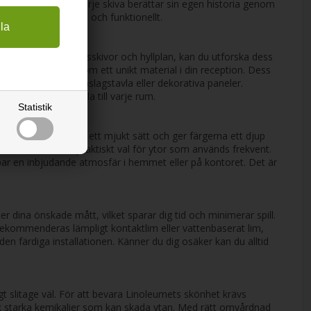
och unika uttryck. Varje skiva berättar sin egen historia genom
som är både sinnligt och funktionellt.
 på möbler som bordsskivor och hyllplan, kan du utforska dess
il känsla, eller som ett unikt material i din reception. Dess
en minimalistisk anslagstavla eller dekorativa paneler.
arm, naturlig känsla till varje rum.
Statistik
reflekterar ljuset på ett mjukt sätt och ger färgerna ett djup
 Linoleum till ett praktiskt val för ytor som används frekvent.
kapar en inbjudande atmosfär i hemmet eller på kontoret. Det är
 dina önskade mått, vilket sparar dig tid och minimerar spill.
 rekommenderas lämpligt kontaktlim eller vattenbaserat lim,
en färdiga installationen. Känner du dig osäker kan du alltid
ligt slitage väl. För att bevara Linoleumets skönhet krävs
ik starka kemikalier som kan skada ytan. Med rätt omvårdnad