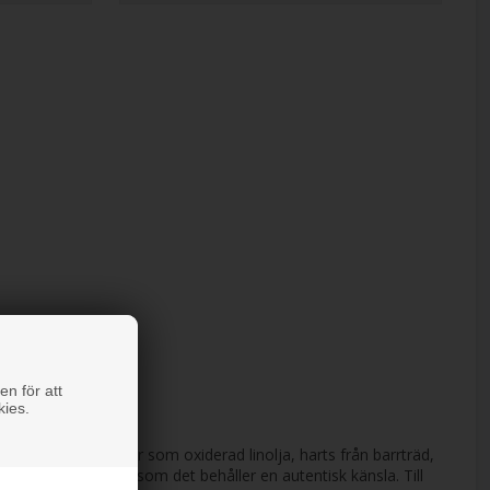
en för att
kies.
v förnybara råvaror som oxiderad linolja, harts från barrträd,
lbarhet, samtidigt som det behåller en autentisk känsla. Till