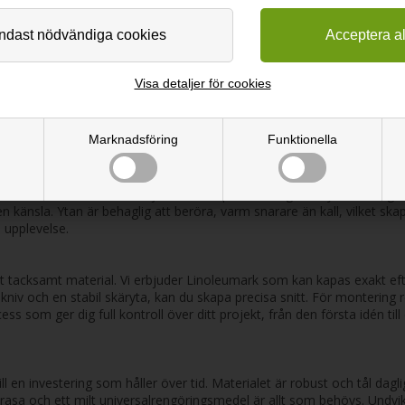
om med tiden utvecklar en vacker patina, vilket bidrar till dess charm 
lverkningsprocessen. Att välja Linoleum innebär att du får ett material 
l för en rad olika inredningsprojekt. Utöver dess klassiska användning
Visa detaljer för cookies
Linoleumskiva som täcker köksluckor för att skapa en enhetlig och takt
m efter dina exakta behov, oavsett om det gäller en ny skrivbordsyta, 
, vilket gör det enkelt att förverkliga dina designidéer och addera en v
Marknadsföring
Funktionella
 från dämpade jordtoner till livfulla kulörer. Den naturligt matta ytan 
 bidrar också till att dölja mindre repor och fingeravtryck, vilket gör
en känsla. Ytan är behaglig att beröra, varm snarare än kall, vilket s
l upplevelse.
 tacksamt material. Vi erbjuder Linoleumark som kan kapas exakt efter
 kniv och en stabil skäryta, kan du skapa precisa snitt. För montering
om ger dig full kontroll över ditt projekt, från den första idén till d
ill en investering som håller över tid. Materialet är robust och tål dag
trasa och ett milt universalrengöringsmedel är allt som behövs. Undv