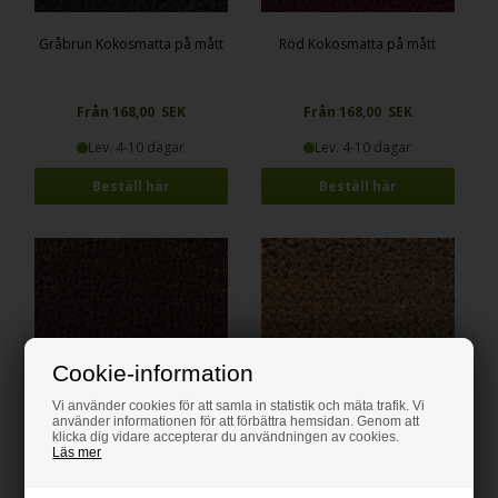
Gråbrun Kokosmatta på mått
Röd Kokosmatta på mått
Från 168,00 SEK
Från 168,00 SEK
Lev. 4-10 dagar
Lev. 4-10 dagar
Beställ här
Beställ här
Cookie-information
Vi använder cookies för att samla in statistik och mäta trafik. Vi
använder informationen för att förbättra hemsidan. Genom att
klicka dig vidare accepterar du användningen av cookies.
Läs mer
Terrakotta Kokosmatta på
Brandskyddande Kokosmatta
mått
på mått