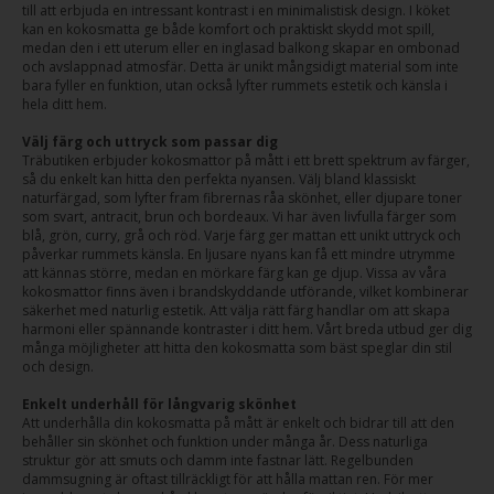
till att erbjuda en intressant kontrast i en minimalistisk design. I köket
kan en kokosmatta ge både komfort och praktiskt skydd mot spill,
medan den i ett uterum eller en inglasad balkong skapar en ombonad
och avslappnad atmosfär. Detta är unikt mångsidigt material som inte
bara fyller en funktion, utan också lyfter rummets estetik och känsla i
hela ditt hem.
Välj färg och uttryck som passar dig
Träbutiken erbjuder kokosmattor på mått i ett brett spektrum av färger,
så du enkelt kan hitta den perfekta nyansen. Välj bland klassiskt
naturfärgad, som lyfter fram fibrernas råa skönhet, eller djupare toner
som svart, antracit, brun och bordeaux. Vi har även livfulla färger som
blå, grön, curry, grå och röd. Varje färg ger mattan ett unikt uttryck och
påverkar rummets känsla. En ljusare nyans kan få ett mindre utrymme
att kännas större, medan en mörkare färg kan ge djup. Vissa av våra
kokosmattor finns även i brandskyddande utförande, vilket kombinerar
säkerhet med naturlig estetik. Att välja rätt färg handlar om att skapa
harmoni eller spännande kontraster i ditt hem. Vårt breda utbud ger dig
många möjligheter att hitta den kokosmatta som bäst speglar din stil
och design.
Enkelt underhåll för långvarig skönhet
Att underhålla din kokosmatta på mått är enkelt och bidrar till att den
behåller sin skönhet och funktion under många år. Dess naturliga
struktur gör att smuts och damm inte fastnar lätt. Regelbunden
dammsugning är oftast tillräckligt för att hålla mattan ren. För mer