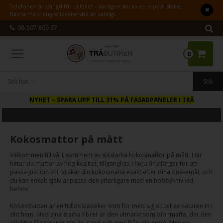
Telefonen är stängd för tillfället – vänligen skicka ett e-post istället.
Räkna med längre leveranstid än vanligt.
08-507 806 37
0
NYHET
– SPARA UPP TILL 31% PÅ FASADPANELER I TRÄ
Kokosmattor på mått
Välkommen till vårt sortiment av slitstarka kokosmattor på mått. Här
hittar du mattor av hög kvalitet, tillgängliga i flera fina färger för att
passa just din stil. Vi skär din kokosmatta exakt efter dina önskemål, och
du kan enkelt själv anpassa den ytterligare med en hobbykniv vid
behov.
Kokosmattan är en tidlös klassiker som för med sig en bit av naturen in i
ditt hem. Med sina starka fibrer är den utmärkt som dörrmatta, där den
effektivt fångar upp smuts, sand och grus från din entré. Men en