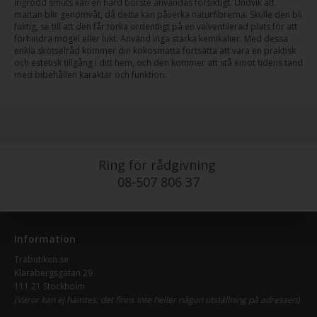
ingrodd smuts kan en hård borste användas försiktigt. Undvik att
mattan blir genomvåt, då detta kan påverka naturfibrerna. Skulle den bli
fuktig, se till att den får torka ordentligt på en välventilerad plats för att
förhindra mögel eller lukt. Använd inga starka kemikalier. Med dessa
enkla skötselråd kommer din kokosmatta fortsätta att vara en praktisk
och estetisk tillgång i ditt hem, och den kommer att stå emot tidens tand
med bibehållen karaktär och funktion.
Ring för rådgivning
08-507 806 37
Information
Träbutiken.se
Klarabergsgatan 29
111 21 Stockholm
(Varor kan ej hämtes; det finns inte heller någon utställning på adressen)