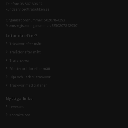
Telefon:
08-507 806 37
kundservice@trabutiken.se
Organisationsnummer: 502078-4293
Momsregistreringsnummer: SE502078429301
Letar du efter?
Träskivor efter mått
Trälådor efter mått
Trailerskivor
Fönsterbrädor efter mått
Olja och Lack till träskivor
Träskivor med träfanér
Nyttiga links
Leverans
Kontakta oss