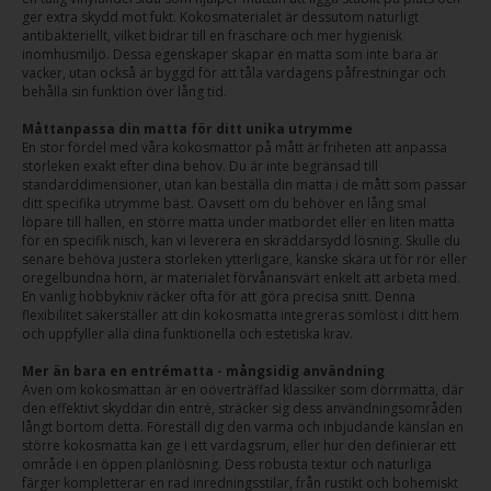
ger extra skydd mot fukt. Kokosmaterialet är dessutom naturligt
antibakteriellt, vilket bidrar till en fräschare och mer hygienisk
inomhusmiljö. Dessa egenskaper skapar en matta som inte bara är
vacker, utan också är byggd för att tåla vardagens påfrestningar och
behålla sin funktion över lång tid.
Måttanpassa din matta för ditt unika utrymme
En stor fördel med våra kokosmattor på mått är friheten att anpassa
storleken exakt efter dina behov. Du är inte begränsad till
standarddimensioner, utan kan beställa din matta i de mått som passar
ditt specifika utrymme bäst. Oavsett om du behöver en lång smal
löpare till hallen, en större matta under matbordet eller en liten matta
för en specifik nisch, kan vi leverera en skräddarsydd lösning. Skulle du
senare behöva justera storleken ytterligare, kanske skära ut för rör eller
oregelbundna hörn, är materialet förvånansvärt enkelt att arbeta med.
En vanlig hobbykniv räcker ofta för att göra precisa snitt. Denna
flexibilitet säkerställer att din kokosmatta integreras sömlöst i ditt hem
och uppfyller alla dina funktionella och estetiska krav.
Mer än bara en entrématta - mångsidig användning
Även om kokosmattan är en oöverträffad klassiker som dörrmatta, där
den effektivt skyddar din entré, sträcker sig dess användningsområden
långt bortom detta. Föreställ dig den varma och inbjudande känslan en
större kokosmatta kan ge i ett vardagsrum, eller hur den definierar ett
område i en öppen planlösning. Dess robusta textur och naturliga
färger kompletterar en rad inredningsstilar, från rustikt och bohemiskt