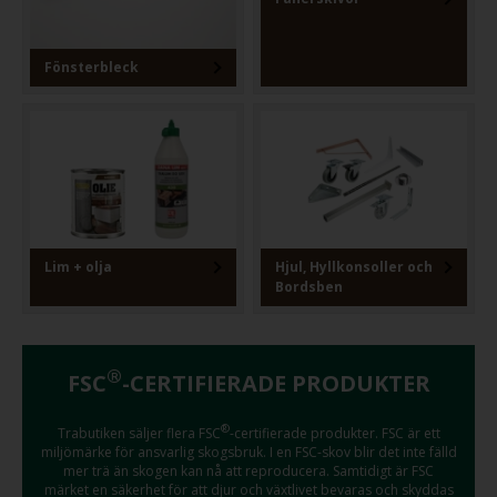
Fönsterbleck
Lim + olja
Hjul, Hyllkonsoller och
Bordsben
®
FSC
-CERTIFIERADE PRODUKTER
®
Trabutiken säljer flera FSC
-certifierade produkter. FSC är ett
miljömärke för ansvarlig skogsbruk. I en FSC-skov blir det inte fälld
mer trä än skogen kan nå att reproducera. Samtidigt är FSC
märket en säkerhet för att djur och växtlivet bevaras och skyddas