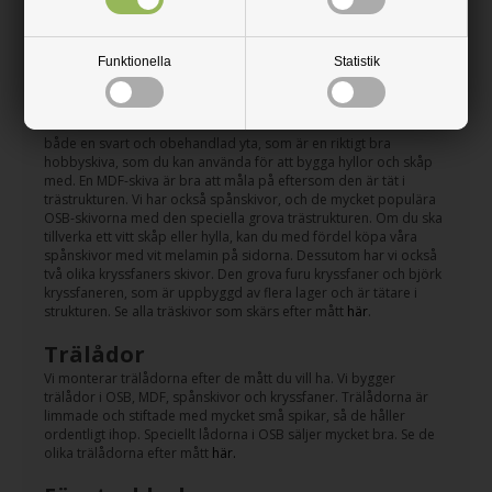
använda, välj tjocklek och ange dina mått. Så får du ett pris direkt
på skärmen, och du kan lägga varan i varukorgen. 5-7 vardagar
senare har du varan hemma hos dig.
Funktionella
Statistik
Träskivor
Vi har ett stort urval med olika träskivor, som alla skärs precis
efter det mått du behöver. Vi har den klassiska MDF-skivan i
både en svart och obehandlad yta, som är en riktigt bra
hobbyskiva, som du kan använda för att bygga hyllor och skåp
med. En MDF-skiva är bra att måla på eftersom den är tät i
trästrukturen. Vi har också spånskivor, och de mycket populära
OSB-skivorna med den speciella grova trästrukturen. Om du ska
tillverka ett vitt skåp eller hylla, kan du med fördel köpa våra
spånskivor med vit melamin på sidorna. Dessutom har vi också
två olika kryssfaners skivor. Den grova furu kryssfaner och björk
kryssfaneren, som är uppbyggd av flera lager och är tätare i
strukturen. Se alla träskivor som skärs efter mått
här
.
Trälådor
Vi monterar trälådorna efter de mått du vill ha. Vi bygger
trälådor i OSB, MDF, spånskivor och kryssfaner. Trälådorna är
limmade och stiftade med mycket små spikar, så de håller
ordentligt ihop. Speciellt lådorna i OSB säljer mycket bra. Se de
olika trälådorna efter mått
här.