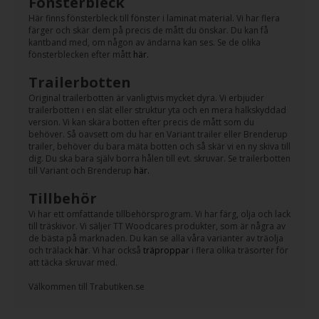
Fönsterbleck
Här finns fönsterbleck till fönster i laminat material. Vi har flera
färger och skär dem på precis de mått du önskar. Du kan få
kantband med, om någon av ändarna kan ses. Se de olika
fönsterblecken efter mått
här.
Trailerbotten
Original trailerbotten är vanligtvis mycket dyra. Vi erbjuder
trailerbotten i en slät eller struktur yta och en mera halkskyddad
version. Vi kan skära botten efter precis de mått som du
behöver. Så oavsett om du har en Variant trailer eller Brenderup
trailer, behöver du bara mäta botten och så skär vi en ny skiva till
dig. Du ska bara själv borra hålen till evt. skruvar. Se trailerbotten
till Variant och Brenderup
här.
Tillbehör
Vi har ett omfattande tillbehörsprogram. Vi har färg, olja och lack
till träskivor. Vi säljer TT Woodcares produkter, som är några av
de bästa på marknaden. Du kan se alla våra varianter av träolja
och trälack
här
. Vi har också
träproppar
i flera olika träsorter för
att täcka skruvar med.
Välkommen till Trabutiken.se