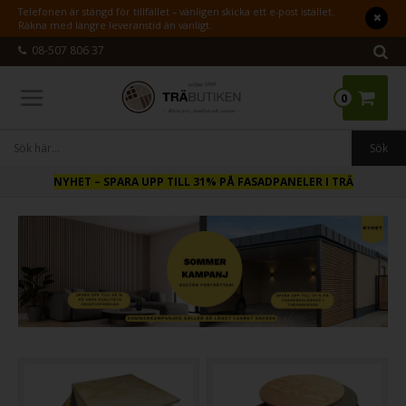
Telefonen är stängd för tillfället – vänligen skicka ett e-post istället.
Räkna med längre leveranstid än vanligt.
08-507 806 37
0
NYHET
– SPARA UPP TILL 31% PÅ FASADPANELER I TRÄ