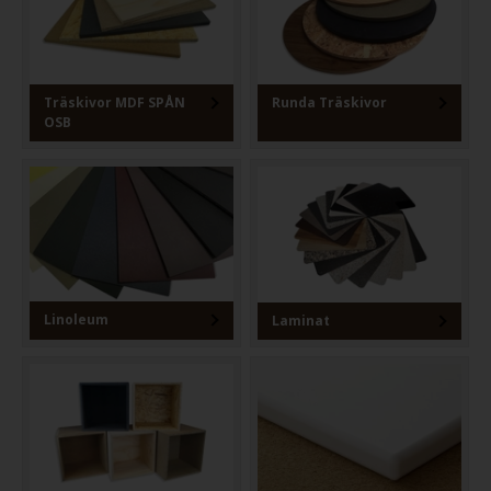
Träskivor MDF SPÅN
Runda Träskivor
OSB
Linoleum
Laminat