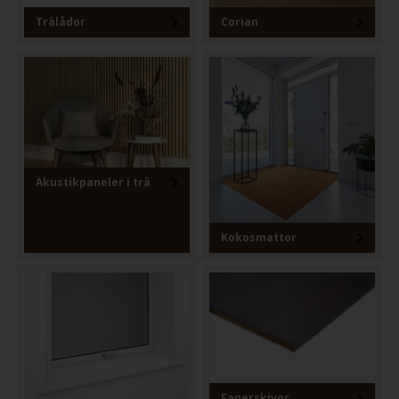
Trälådor
Corian
Akustikpaneler i trä
Kokosmattor
Fanerskivor