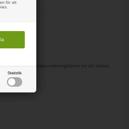
en för att
kies.
ala lister, använd vertikala monteringsfästen om det behövs.
Statistik