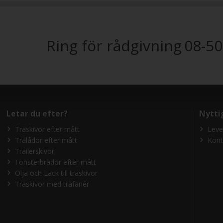
Ring för rådgivning
08-50
Letar du efter?
Nytti
Träskivor efter mått
Leve
Trälådor efter mått
Kont
Trailerskivor
Fönsterbrädor efter mått
Olja och Lack till träskivor
Träskivor med träfanér