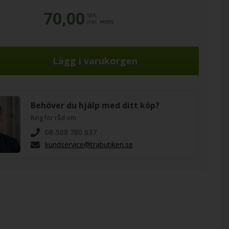
70,00
SEK
inkl. moms
Behöver du hjälp med ditt köp?
Ring för råd om
08-508 780 637
kundservice@trabutiken.se