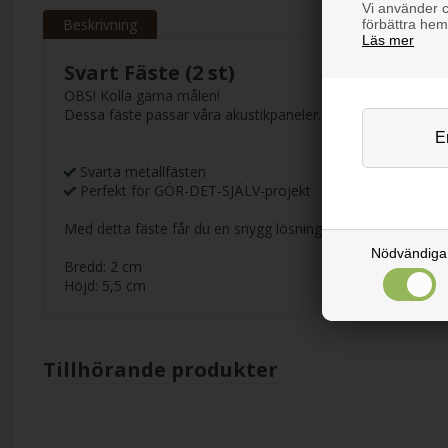
Vi använder co
Beskrivning
förbättra hem
Läs mer
Svart Fäste (2 st)
OBS! Kolla gärna målen!
Dessa fäste passar våra akustikpaneler.
Svarta metallfästen
Perfekt för GÖR-DET-SJÄLV-projekt
Med detta fäste får du en snygg lösning för dina akustikpan
Nödvändiga
Bredd: 2 cm
Höjd: 5,5 cm
Tillhörande produkter