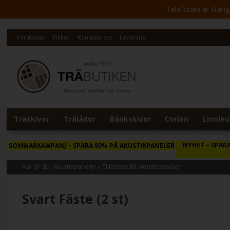
Telefonen är stängd 
Förstasida
Villkor
Kontakta oss
Leverans
Träskivor
Trälådor
Bänkskivor
Corian
Linole
NYHET
– SPARA
SOMMARKAMPANJ
– SPARA 80% PÅ AKUSTIKPANELER
Här är du:
Akustikpaneler
»
Tillbehör till akustikpaneler
Svart Fäste (2 st)