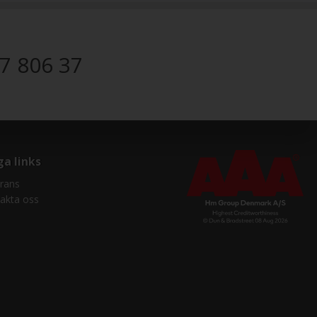
7 806 37
ga links
rans
akta oss