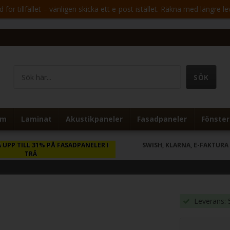
för tillfället – vänligen skicka ett e-post istället. Räkna med längre le
um
Laminat
Akustikpaneler
Fasadpaneler
Fönster
 UPP TILL 31% PÅ FASADPANELER I
SWISH, KLARNA, E-FAKTURA
TRÄ
Leverans: 