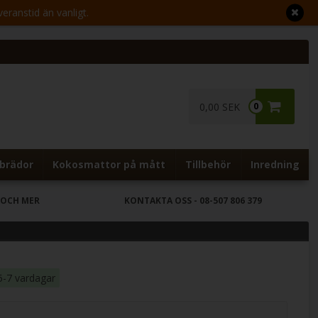
veranstid än vanligt.
0,00 SEK
0
brädor
Kokosmattor på mått
Tillbehör
Inredning
 OCH MER
KONTAKTA OSS
- 08-507 806 379
5-7 vardagar