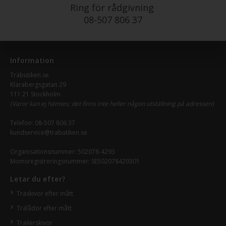
Ring för rådgivning
08-507 806 37
Information
Träbutiken.se
Klarabergsgatan 29
111 21 Stockholm
(Varor kan ej hämtes; det finns inte heller någon utställning på adressen)
Telefon:
08-507 806 37
kundservice@trabutiken.se
Organisationsnummer: 502078-4293
Momsregistreringsnummer: SE502078429301
Letar du efter?
Träskivor efter mått
Trälådor efter mått
Trailerskivor