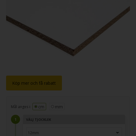
Köp mer och få rabatt
cm
mm
Mål anges i:
VÄLJ TJOCKLEK