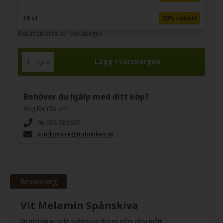
10 st
20% rabatt
Rabatten dras av i varukorgen
styck
Behöver du hjälp med ditt köp?
Ring för råd om
08-508 780 637
kundservice@trabutiken.se
Beskrivning
Vit Melamin Spånskiva
Vit melamin-täckt spånskiva skuren efter dina mått.