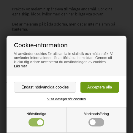
Praktisk vit melamin spånskiva till många ändamål. Gör dina
egna skåp, lådor, hyllor med den här billiga vita skivan.
Det är melamin på båda sidorna, men det är inte melamin på
kanterna.
Finns i flera tjocklekar.
Cookie-information
Alla melaminskivor skärs med cirkelsåg. Det finns en framsida
Vi använder cookies för att samla in statistik och mäta trafik. Vi
och en baksida på melaminen. Baksidan kan vara lätt sliten från
använder informationen för att förbättra hemsidan. Genom att
delen och framsidan kommer att vara helt skarp.
klicka dig vidare accepterar du användningen av cookies.
Läs mer
Tillhörande produkter
Visa detaljer för cookies
Nödvändiga
Marknadsföring