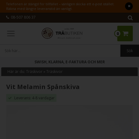
Telefonen är stängd för tillfället – vänligen skicka ett e-post istället.
Räkna med längre leveranstid än vanligt.
08-507 806 37
0
SWISH, KLARNA, E-FAKTURA OCH MER
Här är du:
Träskivor
»
Träskivor
Vit Melamin Spånskiva
Leverans: 4-8 vardagar