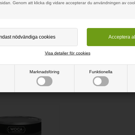
öjbar, vilket gör den användbar för exempelvis välvda öppningar, diska
sidan. Genom att klicka dig vidare accepterar du användningen av coo
binerar italiensk elegans med funktionalitet. Dessa skivor finns i de
0 mm. Skivorna är enkla att montera och ger möjlighet att skapa unik
e platt på en pall, vilket gör dem flexibla både i användning och logisti
er 4Design-skivorna en kombination av estetik och funktionalitet som k
Visa detaljer för cookies
Marknadsföring
Funktionella
 innebär att skivan är böjbar på bredden.