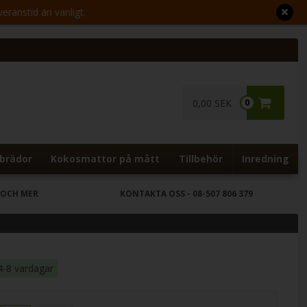
veranstid än vanligt.
0,00 SEK
0
brädor
Kokosmattor på mått
Tillbehör
Inredning
 OCH MER
KONTAKTA OSS
- 08-507 806 379
4-8 vardagar