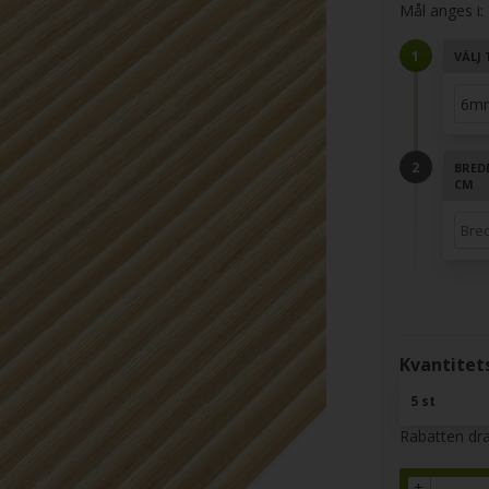
Mål anges i:
VÄLJ 
BRED
CM
Kvantitets
5 st
Rabatten dra
+