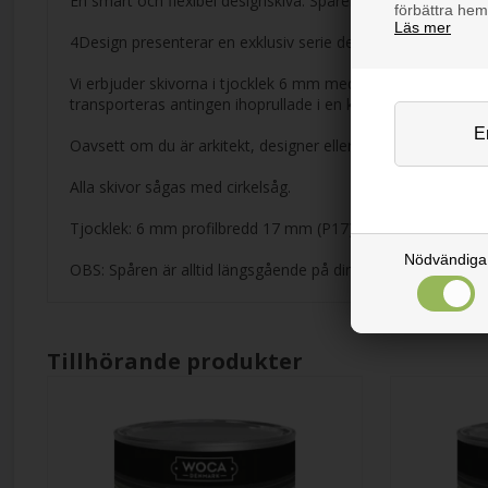
En smart och flexibel designskiva. Spåren i skivan gör den b
förbättra hem
Läs mer
4Design presenterar en exklusiv serie designskivor som kom
Vi erbjuder skivorna i tjocklek 6 mm med måtten 2900 x 122
transporteras antingen ihoprullade i en kartong eller liggand
Oavsett om du är arkitekt, designer eller hantverkare erbjud
Alla skivor sågas med cirkelsåg.
Tjocklek: 6 mm profilbredd 17 mm (P17)
Nödvändiga
OBS: Spåren är alltid längsgående på din beställning, vilket
Tillhörande produkter