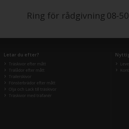
Ring för rådgivning
08-50
Letar du efter?
Nytti
Träskivor efter mått
Leve
Trälådor efter mått
Kont
Trailerskivor
Fönsterbrädor efter mått
Olja och Lack till träskivor
Träskivor med träfanér