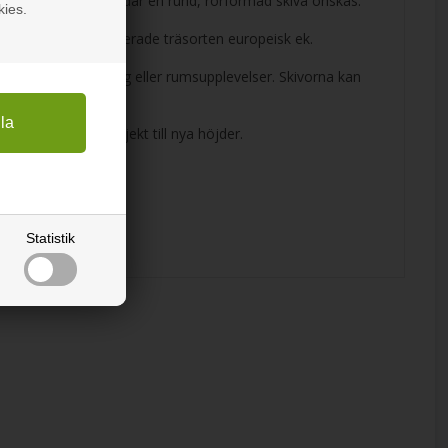
r, runt pelare eller där en rund, rörformad skiva önskas.
kies.
n populära rekonstruerade träsorten europeisk ek.
a möbler, inredning eller rumsupplevelser. Skivorna kan
k.
an lyfta varje projekt till nya höjder.
Statistik