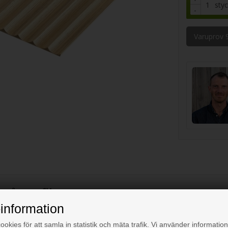
sty
-
Varuprov 
 vågprofil
information
r dina mått.
okies för att samla in statistik och mäta trafik. Vi använder information