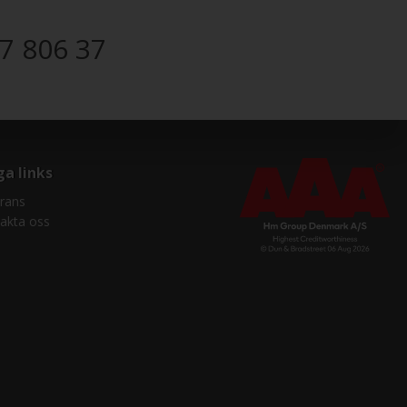
7 806 37
ga links
rans
akta oss