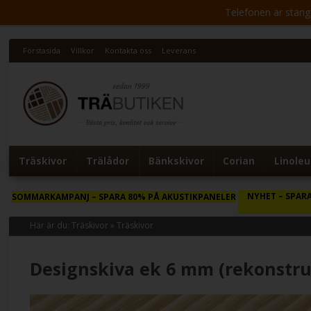
Telefonen är stängd 
Förstasida
Villkor
Kontakta oss
Leverans
Träskivor
Trälådor
Bänkskivor
Corian
Linole
NYHET
– SPARA
SOMMARKAMPANJ
– SPARA 80% PÅ AKUSTIKPANELER
Här är du:
Träskivor
»
Träskivor
Designskiva ek 6 mm (rekonstru