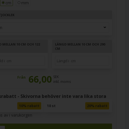
cm
mm
TJOCKLEK
D MELLAN 10 CM OCH 122
LÄNGD MELLAN 10 CM OCH 290
CM
66,00
SEK
Från
inkl. moms
rabatt - Skivorna behöver inte vara lika stora
10% rabatt
10 st
20% rabatt
s av i varukorgen