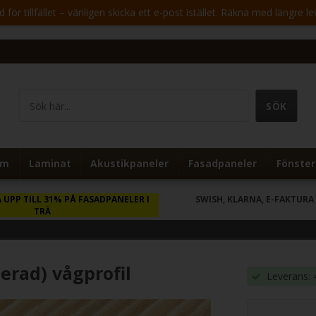
för tillfället – vänligen skicka ett e-post istället. Räkna med längre le
um
Laminat
Akustikpaneler
Fasadpaneler
Fönster
 UPP TILL 31% PÅ FASADPANELER I
SWISH, KLARNA, E-FAKTURA
TRÄ
erad) vågprofil
Leverans: 