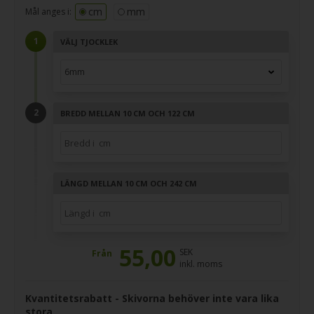
cm
mm
Mål anges i:
VÄLJ TJOCKLEK
BREDD MELLAN 10 CM OCH 122 CM
LÄNGD MELLAN 10 CM OCH 242 CM
55,00
SEK
Från
inkl. moms
Kvantitetsrabatt - Skivorna behöver inte vara lika
stora