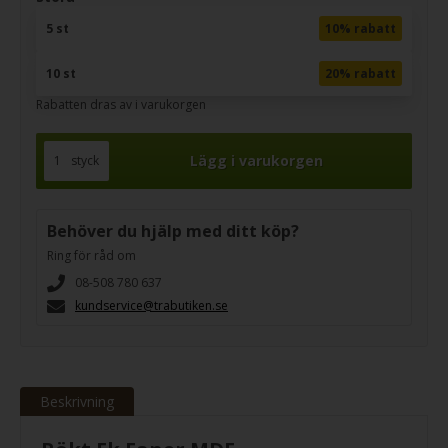
5 st
10% rabatt
10 st
20% rabatt
Rabatten dras av i varukorgen
styck
Behöver du hjälp med ditt köp?
Ring för råd om
08-508 780 637
kundservice@trabutiken.se
Beskrivning