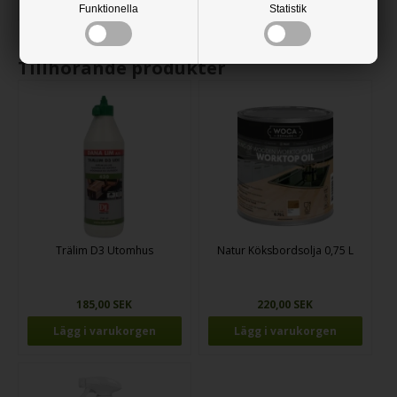
Funktionella
Statistik
Tillhörande produkter
Trälim D3 Utomhus
Natur Köksbordsolja 0,75 L
185,00 SEK
220,00 SEK