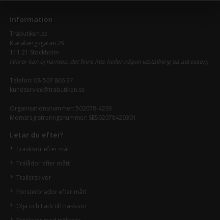
Information
Träbutiken.se
Klarabergsgatan 29
111 21 Stockholm
(Varor kan ej hämtes; det finns inte heller någon utställning på adressen)
Telefon:
08-507 806 37
kundservice@trabutiken.se
Organisationsnummer: 502078-4293
Momsregistreringsnummer: SE502078429301
Letar du efter?
Träskivor efter mått
Trälådor efter mått
Trailerskivor
Fönsterbrädor efter mått
Olja och Lack till träskivor