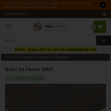
Telefonen är stängd för tillfället – vänligen skicka ett e-post istället.
Räkna med längre leveranstid än vanligt.
08-507 806 37
0
NYHET
– SPARA UPP TILL 31% PÅ FASADPANELER I TRÄ
Här är du:
Träskivor
»
Köp mer och få rabatt
Rökt Ek Faner MDF
Leverans: 4-8 vardagar