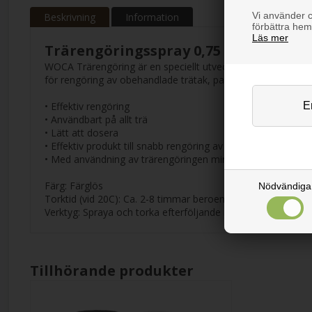
Vi använder co
Beskrivning
Information
förbättra hem
Läs mer
Trärengöringsspray 0,75 L
WOCA Trärengöring är en speciellt utvecklad produkt, för re
för rengöring av obehandlade trätak, paneler osv.
• Effektiv rengöring
• Användbart på allt trä
• Lätt att dosera
• Effektiv produkt till snabb rengöring av mindre områden
• Med användning av trärengöringen minimeras risken för f
Färg: Färglös
Nödvändiga
Torktid (vid 20C): Ca. 2-8 timmar beroende på nästa behand
Verktyg: Spraya och torka efterföljande med en duk
Tillhörande produkter