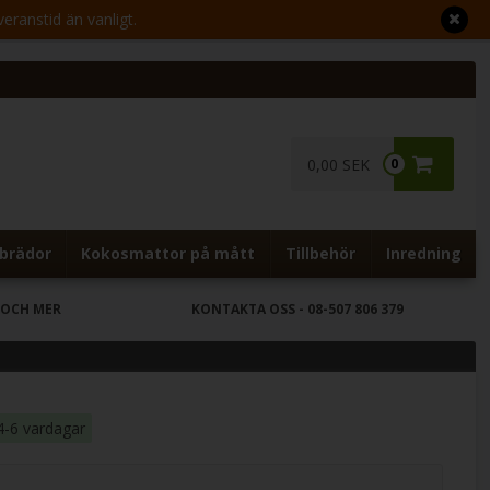
veranstid än vanligt.
0,00 SEK
0
brädor
Kokosmattor på mått
Tillbehör
Inredning
 OCH MER
KONTAKTA OSS
- 08-507 806 379
4-6 vardagar