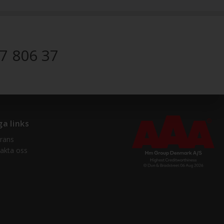
7 806 37
ga links
rans
akta oss