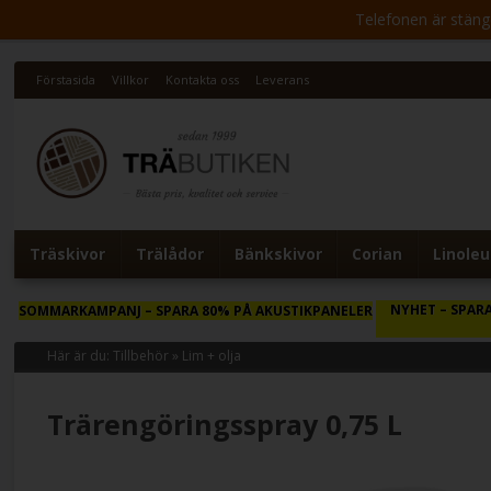
Telefonen är stängd 
Förstasida
Villkor
Kontakta oss
Leverans
Träskivor
Trälådor
Bänkskivor
Corian
Linole
NYHET
– SPARA
SOMMARKAMPANJ
– SPARA 80% PÅ AKUSTIKPANELER
Här är du:
Tillbehör
»
Lim + olja
Trärengöringsspray 0,75 L