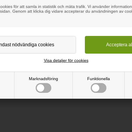
okies för att samla in statistik och mäta trafik. Vi använder information
sidan. Genom att klicka dig vidare accepterar du användningen av coo
ngöring av lut, såpa- och oljebehandlade och lackerade träytor samt ti
Visa detaljer för cookies
el vid följande grundbehandling
Marknadsföring
Funktionella
ling