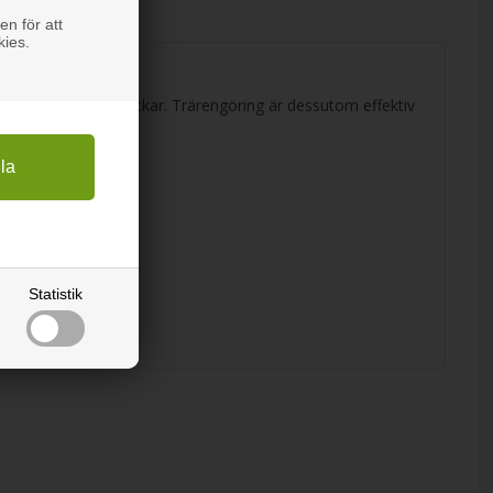
en för att
kies.
ll särskilt svåra fläckar. Trärengöring är dessutom effektiv
Statistik