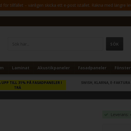
för tillfället – vänligen skicka ett e-post istället. Räkna med längre le
um
Laminat
Akustikpaneler
Fasadpaneler
Fönster
 UPP TILL 31% PÅ FASADPANELER I
SWISH, KLARNA, E-FAKTURA
TRÄ
Leverans: 