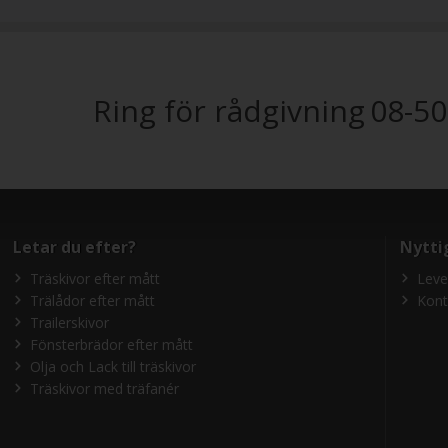
Ring för rådgivning
08-50
Letar du efter?
Nytti
Träskivor efter mått
Leve
Trälådor efter mått
Kont
Trailerskivor
Fönsterbrädor efter mått
Olja och Lack till träskivor
Träskivor med träfanér