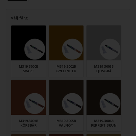
Välj färg
M319-3000B
M319-3002B
M319-3003B
SVART
GYLLENE EK
LJUSGRÅ
M319-3004B
M319-3005B
M319-3006B
KÖRSBÄR
VALNÖT
PERFEKT BRUN