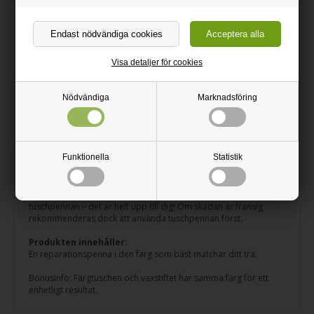
trä
Har du en repa, ett spikhål eller en liten spricka i din träyta? Med
Mohawk 3-i-1 Reparationspenna får du en snabb och enkel
lösning som får ditt trä att se ut som nytt igen. Pennan
Visa detaljer för cookies
kombinerar färgtusch, mjukt vax och en skrapa – allt i ett verktyg!
Observera:
Reparationspennan är endast avsedd för
Nödvändiga
Marknadsföring
inomhusbruk.
Så här gör du:
1) Använd tuschpennan för att färga in skadan.
2) Gnugga in vaxet i skadan tills den är helt fylld. (Tips: Håll i
Funktionella
Statistik
spetsen på vaxstiftet för att undvika att det går av).
3) Ta bort överflödigt vax med skrapan för en jämn yta.
Du kan även applicera vaxet direkt i skadan utan att använda
tuschpennan – det är helt upp till dig! Om skadan är fransig
rekommenderas dock att använda tuschpennan först.
Produkten innehåller:
En reparationspenna i den färg som bäst matchar ditt trä.
Bonusinfo: Färgtuschen och vaxstiftet har samma färg för ett
enhetligt resultat.