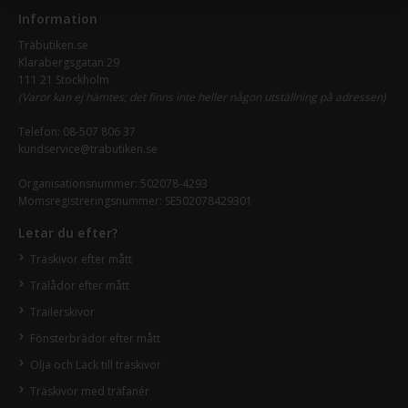
Information
Träbutiken.se
Klarabergsgatan 29
111 21 Stockholm
(Varor kan ej hämtes; det finns inte heller någon utställning på adressen)
Telefon:
08-507 806 37
kundservice@trabutiken.se
Organisationsnummer: 502078-4293
Momsregistreringsnummer: SE502078429301
Letar du efter?
Träskivor efter mått
Trälådor efter mått
Trailerskivor
Fönsterbrädor efter mått
Olja och Lack till träskivor
Träskivor med träfanér