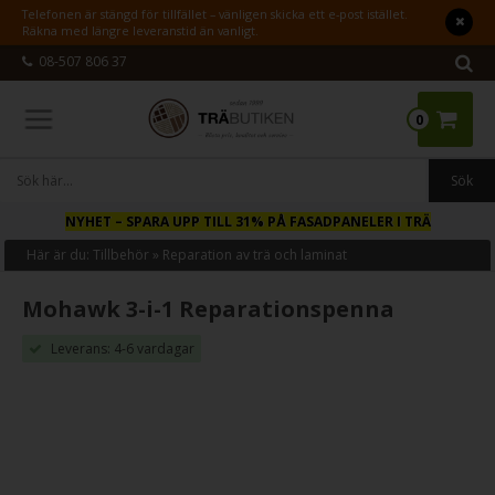
Telefonen är stängd för tillfället – vänligen skicka ett e-post istället.
Räkna med längre leveranstid än vanligt.
08-507 806 37
0
NYHET
– SPARA UPP TILL 31% PÅ FASADPANELER I TRÄ
Här är du:
Tillbehör
»
Reparation av trä och laminat
Mohawk 3-i-1 Reparationspenna
Leverans: 4-6 vardagar