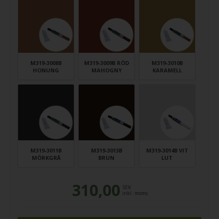
M319-3008B
M319-3009B RÖD
M319-3010B
HONUNG
MAHOGNY
KARAMELL
M319-3011B
M319-3013B
M319-3014B VIT
MÖRKGRÅ
BRUN
LUT
310,00
SEK
inkl. moms