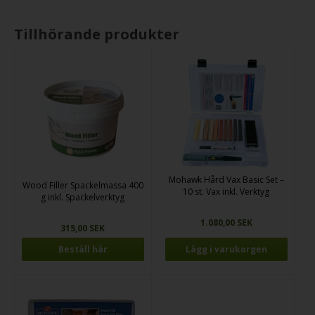
Tillhörande produkter
Mohawk Hård Vax Basic Set –
Wood Filler Spackelmassa 400
10 st. Vax inkl. Verktyg
g inkl. Spackelverktyg
1.080,00 SEK
315,00 SEK
Beställ här