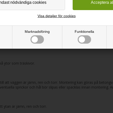
 drar åt sig damm och är motståndskraftig mot fläckar.
så bra ljuddämpande egenskaper, vilket gör det idealiskt för att klä
Visa detaljer för cookies
nt, vilket ger en miljövänlig produkt med god elasticitet och fantastis
Marknadsföring
Funktionella
ett dekorativt element, där du själv kan välja färg och form eftersom m
å ytor som träskivor.
 till att väggen är jämn, ren och torr. Montering kan göras på beton
ntuella sprickor och hål bör slipas eller spacklas innan montering. A
tt ytan är jämn, ren och torr.