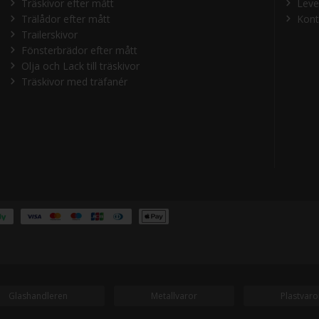
Träskivor efter mått
Leve
Trälådor efter mått
Kont
Trailerskivor
Fönsterbrädor efter mått
Olja och Lack till träskivor
Träskivor med träfanér
Glashandleren
Metallvaror
Plastvaro