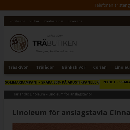
Telefonen är stängd 
Förstasida
Villkor
Kontakta oss
Leverans
Träskivor
Trälådor
Bänkskivor
Corian
Linole
NYHET
– SPARA
SOMMARKAMPANJ
– SPARA 80% PÅ AKUSTIKPANELER
Här är du:
Linoleum
»
Linoleum för anslagstavlor
Linoleum för anslagstavla Cin