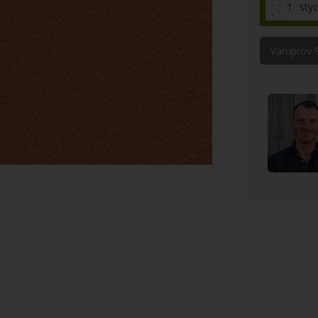
sty
-
Varuprov 