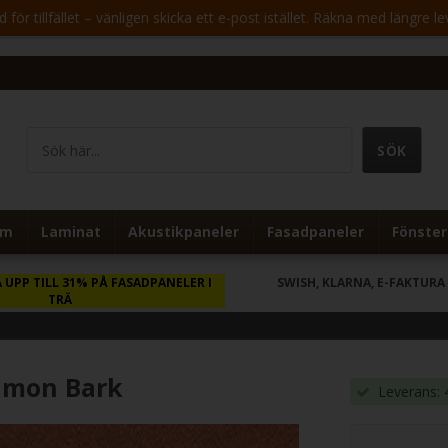
för tillfället – vänligen skicka ett e-post istället. Räkna med längre le
um
Laminat
Akustikpaneler
Fasadpaneler
Fönster
 UPP TILL 31% PÅ FASADPANELER I
SWISH, KLARNA, E-FAKTURA
TRÄ
namon Bark
Leverans: 