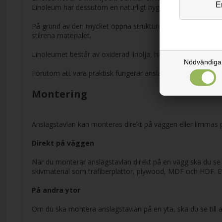
Linoleum har dessutom en naturligt hygienisk yta som inte
På grund av den mycket öppna strukturen har materialet ock
stilrena materialet.
Linoleumet består av oxiderad linolja, harts, kork och pigme
Nödvändiga
Förutom att vara praktisk fungerar anslagstavlan också som 
Montering
Anslagstavlan kan monteras direkt på väggen eller limmas p
Direkt på väggen
När du monterar anslagstavlan direkt på en vägg ska du se
skivmaterial som träfiberplattor, plywood, MDF och HDF. Eve
På andra ytor
Om du ska montera anslagstavlan på en yta, ska du se till a