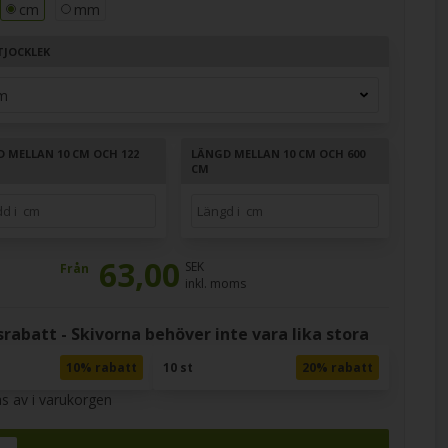
cm
mm
TJOCKLEK
D MELLAN 10 CM OCH 122
LÄNGD MELLAN 10 CM OCH 600
CM
63,00
SEK
Från
inkl. moms
rabatt - Skivorna behöver inte vara lika stora
10% rabatt
10 st
20% rabatt
s av i varukorgen