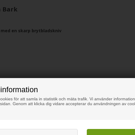
n Bark
t med en skarp brytbladskniv
information
okies för att samla in statistik och mäta trafik. Vi använder information
sidan. Genom att klicka dig vidare accepterar du användningen av coo
ontor, perfekt för att hålla ordning på idéer och samla information.
 på en träskiva, men det kan också fästas direkt på väggen.
de elastisk och flexibel. Den höga elasticiteten gör att hål från häftsti