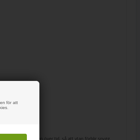
en för att
kies.
ft drar ihop sig igen över tid, så att ytan förblir snygg.