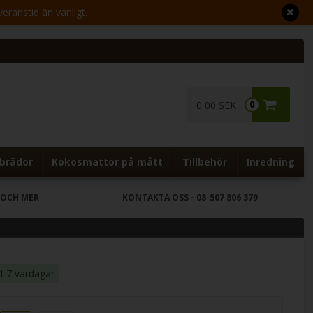
veranstid än vanligt.
0,00 SEK
0
brädor
Kokosmattor på mått
Tillbehör
Inredning
 OCH MER
KONTAKTA OSS
- 08-507 806 379
4-7 vardagar