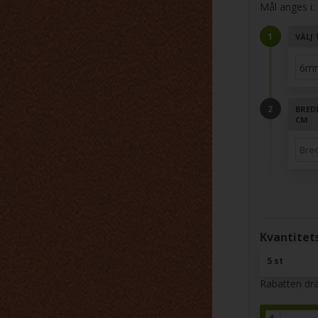
Mål anges i:
VÄLJ 
BRED
CM
Kvantitets
5 st
Rabatten dra
+