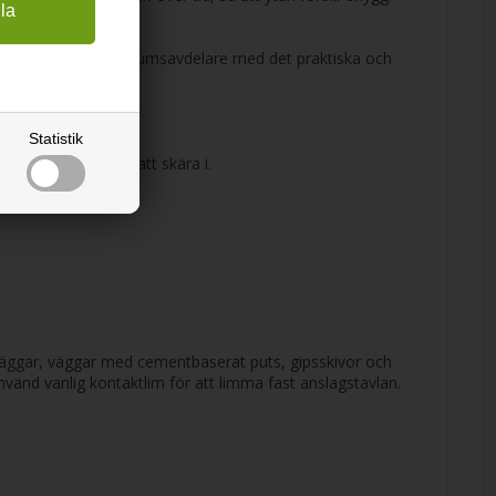
 in skiljeväggar och rumsavdelare med det praktiska och
k hållbarhet.
Statistik
aterialet är lätt att skära i.
gväggar, väggar med cementbaserat puts, gipsskivor och
nvänd vanlig kontaktlim för att limma fast anslagstavlan.