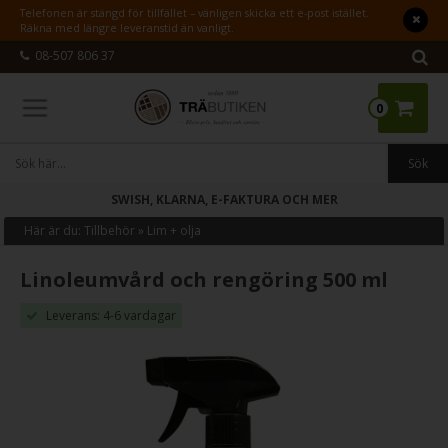
Telefonen är stängd för tillfället – vänligen skicka ett e-post istället.
Räkna med längre leveranstid än vanligt.
08-507 806 37
0
SWISH, KLARNA, E-FAKTURA OCH MER
Här är du:
Tillbehör
»
Lim + olja
Linoleumvård och rengöring 500 ml
Leverans: 4-6 vardagar