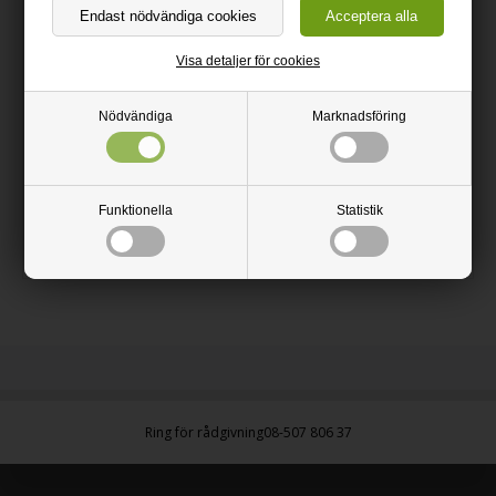
Linoleumsvård- och rengöring sprayas outspädd över den
skadade linoleumsytan. Fördela produkten med en mjuk
mikrofiberduk och torka sedan av med en annan ren
mikrofiberduk. Det är inte nödvändigt att använda
Visa detaljer för cookies
linoleumsvård- och rengöring dagligen, men den kan med fördel
användas då och då som underhåll. Till daglig rengöring torkas
ytan av med en mjuk trasa som doppats i ljummet vatten,
Nödvändiga
Marknadsföring
eventuellt tillsatt pH-neutralt rengöringsmedel.
Innehåll
Natursåpa, rengöringsmedel och vatten, 1-5% såpa.
Mindre än 1% nonjoniska tensider
Funktionella
Statistik
PH-värde: 9,8
Ring för rådgivning
08-507 806 37