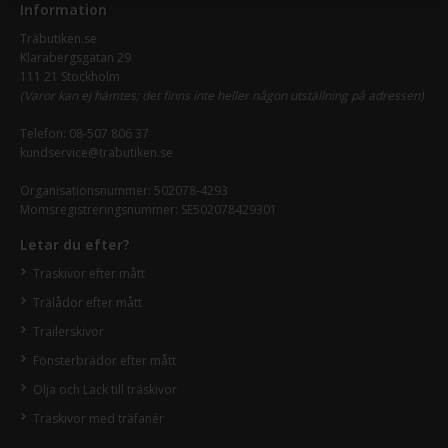
Information
Träbutiken.se
Klarabergsgatan 29
111 21 Stockholm
(Varor kan ej hämtes; det finns inte heller någon utställning på adressen)
Telefon:
08-507 806 37
kundservice@trabutiken.se
Organisationsnummer: 502078-4293
Momsregistreringsnummer: SE502078429301
Letar du efter?
Träskivor efter mått
Trälådor efter mått
Trailerskivor
Fönsterbrädor efter mått
Olja och Lack till träskivor
Träskivor med träfanér