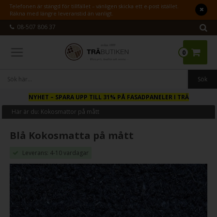
Telefonen är stängd för tillfället – vänligen skicka ett e-post istället.
Räkna med längre leveranstid än vanligt.
08-507 806 37
0
NYHET
– SPARA UPP TILL 31% PÅ FASADPANELER I TRÄ
Här är du:
Kokosmattor på mått
Blå Kokosmatta på mått
Leverans: 4-10 vardagar