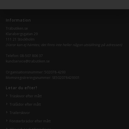
Information
Träbutiken.se
Klarabergsgatan 29
111 21 Stockholm
(Varor kan ej hämtes; det finns inte heller någon utställning på adressen)
Telefon:
08-507 806 37
kundservice@trabutiken.se
Organisationsnummer: 502078-4293
Momsregistreringsnummer: SE502078429301
Letar du efter?
Träskivor efter mått
Trälådor efter mått
Trailerskivor
Fönsterbrädor efter mått