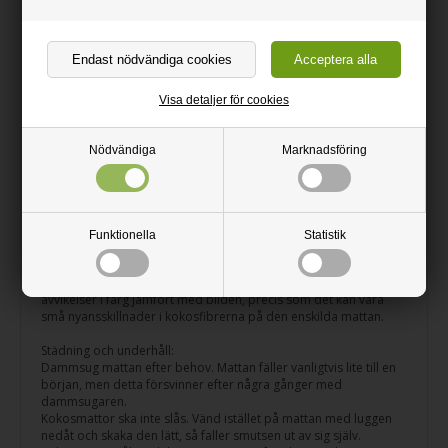
övriga inredning. Kokos är ett dekorativt och extremt hållbart
naturmaterial som effektivt skyddar dina golv mot sand, jord,
fukt och smutsiga skor. Kokosmattan har vinylbaksida och är
antibakteriell.
Färg: Blå.
Visa detaljer för cookies
Tjocklek: 17 mm.
Nödvändiga
Marknadsföring
Hopsättning:
Mattan läggs vanligtvis utan vidhäftning på ett jämnt, torrt och
rent undergolv som följer GSO:s planhetsriktlinjer.
Små variationer i rakhet i vävriktningen kan förekomma och det
blir ofta en viss streckeffekt. Dimensionell stabilitet och
Funktionella
Statistik
färgbeständighet kan inte garanteras.
Eftersom kokos är ett naturmaterial kan det förekomma
avvikelser i färg jämfört med bilden, precis som det kan vara
små nyansskillnader i kokosfibrerna på den enskilda mattan.
Städning och underhåll:
Dammsug mattan efter behov. Mattan fäller vanligtvis lite till en
början, men detta försvinner efter några gånger med
dammsugaren.
Kokosmattor ska inte slås. Vänd istället på mattan med luggen
nedåt och skaka den lätt, så faller smutsen ut av sig själv.