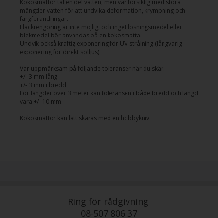
Kokosmattor tål en del vatten, men var försiktig med stora
mängder vatten för att undvika deformation, krympning och
färgförändringar.
Fläckrengöring är inte möjlig, och inget lösningsmedel eller
blekmedel bör användas på en kokosmatta.
Undvik också kraftig exponering för UV-strålning (långvarig
exponering för direkt solljus).
Var uppmärksam på följande toleranser när du skär:
+/- 3 mm lång
+/- 3 mm i bredd
För längder över 3 meter kan toleransen i både bredd och längd
vara +/- 10 mm.
Kokosmattor kan lätt skäras med en hobbykniv.
Ring för rådgivning
08-507 806 37