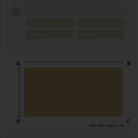
HÖRN
Hörn A
Hörn B
Hörn C
Hörn D
A
B
D
C
Alla mått anges i cm