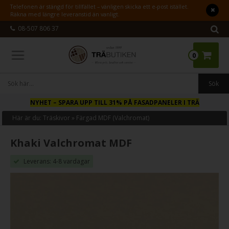
Telefonen är stängd för tillfället – vänligen skicka ett e-post istället.
Räkna med längre leveranstid än vanligt.
08-507 806 37
0
NYHET
– SPARA UPP TILL 31% PÅ FASADPANELER I TRÄ
Här är du:
Träskivor
»
Färgad MDF (Valchromat)
Khaki Valchromat MDF
Leverans: 4-8 vardagar