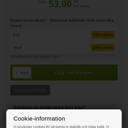
53,00
SEK
Från
inkl. moms
Kvantitetsrabatt - Skivorna behöver inte vara lika
stora
5 st
10% rabatt
10 st
20% rabatt
Rabatten dras av i varukorgen
styck
Varuprov 99,00 SEK
Behöver du hjälp med ditt köp?
Ring för råd om
Cookie-information
08-508 780 637
Vi använder cookies för att samla in statistik och mäta trafik. Vi