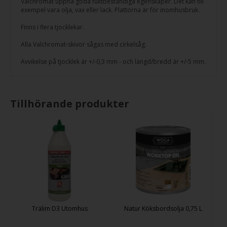
Valchromat uppnå goda fuktbeständiga egenskaper. Det kan till
exempel vara olja, vax eller lack. Plattorna är för inomhusbruk.
Finns i flera tjocklekar.
Alla Valchromat-skivor sågas med cirkelsåg.
Avvikelse på tjocklek är +/-0,3 mm - och längd/bredd är +/-5 mm.
Tillhörande produkter
Trälim D3 Utomhus
Natur Köksbordsolja 0,75 L