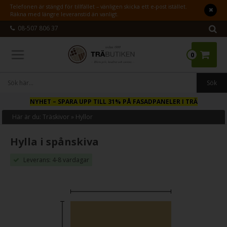
Telefonen är stängd för tillfället – vänligen skicka ett e-post istället.
Räkna med längre leveranstid än vanligt.
08-507 806 37
0
NYHET
– SPARA UPP TILL 31% PÅ FASADPANELER I TRÄ
Här är du:
Träskivor
»
Hyllor
Hylla i spånskiva
Leverans: 4-8 vardagar