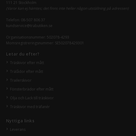
111 21 Stockholm
(Varor kan ej hämtes; det finns inte heller någon utställning på adressen)
Telefon:
08-507 806 37
kundservice@trabutiken.se
Organisationsnummer: 502078-4293
Momsregistreringsnummer: SE502078429301
Letar du efter?
Träskivor efter mått
Trälådor efter mått
Trailerskivor
Fönsterbrädor efter mått
Olja och Lack till träskivor
Träskivor med träfanér
Nyttiga links
Leverans