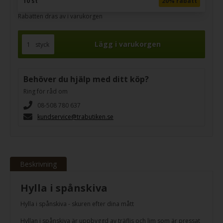
10 st
20% rabatt
Rabatten dras av i varukorgen
styck
Behöver du hjälp med ditt köp?
Ring för råd om
08-508 780 637
kundservice@trabutiken.se
Beskrivning
Hylla i spånskiva
Hylla i spånskiva - skuren efter dina mått
Hyllan i spånskiva är uppbyggd av träflis och lim som är pressat