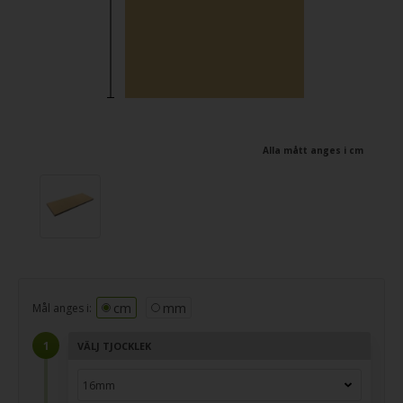
Alla mått anges i cm
cm
mm
Mål anges i:
VÄLJ TJOCKLEK