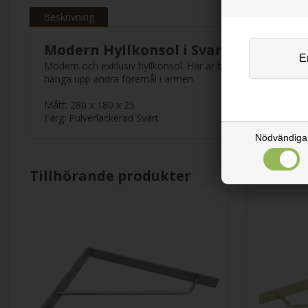
Beskrivning
Modern Hyllkonsol i Svart Stål
Modern och exklusiv hyllkonsol. Här är både hyllan och ko
hänga upp andra föremål i armen.
Mått: 280 x 180 x 25
Färg: Pulverlackerad Svart
Nödvändiga
Tillhörande produkter