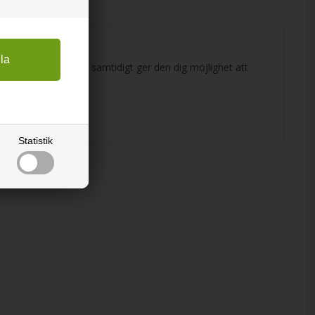
bäregenskapen och samtidigt ger den dig möjlighet att
Statistik