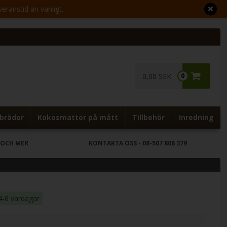
veranstid än vanligt.
0,00 SEK
0
brädor
Kokosmattor på mått
Tillbehör
Inredning
 OCH MER
KONTAKTA OSS
- 08-507 806 379
4-6 vardagar