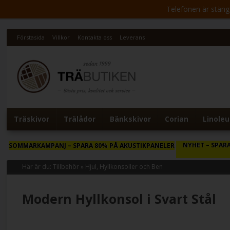
Telefonen är stängd 
Förstasida
Villkor
Kontakta oss
Leverans
Träskivor
Trälådor
Bänkskivor
Corian
Linole
NYHET
– SPARA
SOMMARKAMPANJ
– SPARA 80% PÅ AKUSTIKPANELER
Här är du:
Tillbehör
»
Hjul, Hyllkonsoller och Ben
Modern Hyllkonsol i Svart Stål