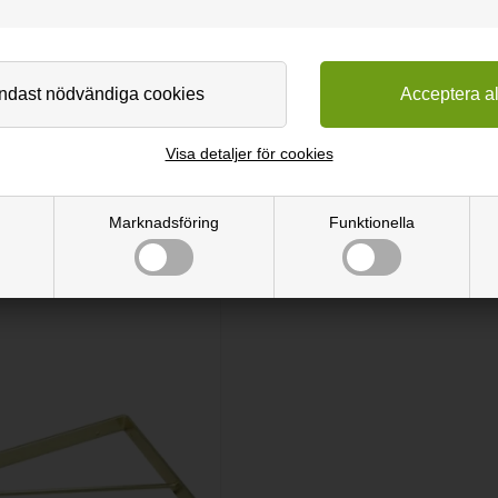
nsollen en del av dekorationen. Den genomgående stången förstärker 
Visa detaljer för cookies
Marknadsföring
Funktionella