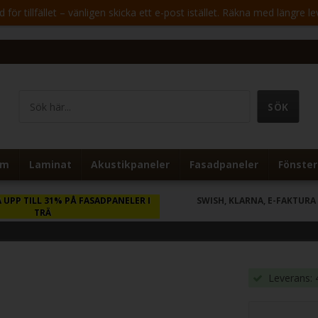
för tillfället – vänligen skicka ett e-post istället. Räkna med längre le
um
Laminat
Akustikpaneler
Fasadpaneler
Fönster
 UPP TILL 31% PÅ FASADPANELER I
SWISH, KLARNA, E-FAKTURA
TRÄ
Leverans: 