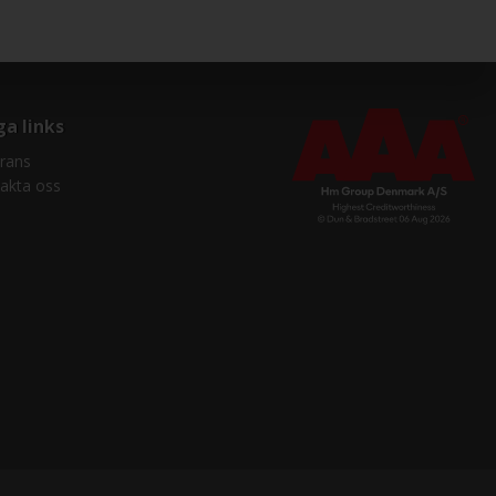
ga links
rans
akta oss