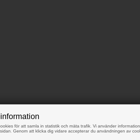
information
okies för att samla in statistik och mäta trafik. Vi använder information
sidan. Genom att klicka dig vidare accepterar du användningen av coo