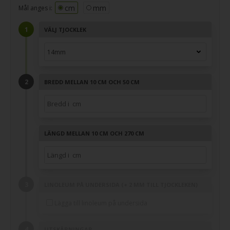
cm
mm
Mål anges i:
VÄLJ TJOCKLEK
BREDD MELLAN 10 CM OCH 50 CM
LÄNGD MELLAN 10 CM OCH 270 CM
LINOLEUM PÅ UNDERSIDA (+ 2 MM TILL TJOCKLEKEN)
Lägga till linoleum på undersida
UTSKÄRNINGAR