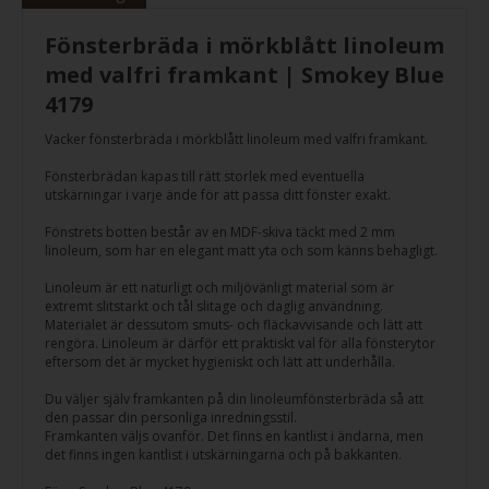
Fönsterbräda i mörkblått linoleum
med valfri framkant | Smokey Blue
4179
Vacker fönsterbräda i mörkblått linoleum med valfri framkant.
Fönsterbrädan kapas till rätt storlek med eventuella
utskärningar i varje ände för att passa ditt fönster exakt.
Fönstrets botten består av en MDF-skiva täckt med 2 mm
linoleum, som har en elegant matt yta och som känns behagligt.
Linoleum är ett naturligt och miljövänligt material som är
extremt slitstarkt och tål slitage och daglig användning.
Materialet är dessutom smuts- och fläckavvisande och lätt att
rengöra. Linoleum är därför ett praktiskt val för alla fönsterytor
eftersom det är mycket hygieniskt och lätt att underhålla.
Du väljer själv framkanten på din linoleumfönsterbräda så att
den passar din personliga inredningsstil.
Framkanten väljs ovanför. Det finns en kantlist i ändarna, men
det finns ingen kantlist i utskärningarna och på bakkanten.