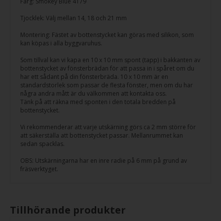
Färg: Smokey Blue 4179
Tjocklek: Välj mellan 14, 18 och 21 mm
Montering: Fästet av bottenstycket kan göras med silikon, som
kan köpas i alla byggvaruhus.
Som tillval kan vi kapa en 10 x 10 mm spont (tapp) i bakkanten av
bottenstycket av fönsterbrädan för att passa in i spåret om du
har ett sådant på din fönsterbräda. 10 x 10 mm är en
standardstorlek som passar de flesta fönster, men om du har
några andra mått är du välkommen att kontakta oss.
Tänk på att räkna med sponten i den totala bredden på
bottenstycket.
Vi rekommenderar att varje utskärning görs ca 2 mm större för
att säkerställa att bottenstycket passar. Mellanrummet kan
sedan spacklas.
OBS: Utskärningarna har en inre radie på 6 mm på grund av
fräsverktyget.
Tillhörande produkter