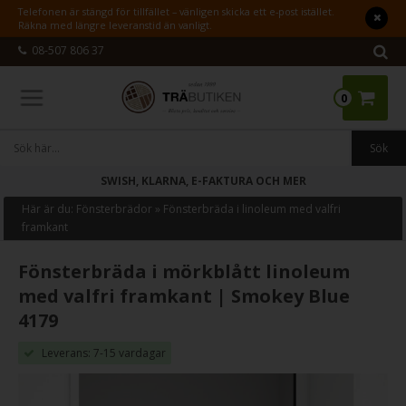
Telefonen är stängd för tillfället – vänligen skicka ett e-post istället.
Räkna med längre leveranstid än vanligt.
08-507 806 37
0
SWISH, KLARNA, E-FAKTURA OCH MER
Här är du:
Fönsterbrädor
»
Fönsterbräda i linoleum med valfri
framkant
Fönsterbräda i mörkblått linoleum
med valfri framkant | Smokey Blue
4179
Leverans: 7-15 vardagar