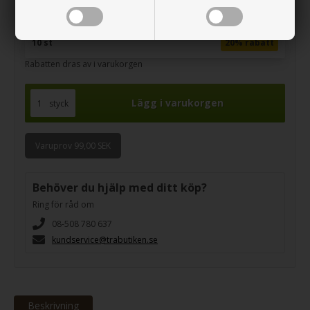
5 st
10% rabatt
10 st
20% rabatt
Rabatten dras av i varukorgen
styck
Varuprov 99,00 SEK
Behöver du hjälp med ditt köp?
Ring för råd om
08-508 780 637
kundservice@trabutiken.se
Beskrivning