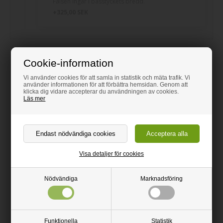
Falsen ingår i basstyckets bredd.
+325,00 SEK
Cookie-information
Vi använder cookies för att samla in statistik och mäta trafik. Vi
använder informationen för att förbättra hemsidan. Genom att
klicka dig vidare accepterar du användningen av cookies.
Läs mer
Visa detaljer för cookies
1.280,38
SEK
Från
Nödvändiga
Marknadsföring
inkl. moms
Kvantitetsrabatt - Skivorna behöver inte vara lika
stora
Funktionella
Statistik