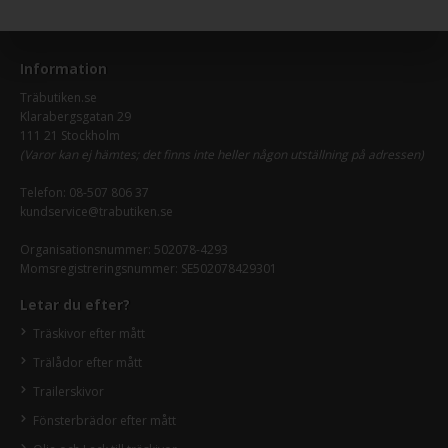
Information
Träbutiken.se
Klarabergsgatan 29
111 21 Stockholm
(Varor kan ej hämtes; det finns inte heller någon utställning på adressen)
Telefon:
08-507 806 37
kundservice@trabutiken.se
Organisationsnummer: 502078-4293
Momsregistreringsnummer: SE502078429301
Letar du efter?
Träskivor efter mått
Trälådor efter mått
Trailerskivor
Fönsterbrädor efter mått