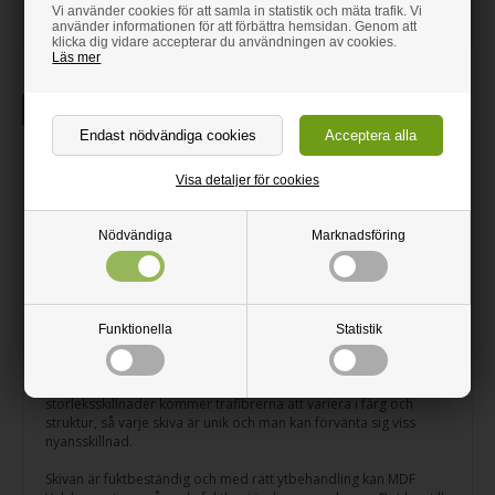
kundservice@trabutiken.se
Vi använder cookies för att samla in statistik och mäta trafik. Vi
använder informationen för att förbättra hemsidan. Genom att
klicka dig vidare accepterar du användningen av cookies.
Läs mer
Beskrivning
Blå Valchromat MDF
Visa detaljer för cookies
Blå Valchromat MDF-skiva kapad efter dina mått.
MDF Valchromat är en fuktbeständig och vacker, genomfärgad
Nödvändiga
Marknadsföring
MDF med högre densitet/vikt än vanliga MDF-skivor. Skivan är
cirka 30 % starkare och mer formstabil än en vanlig MDF av
samma tjocklek. MDF Valchromat kan skräddarsys med vanliga
träbearbetningsverktyg.
Funktionella
Statistik
MDF Valchromat finns i en mängd olika färger. Under
produktionen färgas träfibrerna innan skivan komprimeras,
vilket ger ett enhetligt utseende. Men på grund av
storleksskillnader kommer träfibrerna att variera i färg och
struktur, så varje skiva är unik och man kan förvänta sig viss
nyansskillnad.
Skivan är fuktbeständig och med rätt ytbehandling kan MDF