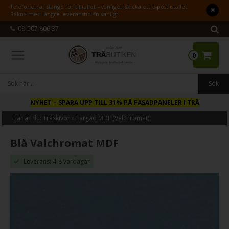
Telefonen är stängd för tillfället – vänligen skicka ett e-post istället.
Räkna med längre leveranstid än vanligt.
08-507 806 37
0
NYHET
– SPARA UPP TILL 31% PÅ FASADPANELER I TRÄ
Här är du:
Träskivor
»
Färgad MDF (Valchromat)
Blå Valchromat MDF
Leverans: 4-8 vardagar