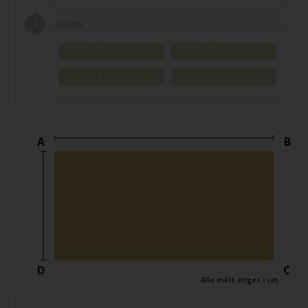
HÖRN
Hörn A
Hörn B
Hörn C
Hörn D
A
B
D
C
Alla mått anges i cm