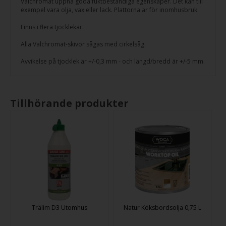
Valchromat uppnå goda fuktbeständiga egenskaper. Det kan till
exempel vara olja, vax eller lack. Plattorna är för inomhusbruk.
Finns i flera tjocklekar.
Alla Valchromat-skivor sågas med cirkelsåg.
Avvikelse på tjocklek är +/-0,3 mm - och längd/bredd är +/-5 mm.
Tillhörande produkter
Trälim D3 Utomhus
Natur Köksbordsolja 0,75 L