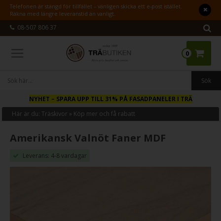
Telefonen är stängd för tillfället – vänligen skicka ett e-post istället.
Räkna med längre leveranstid än vanligt.
08-507 806 37
0
NYHET
– SPARA UPP TILL 31% PÅ FASADPANELER I TRÄ
Här är du:
Träskivor
»
Köp mer och få rabatt
Amerikansk Valnöt Faner MDF
Leverans: 4-8 vardagar