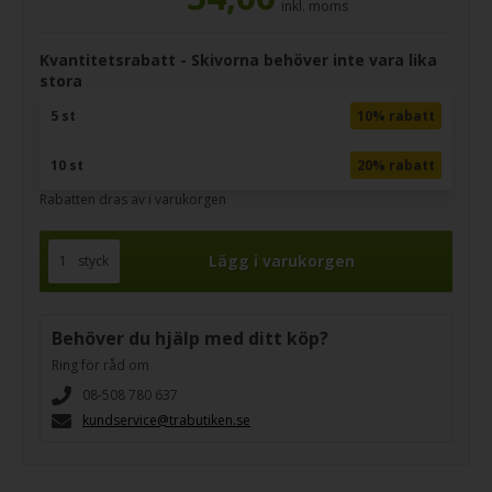
inkl. moms
Kvantitetsrabatt - Skivorna behöver inte vara lika
stora
5 st
10% rabatt
10 st
20% rabatt
Rabatten dras av i varukorgen
styck
Behöver du hjälp med ditt köp?
Ring för råd om
08-508 780 637
kundservice@trabutiken.se