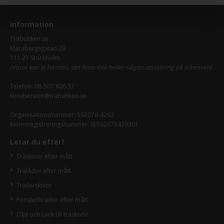
Information
Träbutiken.se
Klarabergsgatan 29
111 21 Stockholm
(Varor kan ej hämtes; det finns inte heller någon utställning på adressen)
Telefon:
08-507 806 37
kundservice@trabutiken.se
Organisationsnummer: 502078-4293
Momsregistreringsnummer: SE502078429301
Letar du efter?
Träskivor efter mått
Trälådor efter mått
Trailerskivor
Fönsterbrädor efter mått
Olja och Lack till träskivor