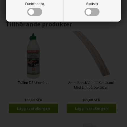
Alla MDF skivorna skärs med en cirkelsåg.
Funktionella
Statistik
Tillhörande produkter
Trälim D3 Utomhus
Amerikansk Valnöt Kantband
Med Lim på baksidan
185,00 SEK
105,00 SEK