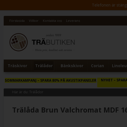
Telefonen är stängd 
Förstasida
Villkor
Kontakta oss
Leverans
Träskivor
Trälådor
Bänkskivor
Corian
Linole
NYHET
– SPARA
SOMMARKAMPANJ
– SPARA 80% PÅ AKUSTIKPANELER
Här är du:
Trälådor
Trälåda Brun Valchromat MDF 