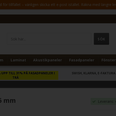
för tillfället – vänligen skicka ett e-post istället. Räkna med längre le
um
Laminat
Akustikpaneler
Fasadpaneler
Fönster
 UPP TILL 31% PÅ FASADPANELER I
SWISH, KLARNA, E-FAKTURA
TRÄ
16 mm
Leverans: 