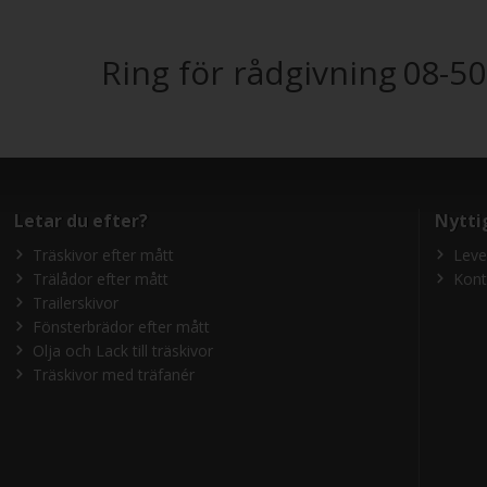
Ring för rådgivning
08-50
Letar du efter?
Nytti
Träskivor efter mått
Leve
Trälådor efter mått
Kont
Trailerskivor
Fönsterbrädor efter mått
Olja och Lack till träskivor
Träskivor med träfanér