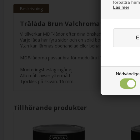
förbättra hem
Läs mer
Beskrivning
Trälåda Brun Valchromat MDF 16 m
Vi tillverkar MDF-lådor efter dina önskade mått, tillgängliga i
Varje låda har fyra sidor och en solid botten, sammanfogad
Ytan kan lämnas obehandlad eller behandlas med lack eller 
MDF-lådorna passar bra för modulära lösningar eller skräd
Monteringsbeslag ingår ej.
Nödvändiga
Alla mått avser yttermått.
Tjocklek på skivan: 16 mm.
Tillhörande produkter