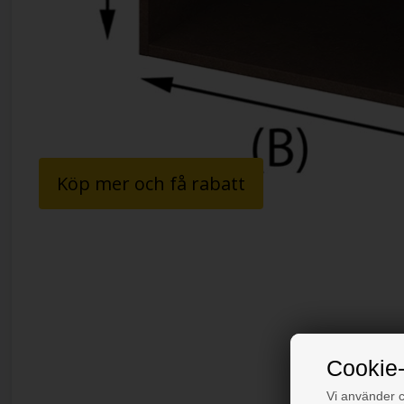
Köp mer och få rabatt
Cookie-
Vi använder co