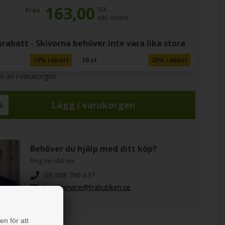
163,00
SEK
Från
inkl. moms
rabatt - Skivorna behöver inte vara lika stora
10% rabatt
10 st
20% rabatt
s av i varukorgen
ck
Behöver du hjälp med ditt köp?
Ring för råd om
08-508 780 637
kundservice@trabutiken.se
en för att