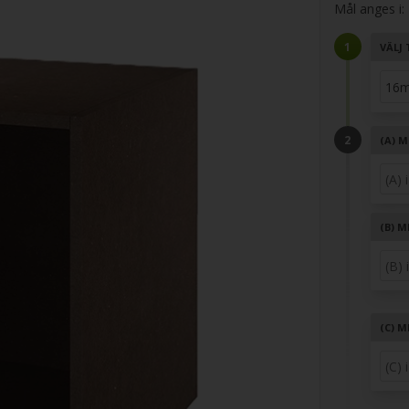
Mål anges i:
VÄLJ 
(A)
M
(B)
ME
(C)
ME