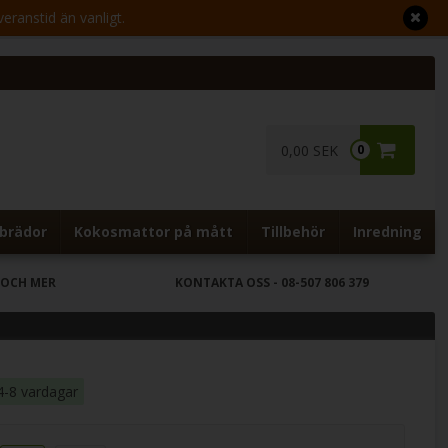
veranstid än vanligt.
0,00 SEK
0
brädor
Kokosmattor på mått
Tillbehör
Inredning
 OCH MER
KONTAKTA OSS
- 08-507 806 379
4-8 vardagar