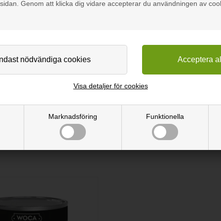
sidan. Genom att klicka dig vidare accepterar du användningen av coo
m
 flera färger.
e med lim och små stift.
olja vid behov.
Visa detaljer för cookies
darsydda hyllsystem.
Marknadsföring
Funktionella