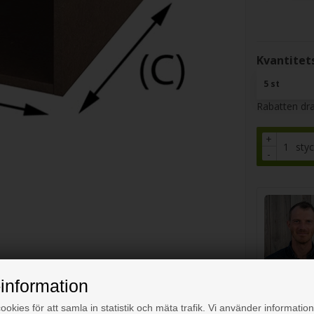
Kvantitets
5 st
Rabatten dra
+
sty
-
information
okies för att samla in statistik och mäta trafik. Vi använder information