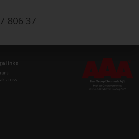
7 806 37
ga links
rans
akta oss