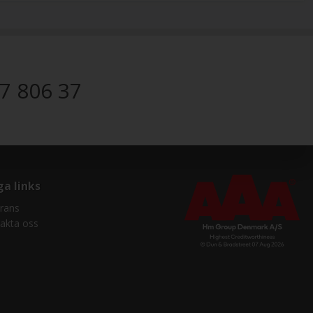
7 806 37
ga links
rans
akta oss