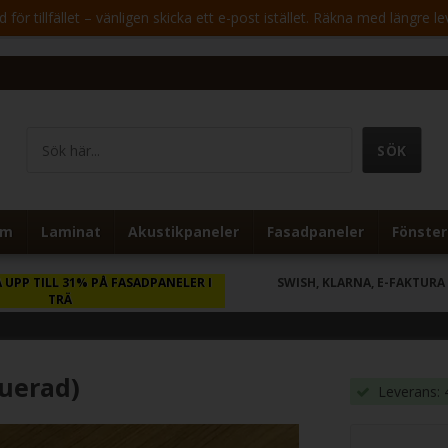
för tillfället – vänligen skicka ett e-post istället. Räkna med längre le
um
Laminat
Akustikpaneler
Fasadpaneler
Fönster
 UPP TILL 31% PÅ FASADPANELER I
SWISH, KLARNA, E-FAKTURA
TRÄ
uerad)
Leverans: 