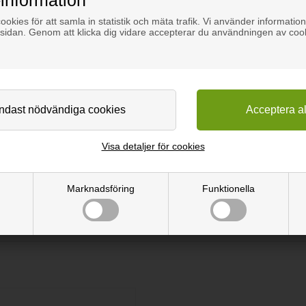
information
. Hög flexibilitet, enkel att arbeta med och klar till att limma på dir
okies för att samla in statistik och mäta trafik. Vi använder information
teak så mycket som möjligt.
sidan. Genom att klicka dig vidare accepterar du användningen av coo
lternativ till massivt trä. Om du ska renovera gamla möbler, köksluck
en.
a, klippa eller trycka ut. Påför därefter lim på önskad yta.
pa eller olja.
Visa detaljer för cookies
Marknadsföring
Funktionella