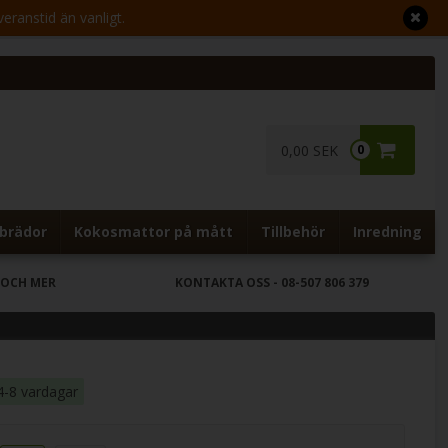
veranstid än vanligt.
0,00 SEK
0
brädor
Kokosmattor på mått
Tillbehör
Inredning
 OCH MER
KONTAKTA OSS
- 08-507 806 379
4-8 vardagar