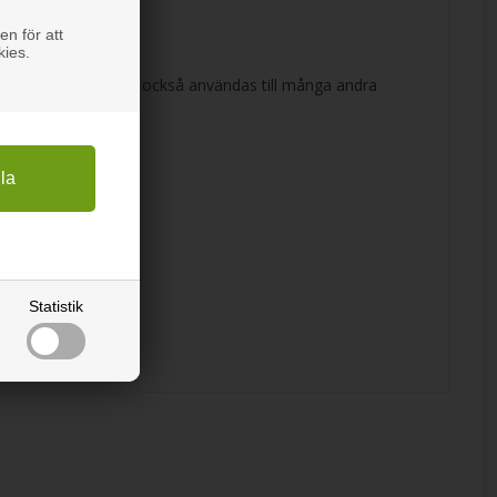
ekt på önskade ytor.
en för att
kies.
or eller dörrar. Kan också användas till många andra
Statistik