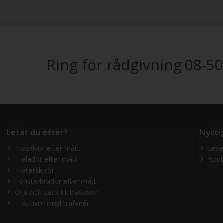
Ring för rådgivning
08-50
Letar du efter?
Nytti
Träskivor efter mått
Leve
Trälådor efter mått
Kont
Trailerskivor
Fönsterbrädor efter mått
Olja och Lack till träskivor
Träskivor med träfanér