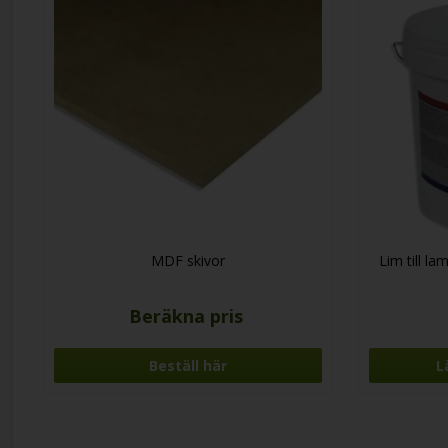
MDF skivor
Lim till l
Beräkna pris
Beställ här