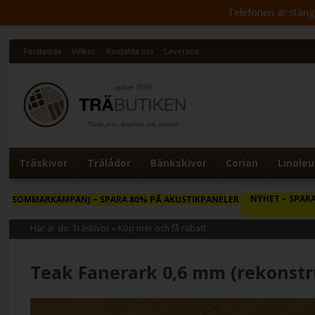
Telefonen är stängd 
Förstasida
Villkor
Kontakta oss
Leverans
Träskivor
Trälådor
Bänkskivor
Corian
Linole
NYHET
– SPARA
SOMMARKAMPANJ
– SPARA 80% PÅ AKUSTIKPANELER
Här är du:
Träskivor
»
Köp mer och få rabatt
Teak Fanerark 0,6 mm (rekonstr