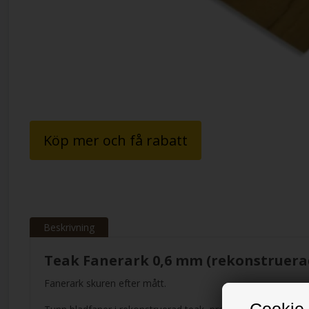
Köp mer och få rabatt
Beskrivning
Teak Fanerark 0,6 mm (rekonstruera
Fanerark skuren efter mått.