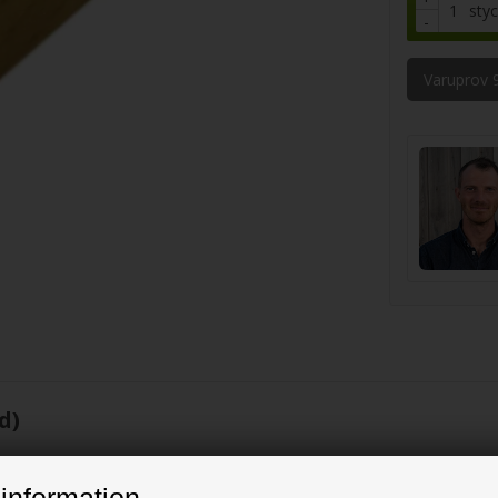
sty
-
Varuprov 
d)