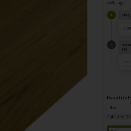
Mål anges i:
VÄLJ 
BRED
CM
Kvantitets
5 st
Rabatten dra
+