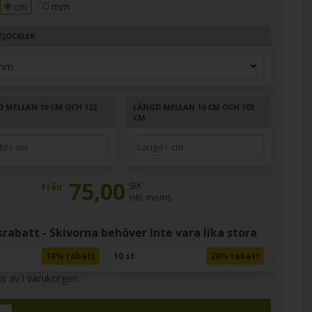
cm
mm
TJOCKLEK
D MELLAN 10 CM OCH 122
LÄNGD MELLAN 10 CM OCH 303
CM
75,00
SEK
Från
inkl. moms
rabatt - Skivorna behöver inte vara lika stora
10% rabatt
10 st
20% rabatt
s av i varukorgen