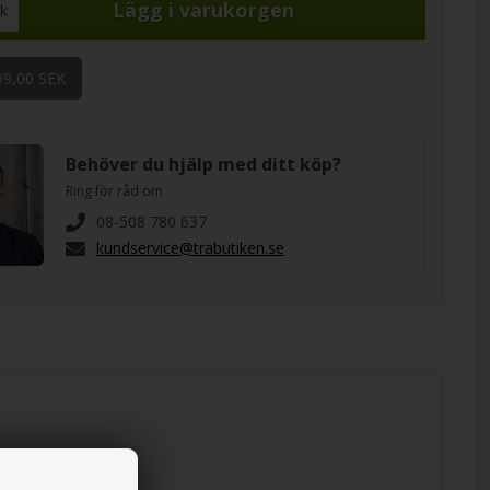
ck
99,00 SEK
Behöver du hjälp med ditt köp?
Ring för råd om
08-508 780 637
kundservice@trabutiken.se