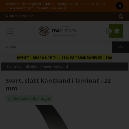
Telefonen är stängd för tillfället – vänligen skicka ett e-post istället.
Räkna med längre leveranstid än vanligt.
08-507 806 37
0
NYHET
– SPARA UPP TILL 31% PÅ FASADPANELER I TRÄ
Här är du:
Tillbehör
»
Faner kantband
Svart, slätt kantband i laminat - 22
mm
Leverans: 4-6 vardagar