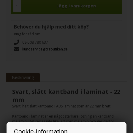
Behöver du hjälp med ditt köp?
Ring för råd om
08-508 780 637
kundservice@trabutiken.se
Beskrivning
Svart, slätt kantband i laminat - 22
mm
Svart, helt slätt kantband i ABS laminat som är 22 mm brett.
Kantband i laminat är en något starkare lösning än kantband i
melamin. Det repas inte lika lätt som melamin och ger därför
skivan bättre kantskydd.
Cookie-information