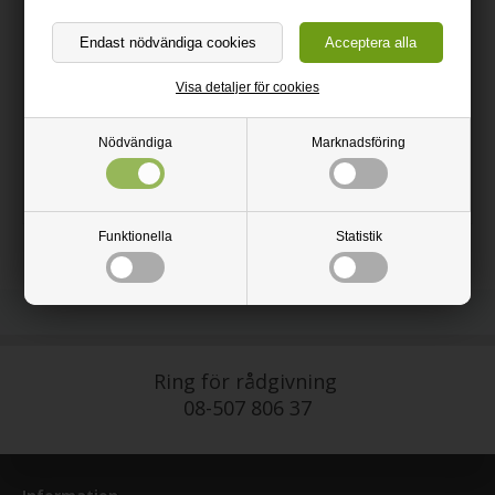
Svart 3D plast krok
Perfekt för GÖR-DET-SJÄLV-projekt
Visa detaljer för cookies
Med denna krok får du en snygg lösning för dina akustikpaneler.
Lätt att montera mellan listerna på akustikpanelerna.
Nödvändiga
Marknadsföring
Höjd: 13 cm
Bredd: 1,3 cm
Kroklängd: 10,2 cm
Funktionella
Statistik
Ring för rådgivning
08-507 806 37