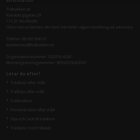
Information
Träbutiken.se
Klarabergsgatan 29
111 21 Stockholm
(Varor kan ej hämtes; det finns inte heller någon utställning på adressen)
Telefon:
08-507 806 37
kundservice@trabutiken.se
Organisationsnummer: 502078-4293
Momsregistreringsnummer: SE502078429301
Letar du efter?
Träskivor efter mått
Trälådor efter mått
Trailerskivor
Fönsterbrädor efter mått
Olja och Lack till träskivor
Träskivor med träfanér