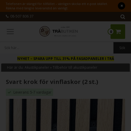
Telefonen är stängd för tillfället – vänligen skicka ett e-post istället.
Räkna med längre leveranstid än vanligt.
08-507 806 37
0
NYHET
– SPARA UPP TILL 31% PÅ FASADPANELER I TRÄ
Här är du:
Akustikpaneler
»
Tillbehör till akustikpaneler
Svart krok för vinflaskor (2 st.)
Leverans: 5-7 vardagar