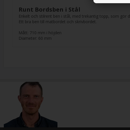
Runt Bordsben i Stål
Enkelt och stilrent ben i stål, med trekantig topp, som gör
Ett bra ben till matbordet och skrivbordet.
Mått: 710 mm i höjden
Diameter: 60 mm