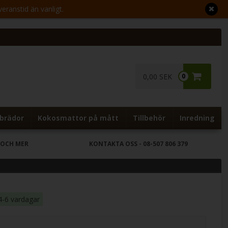
veranstid än vanligt.
0,00 SEK
0
brädor
Kokosmattor på mått
Tillbehör
Inredning
 OCH MER
KONTAKTA OSS
- 08-507 806 379
4-6 vardagar