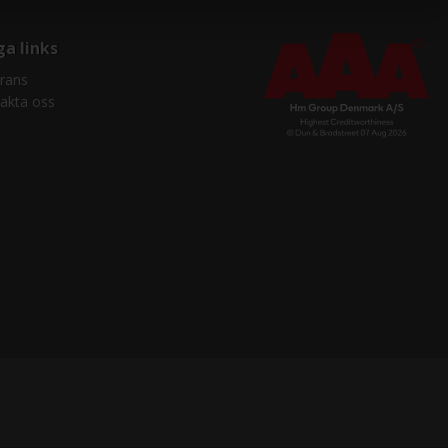
ga links
rans
akta oss