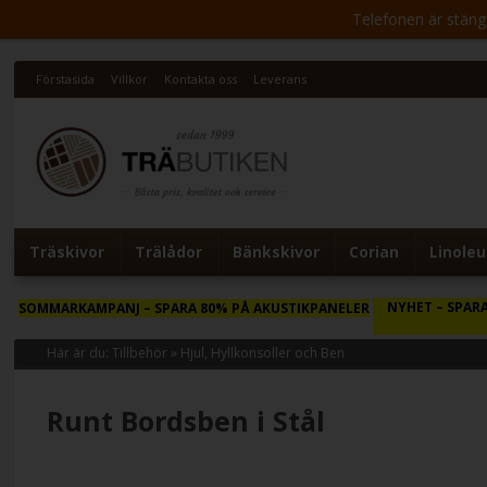
Telefonen är stängd 
Förstasida
Villkor
Kontakta oss
Leverans
Träskivor
Trälådor
Bänkskivor
Corian
Linole
NYHET
– SPARA
SOMMARKAMPANJ
– SPARA 80% PÅ AKUSTIKPANELER
Här är du:
Tillbehör
»
Hjul, Hyllkonsoller och Ben
Runt Bordsben i Stål