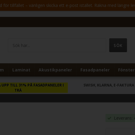
för tillfället – vänligen skicka ett e-post istället. Räkna med längre le
um
Laminat
Akustikpaneler
Fasadpaneler
Fönster
 UPP TILL 31% PÅ FASADPANELER I
SWISH, KLARNA, E-FAKTURA
TRÄ
Leverans: 