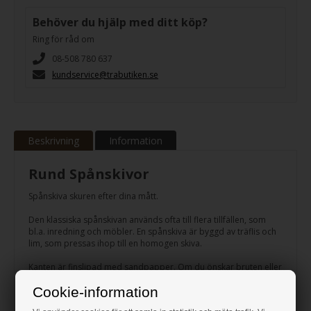
Behöver du hjälp med ditt köp?
Ring för råd om
08-508 780 637
kundservice@trabutiken.se
Beskrivning
Information
Rund Spånskivor
Spånskiva skuren efter dina mått.
Den klassiska spånskivan används ofta till flera tillfällen, som
bl.a. inredning och möbler. En spånskiva är byggd av träflis och
lim, som pressas ihop till en homogen skiva.
Kanten är finslipad med sandpapper. Om du önskar bruten eller
rundad kant kan du själv ordna det med sandpapper.
Cookie-information
Det är enkelt att såva och fräsa i en spånskiva. Använd bara