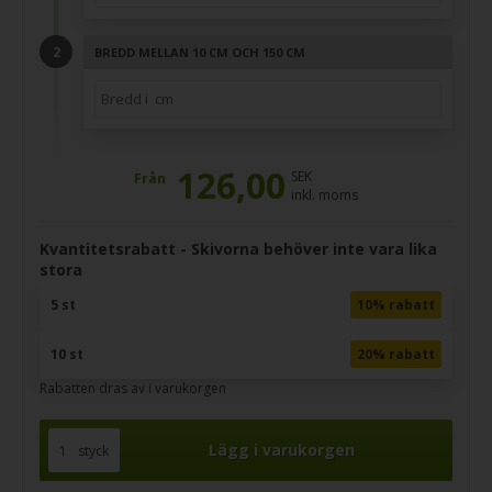
BREDD MELLAN 10 CM OCH 150 CM
126,00
SEK
Från
inkl. moms
Kvantitetsrabatt - Skivorna behöver inte vara lika
stora
5 st
10% rabatt
10 st
20% rabatt
Rabatten dras av i varukorgen
styck