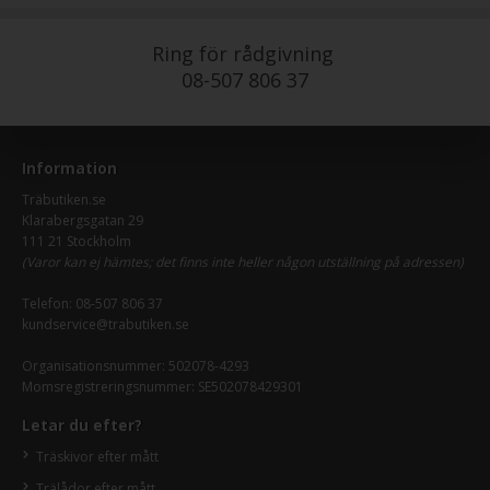
Ring för rådgivning
08-507 806 37
Information
Träbutiken.se
Klarabergsgatan 29
111 21 Stockholm
(Varor kan ej hämtes; det finns inte heller någon utställning på adressen)
Telefon:
08-507 806 37
kundservice@trabutiken.se
Organisationsnummer: 502078-4293
Momsregistreringsnummer: SE502078429301
Letar du efter?
Träskivor efter mått
Trälådor efter mått