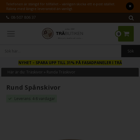
Telefonen är stängd för tillfället – vänligen skicka ett e-post istället.
Räkna med längre leveranstid än vanligt.
08-507 806 37
0
NYHET
– SPARA UPP TILL 31% PÅ FASADPANELER I TRÄ
Här är du:
Träskivor
»
Runda Träskivor
Rund Spånskivor
Leverans: 4-8 vardagar