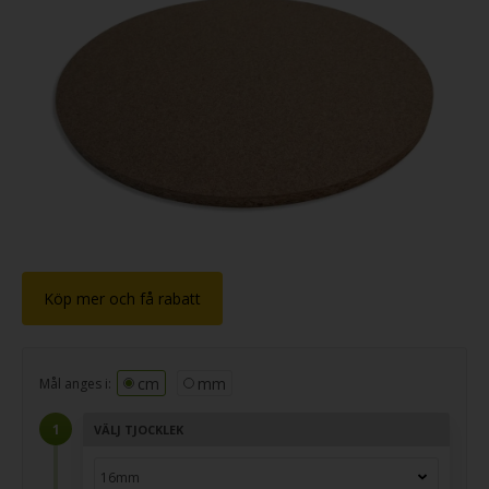
Köp mer och få rabatt
cm
mm
Mål anges i:
VÄLJ TJOCKLEK