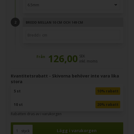
BREDD MELLAN 10 CM OCH 149 CM
126,00
SEK
Från
inkl. moms
Kvantitetsrabatt - Skivorna behöver inte vara lika
stora
5 st
10% rabatt
10 st
20% rabatt
Rabatten dras av i varukorgen
styck