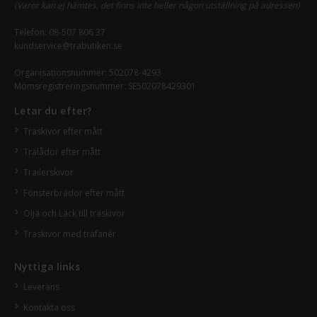
(Varor kan ej hämtes; det finns inte heller någon utställning på adressen)
Telefon:
08-507 806 37
kundservice@trabutiken.se
Organisationsnummer: 502078-4293
Momsregistreringsnummer: SE502078429301
Letar du efter?
Träskivor efter mått
Trälådor efter mått
Trailerskivor
Fönsterbrädor efter mått
Olja och Lack till träskivor
Träskivor med träfanér
Nyttiga links
Leverans
Kontakta oss