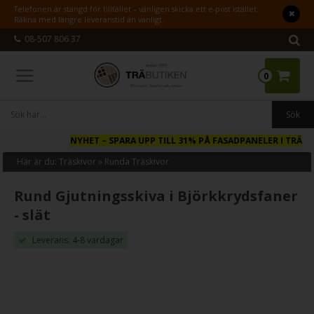
Telefonen är stängd för tillfället – vänligen skicka ett e-post istället.
Räkna med längre leveranstid än vanligt.
08-507 806 37
0
NYHET
– SPARA UPP TILL 31% PÅ FASADPANELER I TRÄ
Här är du:
Träskivor
»
Runda Träskivor
Rund Gjutningsskiva i Björkkrydsfaner
- slät
Leverans: 4-8 vardagar