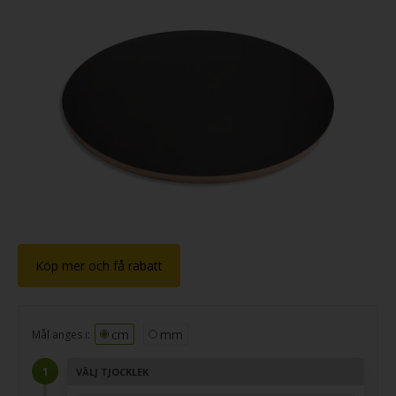
Köp mer och få rabatt
cm
mm
Mål anges i:
VÄLJ TJOCKLEK