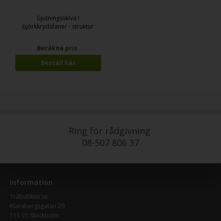
Gjutningsskiva i
björkkrydsfaner - struktur
Beräkna pris
Beställ här
Ring för rådgivning
08-507 806 37
Information
Träbutiken.se
Klarabergsgatan 29
111 21 Stockholm