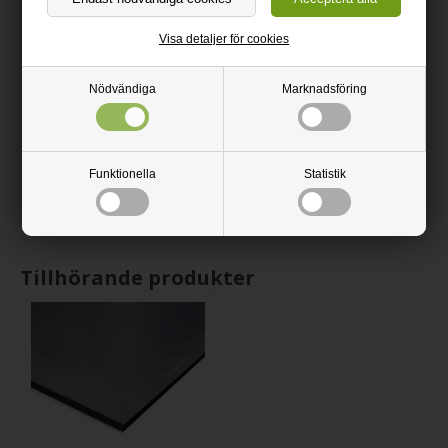
göra med en vanlig träborr och skruva skivan med träskruvar.
Om du önskar att skära skivan ytterligare, rekommenderas ett
Visa detaljer för cookies
vanligt träverktyg till det.
Skivan är slät på båda sidorna.
Nödvändiga
Marknadsföring
Finns i flera tjocklekar.
Kanten är finslipad med sandpapper. Om du önskar bruten eller
rundad kant kan du själv ordna det med sandpapper.
Funktionella
Statistik
Alla skivorna levereras skurna med cirkelsåg.
Tillhörande produkter