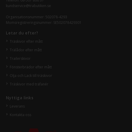
Telefon:
08-507 806 37
kundservice@trabutiken.se
Organisationsnummer: 502078-4293
Momsregistreringsnummer: SE502078429301
Letar du efter?
Träskivor efter mått
Trälådor efter mått
Trailerskivor
Fönsterbrädor efter mått
Olja och Lack till träskivor
Träskivor med träfanér
Nyttiga links
Leverans
Kontakta oss