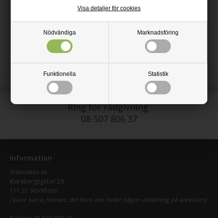
Visa detaljer för cookies
Längd: 695 mm
Höjd: 32 mm
Nödvändiga
Marknadsföring
Funktionella
Statistik
Ring för rådgivning
08-507 806 37
Information
Träbutiken.se
Klarabergsgatan 29
111 21 Stockholm
(Varor kan ej hämtes; det finns inte heller någon utställning på adressen)