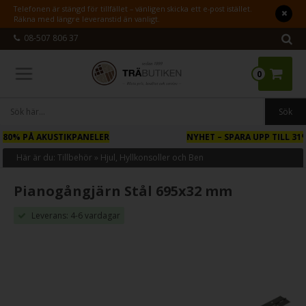
Telefonen är stängd för tillfället – vänligen skicka ett e-post istället.
Räkna med längre leveranstid än vanligt.
08-507 806 37
0
NYHET
– SPARA UPP TILL 31% PÅ FASADPANELER I TRÄ
Här är du:
Tillbehör
»
Hjul, Hyllkonsoller och Ben
Pianogångjärn Stål 695x32 mm
Leverans: 4-6 vardagar