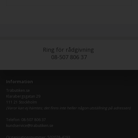
Ring för rådgivning
08-507 806 37
Information
Träbutiken.se
Klarabergsgatan 29
111 21 Stockholm
(Varor kan ej hämtes; det finns inte heller någon utställning på adressen)
Telefon:
08-507 806 37
kundservice@trabutiken.se
Organisationsnummer: 502078-4293