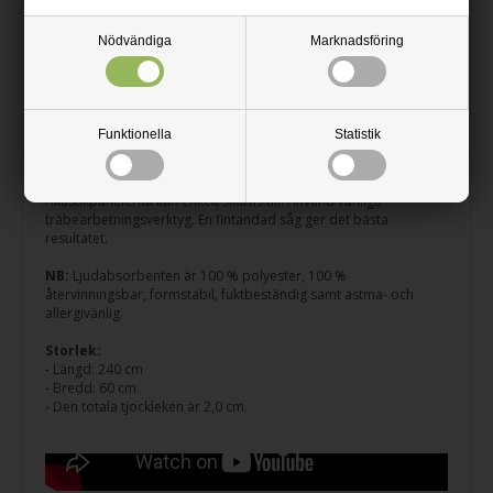
Akustikpaneler tillverkas på 9 mm polyesterabsorbent, varav
Nödvändiga
Marknadsföring
minst 50 % av filten är återvunna plastflaskor. Ovanpå den 9 mm
ljuddämpande filten fästs MDF-lameller. Lamellerna är ca. 1,1 cm
djupa och 3,2 cm breda med ett avstånd på 1,4 cm mellan varje
lamell. Lamellerna är gjorda av MDF med melamin på framsidan
och på kanterna, vilket ger en snygg slät look med lite glans mot
Funktionella
Statistik
den svarta bakgrunden.
Monteringsanvisningar finns under information.
Akustikpanelerna kan enkelt skäras till. Använd vanliga
träbearbetningsverktyg. En fintandad såg ger det bästa
resultatet.
NB:
Ljudabsorbenten är 100 % polyester, 100 %
återvinningsbar, formstabil, fuktbeständig samt astma- och
allergivänlig.
Storlek:
- Längd: 240 cm
- Bredd: 60 cm
- Den totala tjockleken är 2,0 cm.