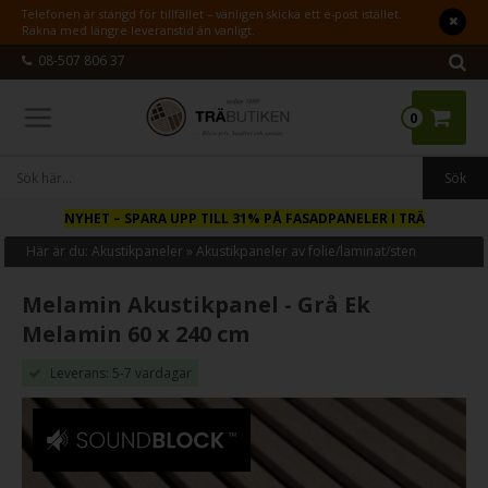
Telefonen är stängd för tillfället – vänligen skicka ett e-post istället.
Räkna med längre leveranstid än vanligt.
08-507 806 37
0
NYHET
– SPARA UPP TILL 31% PÅ FASADPANELER I TRÄ
Här är du:
Akustikpaneler
»
Akustikpaneler av folie/laminat/sten
Melamin Akustikpanel - Grå Ek
Melamin 60 x 240 cm
Leverans: 5-7 vardagar