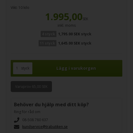
Vikt:
10
kilo
1.995,00
SEK
inkl. moms
4 styck
1,795.00 SEK styck
11 styck
1,645.00 SEK styck
styck
Varuprov 65,00 SEK
Behöver du hjälp med ditt köp?
Ring för råd om
08-508 780 637
kundservice@trabutiken.se