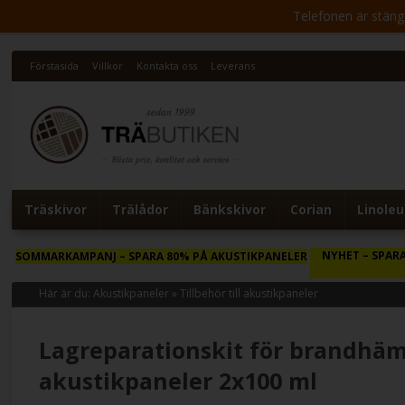
Telefonen är stängd 
Förstasida
Villkor
Kontakta oss
Leverans
Träskivor
Trälådor
Bänkskivor
Corian
Linole
NYHET
– SPARA
SOMMARKAMPANJ
– SPARA 80% PÅ AKUSTIKPANELER
Här är du:
Akustikpaneler
»
Tillbehör till akustikpaneler
Lagreparationskit för brandh
akustikpaneler 2x100 ml