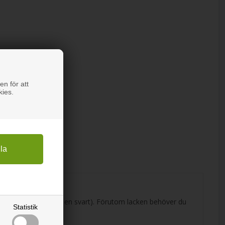
en för att
kies.
 ml lack (en klar och en svart). Förutom lacken behöver du
Statistik