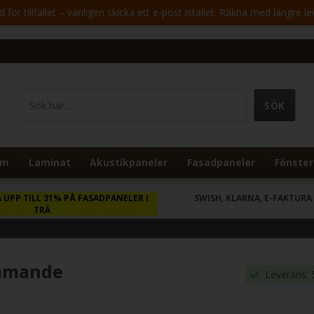
för tillfället – vänligen skicka ett e-post istället. Räkna med längre le
um
Laminat
Akustikpaneler
Fasadpaneler
Fönster
 UPP TILL 31% PÅ FASADPANELER I
SWISH, KLARNA, E-FAKTURA
TRÄ
ämmande
Leverans: 