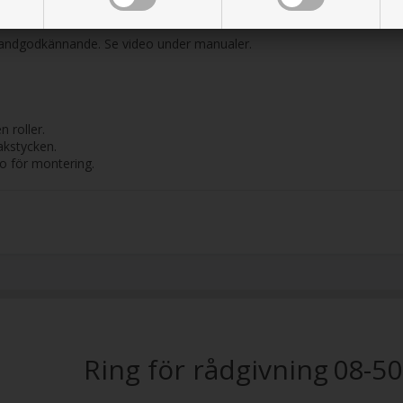
uk.
 brandgodkännande. Se video under manualer.
n roller.
akstycken.
do för montering.
Ring för rådgivning
08-50