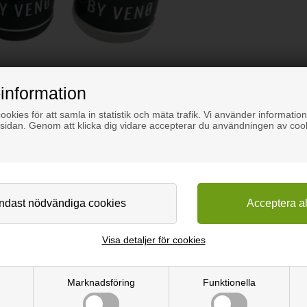
information
okies för att samla in statistik och mäta trafik. Vi använder information
sidan. Genom att klicka dig vidare accepterar du användningen av coo
Visa detaljer för cookies
de akustikpaneler 2x100 ml
 brandhämmande akustikpaneler efter kapning. Kitet innehåller 2 x 100
Marknadsföring
Funktionella