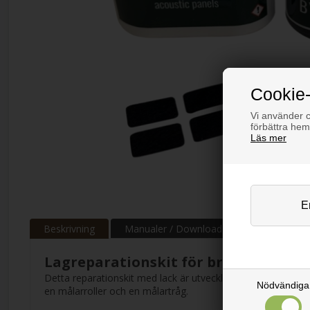
Cookie-
Vi använder co
förbättra hem
Läs mer
Beskrivning
Manualer / Download
Lagreparationskit för brandhämman
Detta reparationskit med lack är utvecklat för att försegla
Nödvändiga
en målarroller och en målartråg.