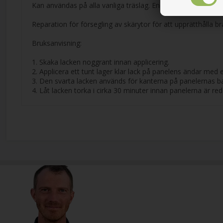
Kan användas på alla vanliga träslag. Endast för inomhusbr
Reparation för försegling av skärytor för att upprätthålla
Bruksanvisning:
1. Skaka lacken noggrant innan applicering.
2. Applicera ett tunt lager klar lack på panelens ändar med e
3. Den svarta lacken används för kanterna på panelernas b
4. Låt lacken torka i cirka 30 minuter innan panelerna är re