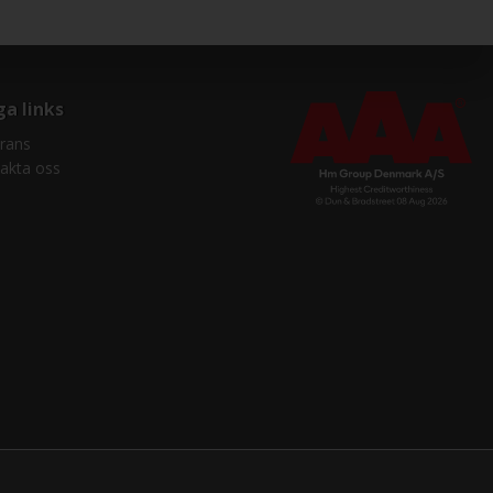
ga links
rans
akta oss