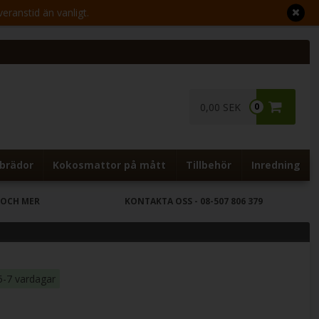
veranstid än vanligt.
0,00 SEK
0
brädor
Kokosmattor på mått
Tillbehör
Inredning
 OCH MER
KONTAKTA OSS
- 08-507 806 379
5-7 vardagar