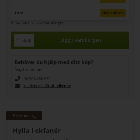
10 st
20% rabatt
Rabatten dras av i varukorgen
styck
Behöver du hjälp med ditt köp?
Ring för råd om
08-508 780 637
kundservice@trabutiken.se
Beskrivning
Hylla i ekfanér