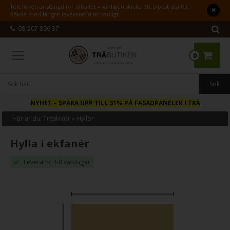
Telefonen är stängd för tillfället – vänligen skicka ett e-post istället.
Räkna med längre leveranstid än vanligt.
08-507 806 37
0
NYHET
– SPARA UPP TILL 31% PÅ FASADPANELER I TRÄ
Här är du:
Träskivor
»
Hyllor
Hylla i ekfanér
Leverans: 4-8 vardagar