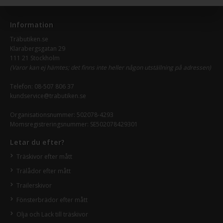
Information
Träbutiken.se
Klarabergsgatan 29
111 21 Stockholm
(Varor kan ej hämtes; det finns inte heller någon utställning på adressen)
Telefon:
08-507 806 37
kundservice@trabutiken.se
Organisationsnummer: 502078-4293
Momsregistreringsnummer: SE502078429301
Letar du efter?
Träskivor efter mått
Trälådor efter mått
Trailerskivor
Fönsterbrädor efter mått
Olja och Lack till träskivor