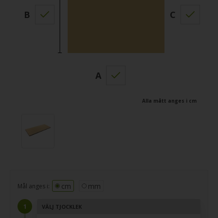
B
C
A
Alla mått anges i cm
cm
mm
Mål anges i:
VÄLJ TJOCKLEK