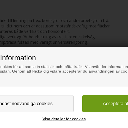
 till limning på t ex. bordsytor och andra arbetsytor i trä.
nt till ditt hem och är dessutom motståndskraftig mot fläckar.
eras både vertikalt och horisontellt.
iga verktyg för bearbetning av trä, t ex en cirkelsåg.
mp/trasa fuktad med vanligt universalrengöring.
information
enderar vi att använda DanAtaq Aqua Contact, som är enkel att arbeta
okies för att samla in statistik och mäta trafik. Vi använder information
an arket för torkning i 30 minuter upp till 1 timme.
sidan. Genom att klicka dig vidare accepterar du användningen av coo
viktigt att vara noggrann, eftersom det ej är möjligt att justera lamina
att pressa ihop skivorna, på så sätt säkra full kontakt mellan arket 
ar snabbt men är först härdat fullt ut efter ett par dagar.
Visa detaljer för cookies