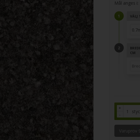
Mål anges i:
VÄLJ 
BRED
CM
+
sty
-
Varuprov 