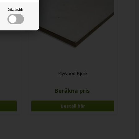
Statistik
Plywood Björk
Beräkna pris
Beställ här