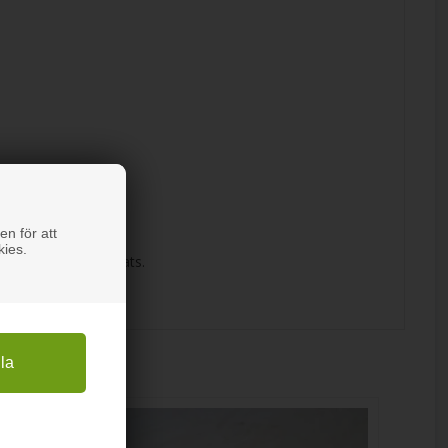
 med.
en för att
kies.
tarket väl på sin plats.
och skivan.