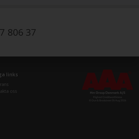
7 806 37
ga links
rans
akta oss