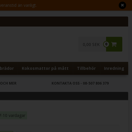
veranstid än vanligt.
0,00 SEK
0
brädor
Kokosmattor på mått
Tillbehör
Inredning
 OCH MER
KONTAKTA OSS
- 08-507 806 379
7-10 vardagar