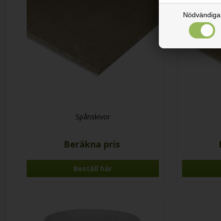
Nödvändiga
Spånskivor
Beräkna pris
Beställ här