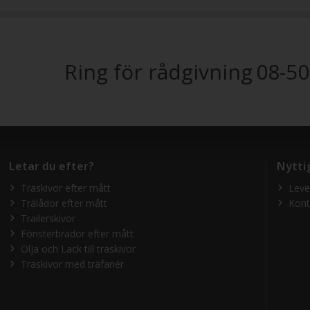
Ring för rådgivning
08-50
Letar du efter?
Nytti
Träskivor efter mått
Leve
Trälådor efter mått
Kont
Trailerskivor
Fönsterbrädor efter mått
Olja och Lack till träskivor
Träskivor med träfanér