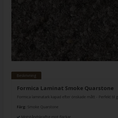
Beskrivning
Formica Laminat Smoke Quarstone
Formica laminatark kapad efter önskade mått - Perfekt til g
Färg:
Smoke Quarstone
Motståndskraftig mot fläckar