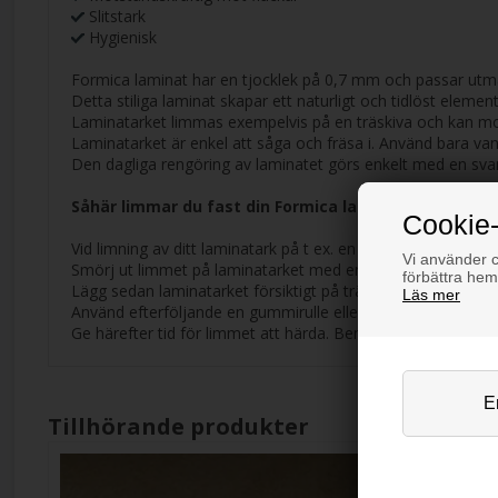
Slitstark
Hygienisk
Formica laminat har en tjocklek på 0,7 mm och passar utmärkt
Detta stiliga laminat skapar ett naturligt och tidlöst eleme
Laminatarket limmas exempelvis på en träskiva och kan mont
Laminatarket är enkel att såga och fräsa i. Använd bara vanl
Den dagliga rengöring av laminatet görs enkelt med en sva
Såhär limmar du fast din Formica laminat
Cookie-
Vid limning av ditt laminatark på t ex. en träskiva rekomm
Vi använder co
Smörj ut limmet på laminatarket med en pensel och lägg sed
förbättra hem
Lägg sedan laminatarket försiktigt på träskivan – här är det 
Läs mer
Använd efterföljande en gummirulle eller gummihammare till 
Ge härefter tid för limmet att härda. Bemärk att limmet tork
Tillhörande produkter