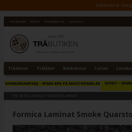
Telefonen är stängd 
Förstasida
Villkor
Kontakta oss
Leverans
Träskivor
Trälådor
Bänkskivor
Corian
Linole
NYHET
– SPARA
SOMMARKAMPANJ
– SPARA 80% PÅ AKUSTIKPANELER
Här är du:
Laminat
»
Standard Laminat
Formica Laminat Smoke Quarst