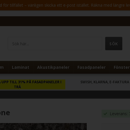
för tillfället – vänligen skicka ett e-post istället. Räkna med längre le
um
Laminat
Akustikpaneler
Fasadpaneler
Fönster
 UPP TILL 31% PÅ FASADPANELER I
SWISH, KLARNA, E-FAKTURA
TRÄ
one
Leverans: 