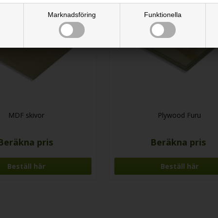
Marknadsföring
Funktionella
MDF skivor
Plywood Furu
Beräkna pris
Beräkna pris
Beställ här
Beställ här