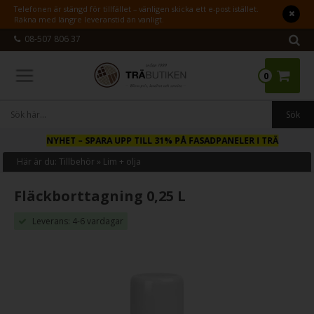
Telefonen är stängd för tillfället – vänligen skicka ett e-post istället.
Räkna med längre leveranstid än vanligt.
08-507 806 37
0
NYHET
– SPARA UPP TILL 31% PÅ FASADPANELER I TRÄ
Här är du:
Tillbehör
»
Lim + olja
Fläckborttagning 0,25 L
Leverans: 4-6 vardagar