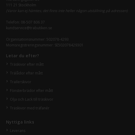
111 21 Stockholm
(Varor kan ej hämtes; det finns inte heller någon utställning på adressen)
Telefon:
08-507 806 37
kundservice@trabutiken.se
Organisationsnummer: 502078-4293
Momsregistreringsnummer: SE502078429301
Letar du efter?
Träskivor efter mått
Trälådor efter mått
Trailerskivor
Fönsterbrädor efter mått
Olja och Lack till träskivor
Träskivor med träfanér
Nyttiga links
Leverans