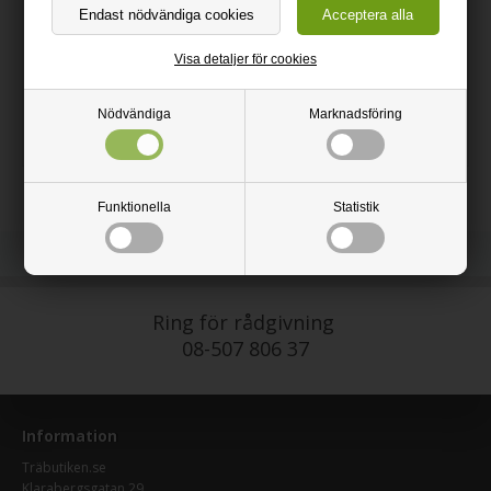
pitch pine osv.
• Specialutvecklad fläckborttagning till trä, speciellt mjuka träslag
• Rengör fläckar från t.ex. kaffe, rödvin och fett
Visa detaljer för cookies
Färg: Klar
Torktid: 2 timmar
Nödvändiga
Marknadsföring
Verktyg: Handborste
Funktionella
Statistik
Ring för rådgivning
08-507 806 37
Information
Träbutiken.se
Klarabergsgatan 29