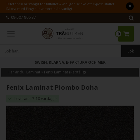
Telefonen är stängd för tillfället – vänligen skicka ett e-post istället.
Räkna med längre leveranstid än vanligt.
08-507 806 37
0
SWISH, KLARNA, E-FAKTURA OCH MER
Här är du:
Laminat
»
Fenix Laminat (Reptålig)
Fenix Laminat Piombo Doha
Leverans: 7-10 vardagar