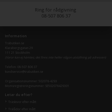
Ring för rådgivning
08-507 806 37
Information
Träbutiken.se
Klarabergsgatan 29
111 21 Stockholm
(Varor kan ej hämtes; det finns inte heller någon utställning på adressen)
Telefon:
08-507 806 37
kundservice@trabutiken.se
Organisationsnummer: 502078-4293
Momsregistreringsnummer: SE502078429301
Letar du efter?
Träskivor efter mått
Trälådor efter mått