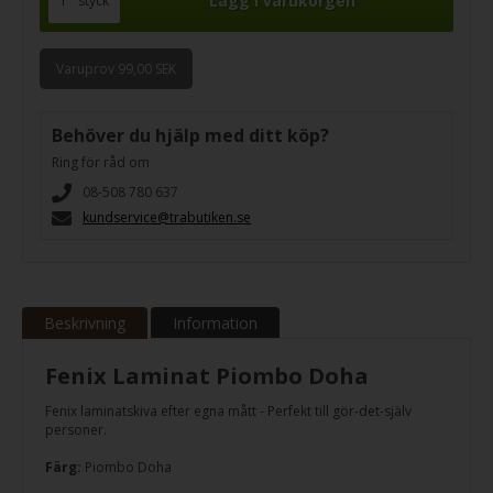
styck
Varuprov 99,00 SEK
Behöver du hjälp med ditt köp?
Ring för råd om
08-508 780 637
kundservice@trabutiken.se
Beskrivning
Information
Fenix Laminat Piombo Doha
Fenix laminatskiva efter egna mått - Perfekt till gör-det-själv
personer.
Färg:
Piombo Doha