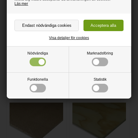
som för övrigt är väldigt enkel att arbeta med.
Läs mer
Smörja ut limmet på laminatskivan med en pensel och låt den
sedan torka i 30 minuter upptill 60 minuter.
Lägg sedan laminatskiva försiktigt på träskivan - här är det viktigt
att vara noggrann då det inte är möjligt att justera laminatskivan
i efterhand.
Använd därefter en gummirulle eller gummihammare till att
pressa ihop plattorna, för att säkra full kontakt mellan skivorna.
Visa detaljer för cookies
Till sist, ge limmet tid att torka och härda. Förvisso härdas
limmet ganska snabbt, men har härdat fullt ut, först efter ett par
dagar.
Nödvändiga
Marknadsföring
Underhållsanvisning PDF
klicka här
.
Rengörningsanvisning PDF
klicka här
.
Funktionella
Statistik
Tillhörande produkter