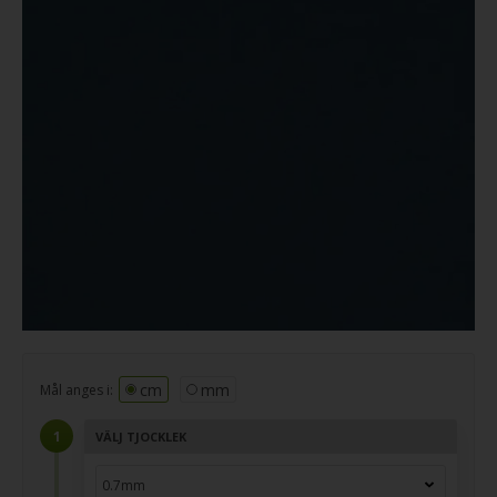
cm
mm
Mål anges i:
VÄLJ TJOCKLEK