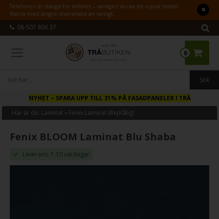
Telefonen är stängd för tillfället – vänligen skicka ett e-post istället.
Räkna med längre leveranstid än vanligt.
08-507 806 37
0
NYHET
– SPARA UPP TILL 31% PÅ FASADPANELER I TRÄ
Här är du:
Laminat
»
Fenix Laminat (Reptålig)
Fenix BLOOM Laminat Blu Shaba
Leverans: 7-10 vardagar