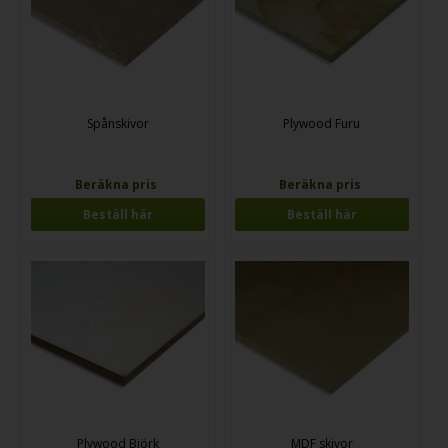
Spånskivor
Plywood Furu
Beräkna pris
Beräkna pris
Beställ här
Beställ här
Plywood Björk
MDF skivor