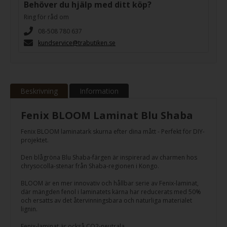
Behöver du hjälp med ditt köp?
Ring för råd om
08-508 780 637
kundservice@trabutiken.se
Beskrivning
Information
Fenix BLOOM Laminat Blu Shaba
Fenix BLOOM laminatark skurna efter dina mått - Perfekt för DIY-
projektet.
Den blågröna Blu Shaba-färgen är inspirerad av charmen hos
chrysocolla-stenar från Shaba-regionen i Kongo.
BLOOM är en mer innovativ och hållbar serie av Fenix-laminat,
där mängden fenol i laminatets kärna har reducerats med 50%
och ersatts av det återvinningsbara och naturliga materialet
lignin.
Fenix-laminat är också CO2-neutrala.