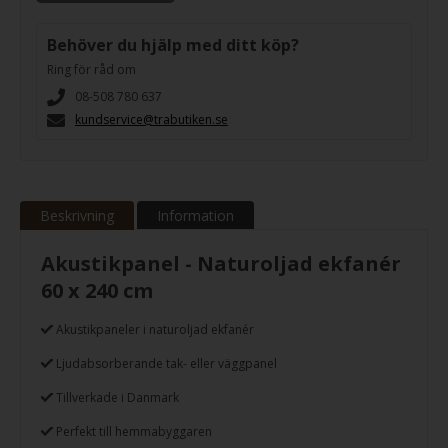
Behöver du hjälp med ditt köp?
Ring för råd om
08-508 780 637
kundservice@trabutiken.se
Beskrivning
Information
Akustikpanel - Naturoljad ekfanér
60 x 240 cm
Akustikpaneler i naturoljad ekfanér
Ljudabsorberande tak- eller väggpanel
Tillverkade i Danmark
Perfekt till hemmabyggaren