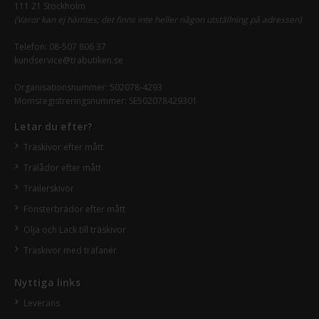
111 21 Stockholm
(Varor kan ej hämtes; det finns inte heller någon utställning på adressen)
Telefon:
08-507 806 37
kundservice@trabutiken.se
Organisationsnummer: 502078-4293
Momsregistreringsnummer: SE502078429301
Letar du efter?
Träskivor efter mått
Trälådor efter mått
Trailerskivor
Fönsterbrädor efter mått
Olja och Lack till träskivor
Träskivor med träfanér
Nyttiga links
Leverans