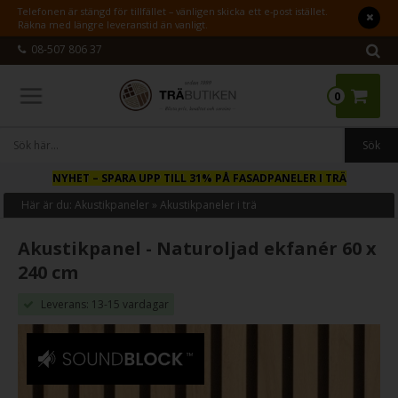
Telefonen är stängd för tillfället – vänligen skicka ett e-post istället.
Räkna med längre leveranstid än vanligt.
08-507 806 37
0
NYHET
– SPARA UPP TILL 31% PÅ FASADPANELER I TRÄ
Här är du:
Akustikpaneler
»
Akustikpaneler i trä
Akustikpanel - Naturoljad ekfanér 60 x
240 cm
Leverans: 13-15 vardagar