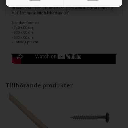
NB: Ljudabsorbent är 100 % polyester, 100 % återanvändbar,
dimensionellt stabil, fuktbeständig och astma- och allergivänlig.
MDF-listerna är inte fuktbeständiga.
Standardformat:
- 240 x 60 cm
- 300 x 60 cm
- 360 x 60 cm
- Totaldjup 2 cm
Tillhörande produkter